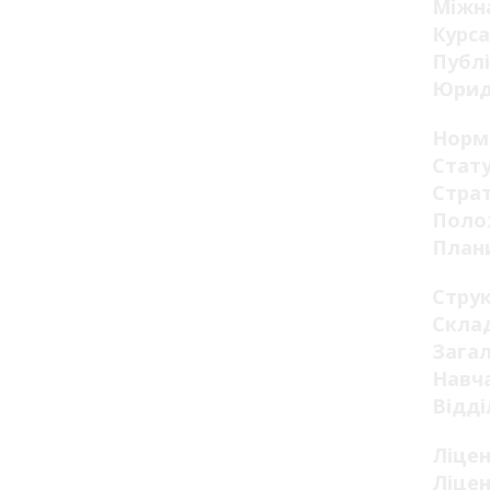
Міжна
Курса
Публі
Юрид
Норм
Стату
Страт
Поло
Плани
Стру
Склад
Загал
Навча
Відді
Ліцен
Ліцен