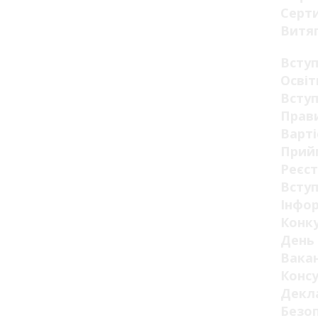
Серт
Витя
Всту
Освіт
Вступ
Прав
Варті
Прий
Реєст
Вступ
Інфор
Конк
День 
Вакан
Конс
Декла
Безо