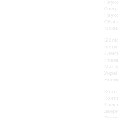
Наук
Спеці
Науко
Облік
Міжна
Біблі
Інсти
Елект
Новин
Мате
Украї
Новин
Конт
Конт
Елек
Звер
Гром