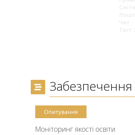
Сист
Пошт
Чат
Тест 
Забезпечення я
Опитування
Моніторинг якості освіти