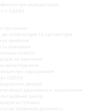
ифікати про акредитацію
ги з ЄДЕБО
п
ні програми
 до аспірантури та ад'юнктури
ила прийому
сть навчання
мальна комісія
рація на навчання
ні випробування
мація про зарахування
урс ЄДЕБО
відкритих дверей
тні місця державного замовлення
ультаційний центр
рація вступника
платна правнича допомога