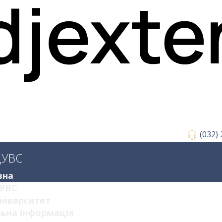
(032)
ДУВС
вна
УВС
ніверситет
ьна інформація