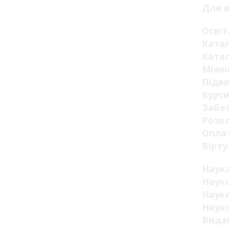
Для в
Освіт
Катал
Катал
Міжна
Підви
Курси
Забез
Розкл
Оплат
Вірту
Наук
Науко
Науко
Науко
Видав