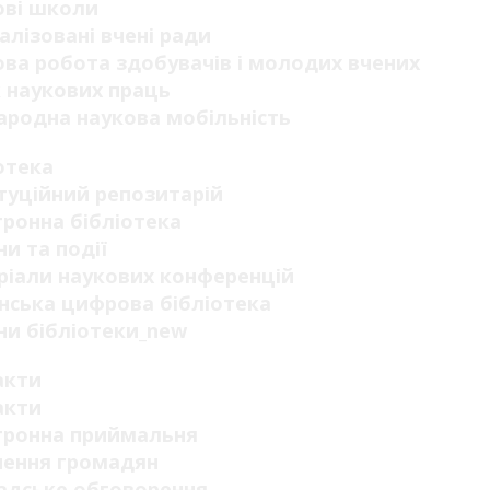
ові школи
алізовані вчені ради
ва робота здобувачів і молодих вчених
 наукових праць
родна наукова мобільність
отека
туційний репозитарій
ронна бібліотека
и та події
ріали наукових конференцій
нська цифрова бібліотека
и бібліотеки_new
акти
акти
тронна приймальня
нення громадян
адське обговорення