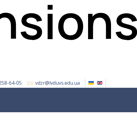
 258-64-05
vdzr@lvduvs.edu.ua