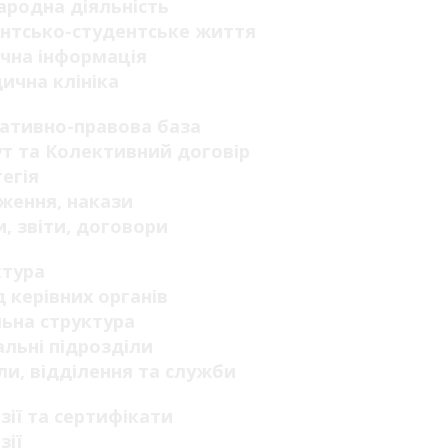
родна діяльність
нтсько-студентське життя
чна інформація
ична клініка
ативно-правова база
т та Колективний договір
егія
ження, накази
, звіти, договори
ктура
 керівних органів
ьна структура
льні підрозділи
ли, відділення та служби
зії та сертифікати
зії