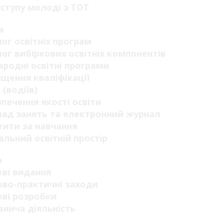
ступу молоді з ТОТ
а
ог освітніх програм
ог вибіркових освітніх компонентів
родні освітні програми
щення кваліфікації
 (водіїв)
печення якості освіти
ад занять та електронний журнал
ити за навчання
альний освітній простір
а
ві видання
во-практичні заходи
ві розробки
нича діяльність