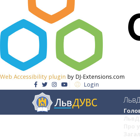
Web Accessibility plugin
by DJ-Extensions.com
Login
Льв
Голо
ЛьвД
Про у
Загал