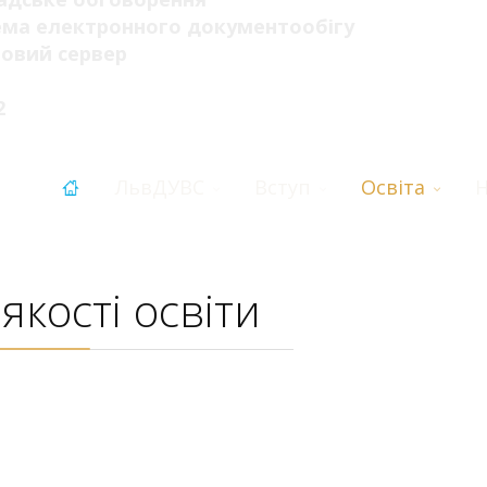
ема електронного документообігу
овий сервер
2
ЛьвДУВС
Вступ
Освіта
Н
кості освіти