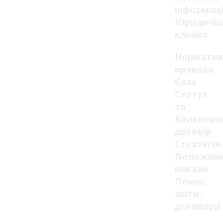
інформац
Юридичн
клініка
Норматив
правова
база
Статут
та
Колектив
договір
Стратегія
Положенн
накази
Плани,
звіти,
договори