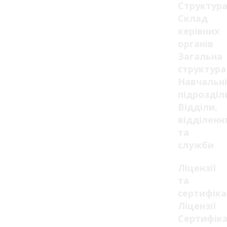
Структур
Склад
керівних
органів
Загальна
структура
Навчальні
підрозділ
Відділи,
відділенн
та
служби
Ліцензії
та
сертифік
Ліцензії
Сертифік