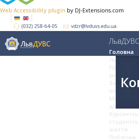
Web Accessibility plugin
by DJ-Extensions.com
(032) 258-64-05
vdzr@lvduvs.edu.ua
ЛьвДУВ
Головна
ЛьвДУВС
Про
університ
Ко
Загальна
інформац
Міжнарод
діяльніст
Курсантсь
студентсь
життя
Публічна