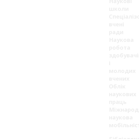
Наукові
школи
Спеціаліз
вчені
ради
Наукова
робота
здобувачі
і
молодих
вчених
Облік
наукових
праць
Міжнарод
наукова
мобільніс