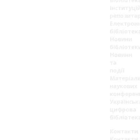
Бібліотек
Інституці
репозитар
Електрон
бібліотек
Новини
бібліотек
Новини
та
події
Матеріал
наукових
конферен
Українськ
цифрова
бібліотек
Контакти
Контакти