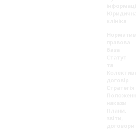
інформац
Юридичн
клініка
Норматив
правова
база
Статут
та
Колектив
договір
Стратегія
Положенн
накази
Плани,
звіти,
договори