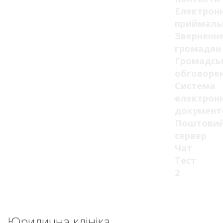
Електрон
приймаль
Зверненн
громадян
Громадсь
обговоре
Система
електрон
документ
Поштови
сервер
Чат
Тест
2
Юридична клініка