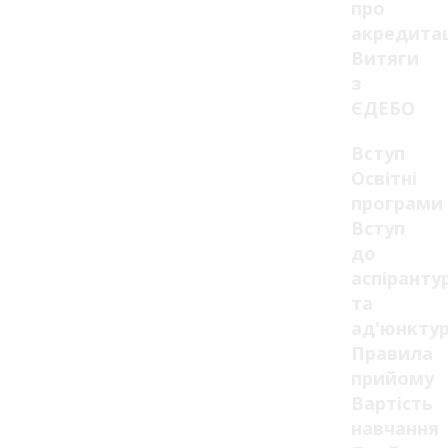
про
акредита
Витяги
з
ЄДЕБО
Вступ
Освітні
програми
Вступ
до
аспіранту
та
ад'юнкту
Правила
прийому
Вартість
навчання