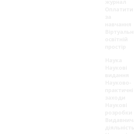
журнал
Оплатити
за
навчання
Віртуаль
освітній
простір
Наука
Наукові
видання
Науково-
практичні
заходи
Наукові
розробки
Видавнич
діяльніст