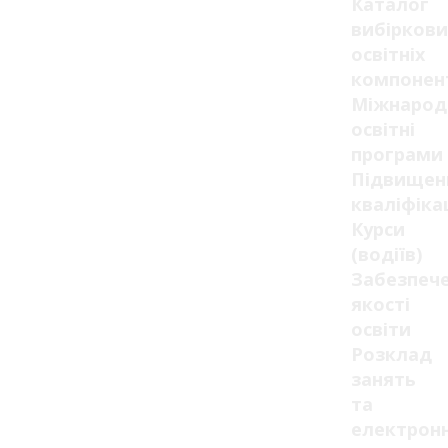
Каталог
вибіркови
освітніх
компонен
Міжнарод
освітні
програми
Підвищен
кваліфікац
Курси
(водіїв)
Забезпеч
якості
освіти
Розклад
занять
та
електрон