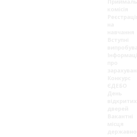
Приймаль
комісія
Реєстраці
на
навчання
Вступні
випробув
Інформац
про
зарахуван
Конкурс
ЄДЕБО
День
відкритих
дверей
Вакантні
місця
державно