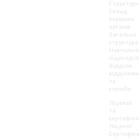
Структур
Склад
керівних
органів
Загальна
структура
Навчальні
підрозділ
Відділи,
відділенн
та
служби
Ліцензії
та
сертифік
Ліцензії
Сертифік