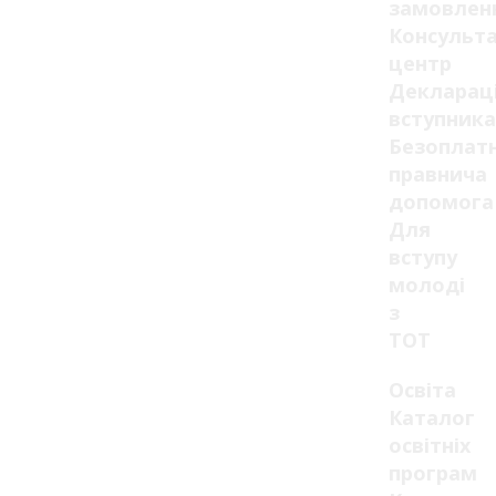
замовлен
Консульт
центр
Декларац
вступника
Безоплат
правнича
допомога
Для
вступу
молоді
з
ТОТ
Освіта
Каталог
освітніх
програм