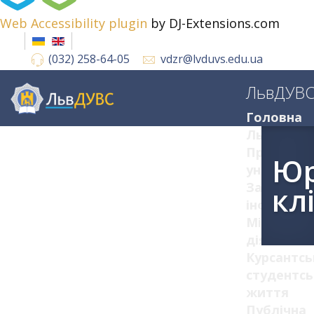
Web Accessibility plugin
by DJ-Extensions.com
(032) 258-64-05
vdzr@lvduvs.edu.ua
ЛьвДУВ
Головна
ЛьвДУВС
Про
Юр
університ
Загальна
кл
інформац
Міжнарод
діяльніст
Курсантсь
студентсь
життя
Публічна