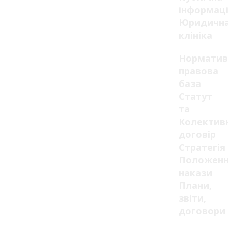
інформац
Юридичн
клініка
Норматив
правова
база
Статут
та
Колектив
договір
Стратегія
Положенн
накази
Плани,
звіти,
договори