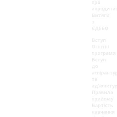
про
акредита
Витяги
з
ЄДЕБО
Вступ
Освітні
програми
Вступ
до
аспіранту
та
ад'юнкту
Правила
прийому
Вартість
навчання