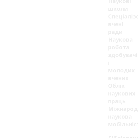
Наукові
школи
Спеціаліз
вчені
ради
Наукова
робота
здобувачі
і
молодих
вчених
Облік
наукових
праць
Міжнарод
наукова
мобільніс