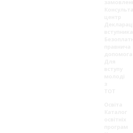
замовлен
Консульт
центр
Декларац
вступника
Безоплат
правнича
допомога
Для
вступу
молоді
з
ТОТ
Освіта
Каталог
освітніх
програм