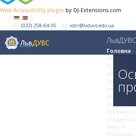
Web Accessibility plugin
by DJ-Extensions.com
(032) 258-64-05
vdzr@lvduvs.edu.ua
ЛьвДУВ
Головна
ЛьвДУВС
Про
Ос
університ
Загальна
пр
інформац
Міжнарод
діяльніст
Курсантсь
студентсь
життя
Публічна