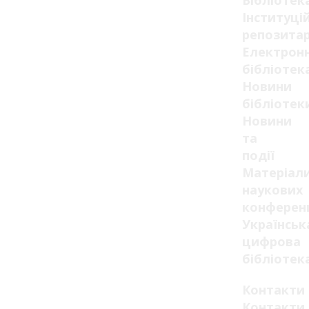
Бібліотек
Інституці
репозитар
Електрон
бібліотек
Новини
бібліотек
Новини
та
події
Матеріал
наукових
конферен
Українськ
цифрова
бібліотек
Контакти
Контакти