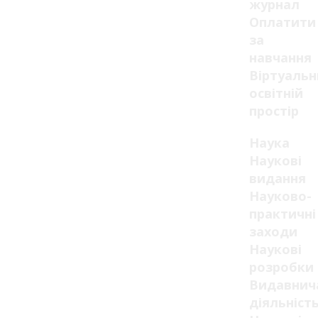
журнал
Оплатити
за
навчання
Віртуаль
освітній
простір
Наука
Наукові
видання
Науково-
практичні
заходи
Наукові
розробки
Видавнич
діяльніст