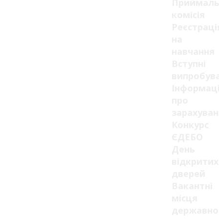
Приймаль
комісія
Реєстраці
на
навчання
Вступні
випробув
Інформац
про
зарахуван
Конкурс
ЄДЕБО
День
відкритих
дверей
Вакантні
місця
державно