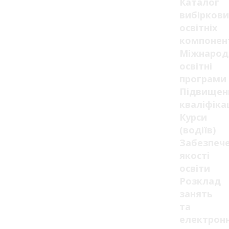
Каталог
вибіркови
освітніх
компонен
Міжнарод
освітні
програми
Підвищен
кваліфікац
Курси
(водіїв)
Забезпеч
якості
освіти
Розклад
занять
та
електрон