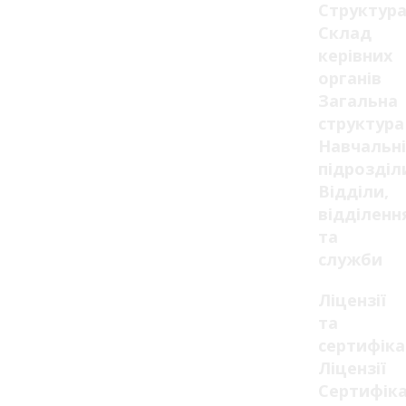
Структур
Склад
керівних
органів
Загальна
структура
Навчальні
підрозділ
Відділи,
відділенн
та
служби
Ліцензії
та
сертифік
Ліцензії
Сертифік