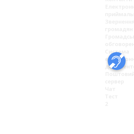
Електрон
приймаль
Зверненн
громадян
Громадсь
обговоре
Система
електрон
документ
Поштови
сервер
Чат
Тест
2