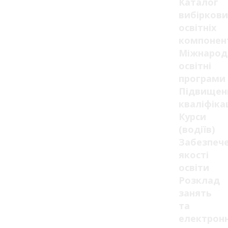
Каталог
вибіркови
освітніх
компонен
Міжнарод
освітні
програми
Підвищен
кваліфікац
Курси
(водіїв)
Забезпеч
якості
освіти
Розклад
занять
та
електрон