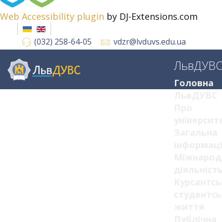
Web Accessibility plugin
by DJ-Extensions.com
(032) 258-64-05
vdzr@lvduvs.edu.ua
ЛьвДУВ
Головна
ЛьвДУВС
Про
університ
Загальна
інформац
Міжнарод
діяльніст
Курсантсь
студентсь
життя
Публічна