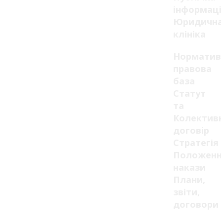
інформац
Юридичн
клініка
Норматив
правова
база
Статут
та
Колектив
договір
Стратегія
Положенн
накази
Плани,
звіти,
договори