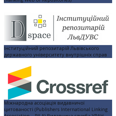
Інституційний репозитарій Львівського
державного університету внутрішніх справ
Міжнародна асоціація видавничої
цитованості (Publishers International Linking
Association – PILA) Видавнича служба УРАН.