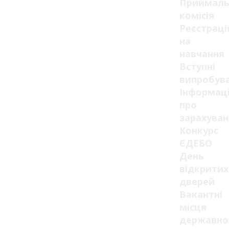
Приймаль
комісія
Реєстраці
на
навчання
Вступні
випробув
Інформац
про
зарахуван
Конкурс
ЄДЕБО
День
відкритих
дверей
Вакантні
місця
державно