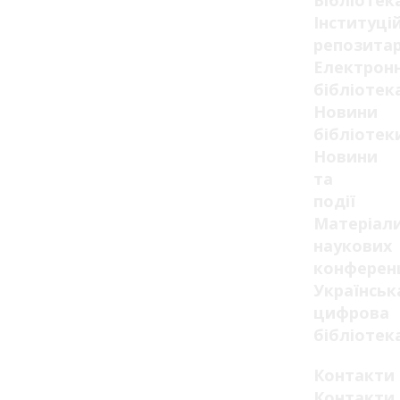
Бібліотек
Інституці
репозитар
Електрон
бібліотек
Новини
бібліотек
Новини
та
події
Матеріал
наукових
конферен
Українськ
цифрова
бібліотек
Контакти
Контакти