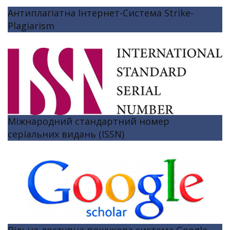
Антиплагіатна Інтернет-Система Strike-
Plagiarism
Міжнародний стандартний номер
серіальних видань (ISSN)
Вільна доступна пошукова система Google-