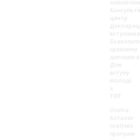
замовлен
Консульт
центр
Декларац
вступника
Безоплат
правнича
допомога
Для
вступу
молоді
з
ТОТ
Освіта
Каталог
освітніх
програм