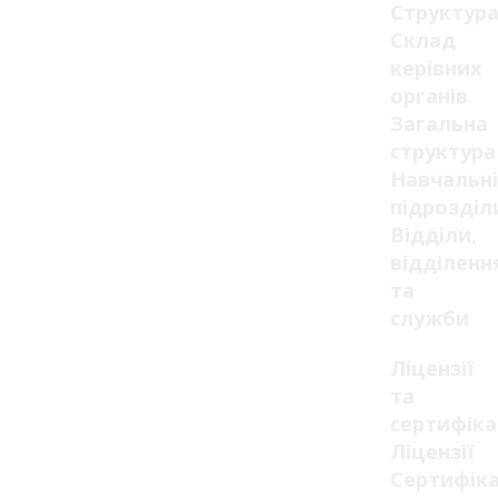
Структур
Склад
керівних
органів
Загальна
структура
Навчальні
підрозділ
Відділи,
відділенн
та
служби
Ліцензії
та
сертифік
Ліцензії
Сертифік