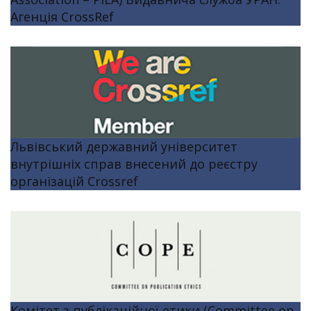
Агенція CrossRef
Львівський державний університет
внутрішніх справ внесений до реєстру
організацій Crossref
Комітет з публікаційної етики (Committee on