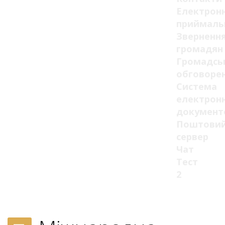
Електрон
приймаль
Зверненн
громадян
Громадсь
обговоре
Система
електрон
документ
Поштови
сервер
Чат
Тест
2