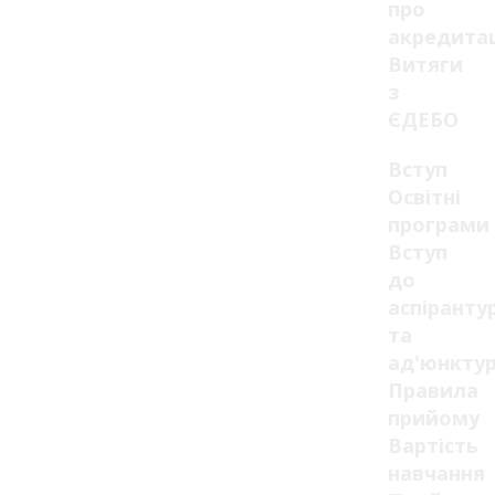
про
акредита
Витяги
з
ЄДЕБО
Вступ
Освітні
програми
Вступ
до
аспіранту
та
ад'юнкту
Правила
прийому
Вартість
навчання