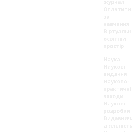
журнал
Оплатити
за
навчання
Віртуаль
освітній
простір
Наука
Наукові
видання
Науково-
практичні
заходи
Наукові
розробки
Видавнич
діяльніст