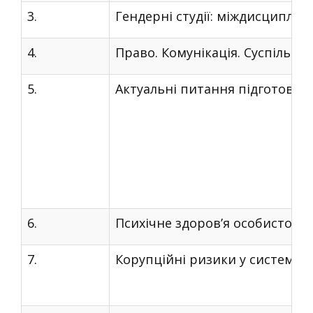
3.
Гендерні студії: міждисциплін
4.
Право. Комунікація. Суспільств
5.
Актуальні питання підготовки ф
6.
Психічне здоров’я особистості
7.
Корупційні ризики у системі 