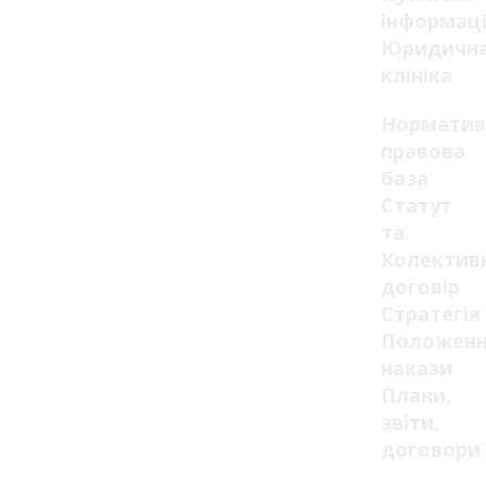
інформац
Юридичн
клініка
Норматив
правова
база
Статут
та
Колектив
договір
Стратегія
Положенн
накази
Плани,
звіти,
договори