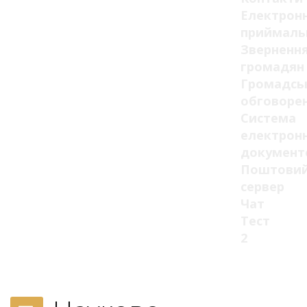
Електрон
приймаль
Зверненн
громадян
Громадсь
обговоре
Система
електрон
документ
Поштови
сервер
Чат
Тест
2