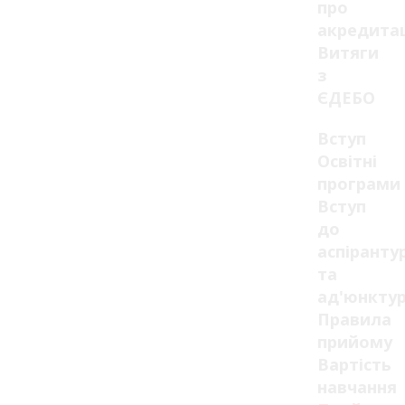
про
акредита
Витяги
з
ЄДЕБО
Вступ
Освітні
програми
Вступ
до
аспіранту
та
ад'юнкту
Правила
прийому
Вартість
навчання