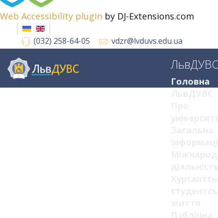
Web Accessibility plugin
by DJ-Extensions.com
(032) 258-64-05
vdzr@lvduvs.edu.ua
ЛьвДУВ
Головна
ЛьвДУВС
Про
університ
Загальна
інформац
Міжнарод
діяльніст
Курсантсь
студентсь
життя
Публічна