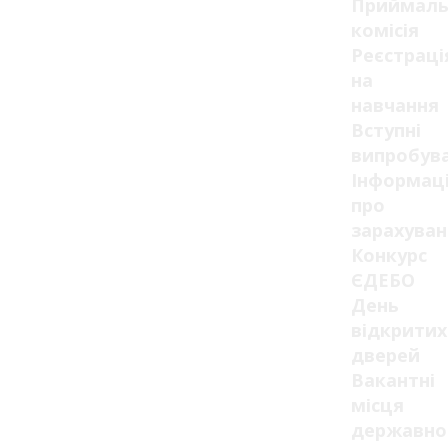
Приймаль
комісія
Реєстраці
на
навчання
Вступні
випробув
Інформац
про
зарахуван
Конкурс
ЄДЕБО
День
відкритих
дверей
Вакантні
місця
державно