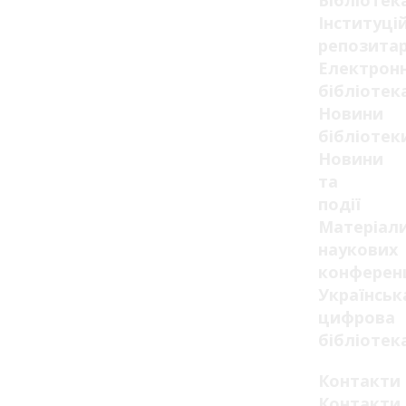
Бібліотек
Інституці
репозитар
Електрон
бібліотек
Новини
бібліотек
Новини
та
події
Матеріал
наукових
конферен
Українськ
цифрова
бібліотек
Контакти
Контакти