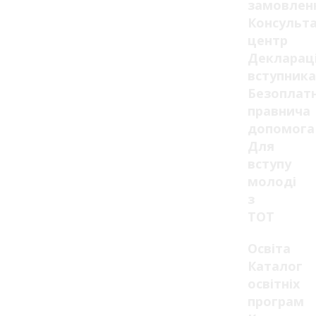
замовлен
Консульт
центр
Декларац
вступника
Безоплат
правнича
допомога
Для
вступу
молоді
з
ТОТ
Освіта
Каталог
освітніх
програм