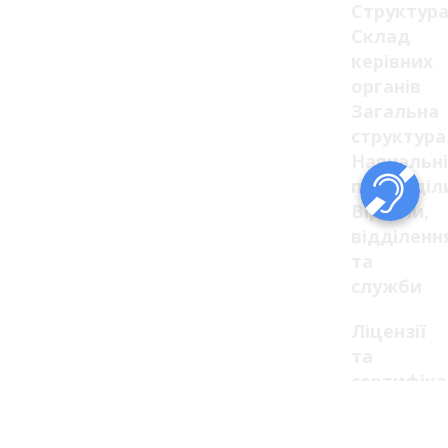
Структур
Склад
керівних
органів
Загальна
структура
Навчальні
підрозділ
Відділи,
відділенн
та
служби
Ліцензії
та
сертифік
Ліцензії
Сертифік