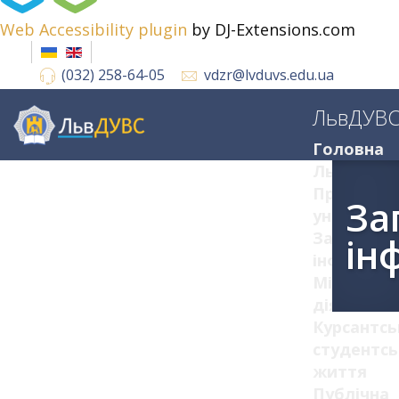
Web Accessibility plugin
by DJ-Extensions.com
(032) 258-64-05
vdzr@lvduvs.edu.ua
ЛьвДУВ
Головна
ЛьвДУВС
Про
За
університ
Загальна
ін
інформац
Міжнарод
діяльніст
Курсантсь
студентсь
життя
Публічна