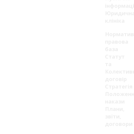
інформац
Юридичн
клініка
Норматив
правова
база
Статут
та
Колектив
договір
Стратегія
Положенн
накази
Плани,
звіти,
договори