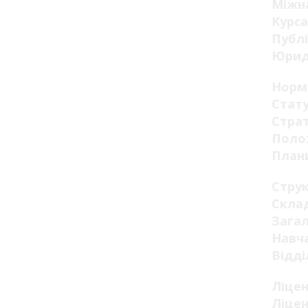
Міжна
Курса
Публі
Юрид
Норм
Стату
Страт
Поло
Плани
Стру
Склад
Загал
Навча
Відді
Ліцен
Ліцен