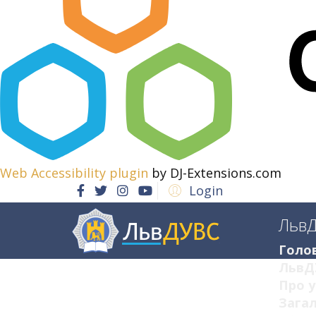
Web Accessibility plugin
by DJ-Extensions.com
Login
Льв
Голо
ЛьвД
Про у
Загал