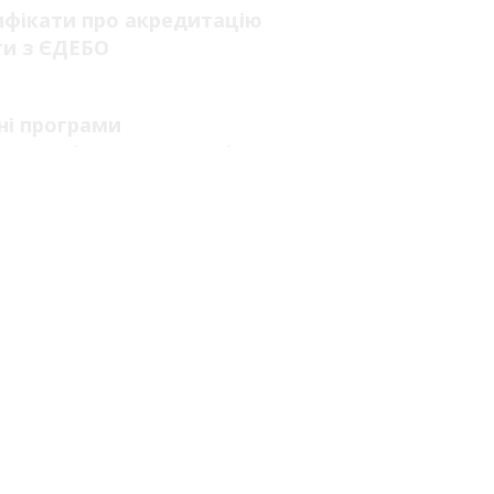
ифікати про акредитацію
ги з ЄДЕБО
п
ні програми
 до аспірантури та ад'юнктури
ила прийому
сть навчання
мальна комісія
рація на навчання
ні випробування
мація про зарахування
урс ЄДЕБО
відкритих дверей
тні місця державного замовлення
ультаційний центр
рація вступника
платна правнича допомога