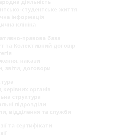
родна діяльність
нтсько-студентське життя
чна інформація
ична клініка
ативно-правова база
т та Колективний договір
егія
ження, накази
, звіти, договори
ктура
 керівних органів
ьна структура
льні підрозділи
ли, відділення та служби
зії та сертифікати
зії