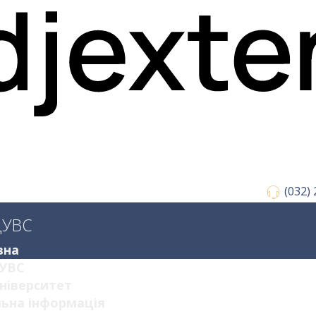
(032)
ДУВС
вна
УВС
ніверситет
ьна інформація