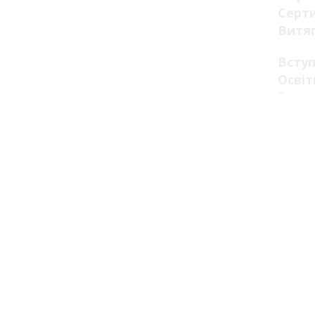
Серт
Витя
Всту
Освіт
Вступ
Прав
Варті
Прий
Реєст
Вступ
Інфор
Конк
День 
Вакан
Конс
Декла
Безо