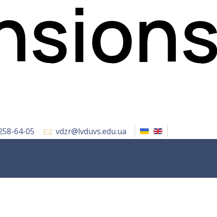
 258-64-05
vdzr@lvduvs.edu.ua