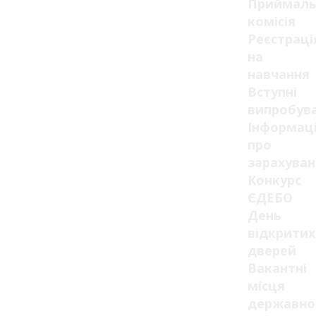
Приймаль
комісія
Реєстраці
на
навчання
Вступні
випробув
Інформац
про
зарахуван
Конкурс
ЄДЕБО
День
відкритих
дверей
Вакантні
місця
державно