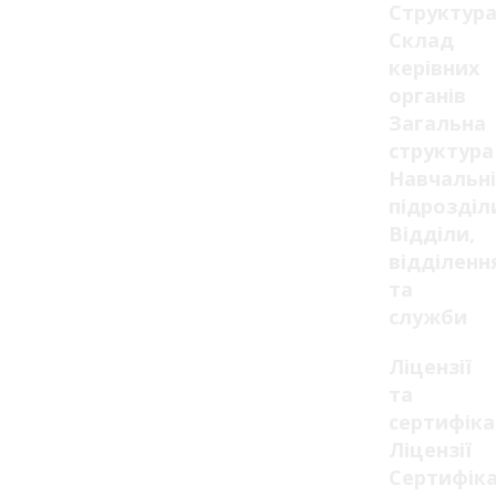
Структур
Склад
керівних
органів
Загальна
структура
Навчальні
підрозділ
Відділи,
відділенн
та
служби
Ліцензії
та
сертифік
Ліцензії
Сертифік