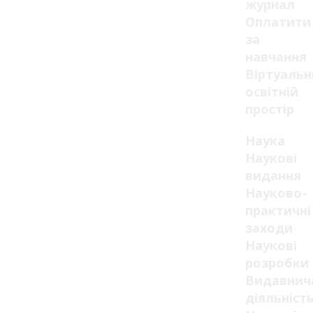
журнал
Оплатити
за
навчання
Віртуаль
освітній
простір
Наука
Наукові
видання
Науково-
практичні
заходи
Наукові
розробки
Видавнич
діяльніст