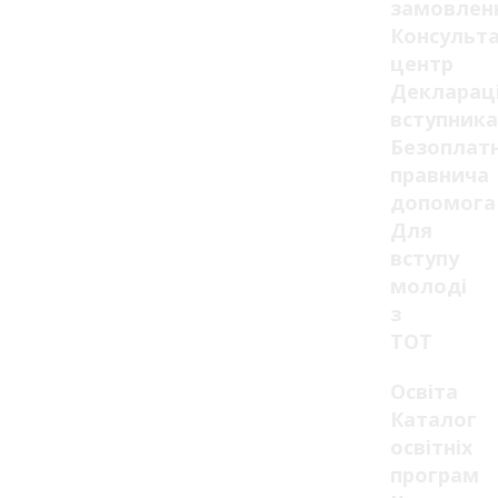
замовлен
Консульт
центр
Декларац
вступника
Безоплат
правнича
допомога
Для
вступу
молоді
з
ТОТ
Освіта
Каталог
освітніх
програм