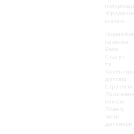
інформац
Юридичн
клініка
Норматив
правова
база
Статут
та
Колектив
договір
Стратегія
Положенн
накази
Плани,
звіти,
договори