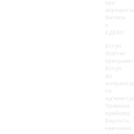
про
акредита
Витяги
з
ЄДЕБО
Вступ
Освітні
програми
Вступ
до
аспіранту
та
ад'юнкту
Правила
прийому
Вартість
навчання