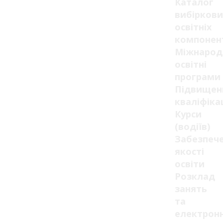
Каталог
вибіркови
освітніх
компонен
Міжнарод
освітні
програми
Підвищен
кваліфікац
Курси
(водіїв)
Забезпеч
якості
освіти
Розклад
занять
та
електрон