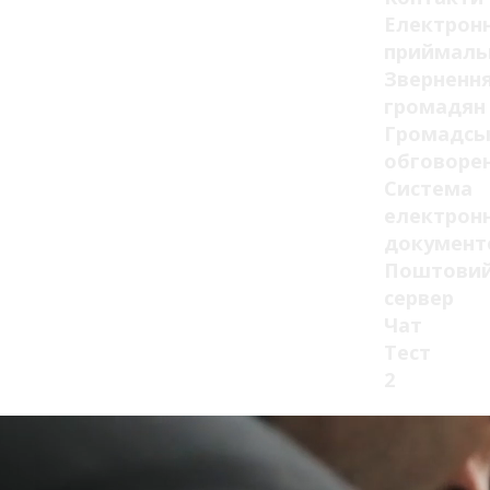
Електрон
приймаль
Зверненн
громадян
Громадсь
обговоре
Система
електрон
документ
Поштови
сервер
Чат
Тест
2