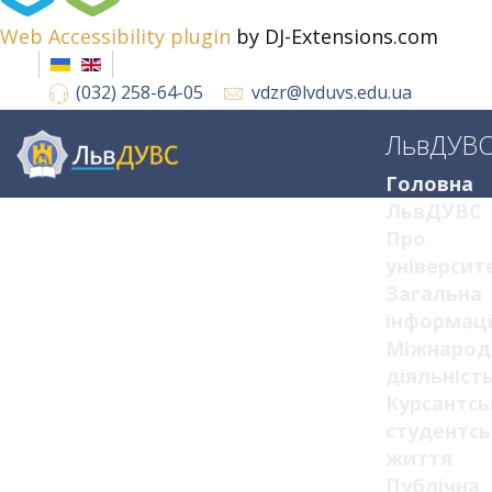
Web Accessibility plugin
by DJ-Extensions.com
(032) 258-64-05
vdzr@lvduvs.edu.ua
ЛьвДУВ
Головна
ЛьвДУВС
Про
університ
Загальна
інформац
Міжнарод
діяльніст
Курсантсь
студентсь
життя
Публічна