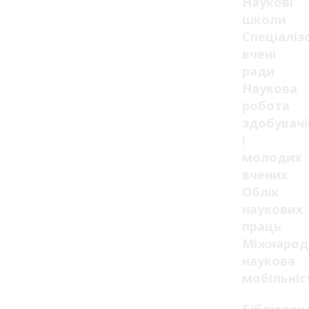
Наукові
школи
Спеціаліз
вчені
ради
Наукова
робота
здобувачі
і
молодих
вчених
Облік
наукових
праць
Міжнарод
наукова
мобільніс