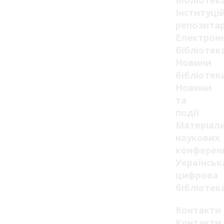
Бібліотек
Інституці
репозитар
Електрон
бібліотек
Новини
бібліотек
Новини
та
події
Матеріал
наукових
конферен
Українськ
цифрова
бібліотек
Контакти
Контакти