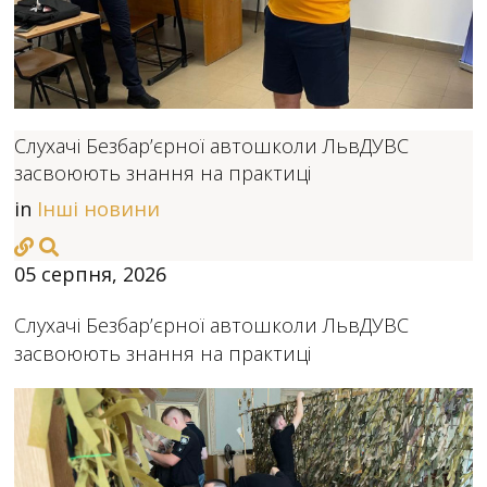
Слухачі Безбар’єрної автошколи ЛьвДУВС
засвоюють знання на практиці
in
Інші новини
05 серпня, 2026
Слухачі Безбар’єрної автошколи ЛьвДУВС
засвоюють знання на практиці