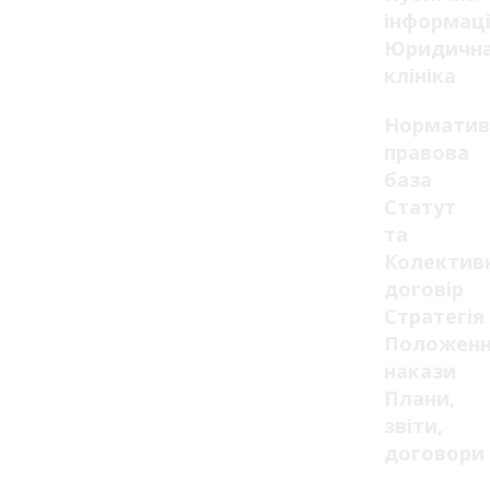
інформац
Юридичн
клініка
Норматив
правова
база
Статут
та
Колектив
договір
Стратегія
Положенн
накази
Плани,
звіти,
договори