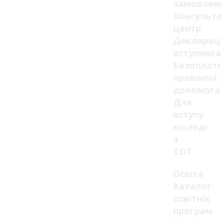
замовлен
Консульт
центр
Декларац
вступника
Безоплат
правнича
допомога
Для
вступу
молоді
з
ТОТ
Освіта
Каталог
освітніх
програм