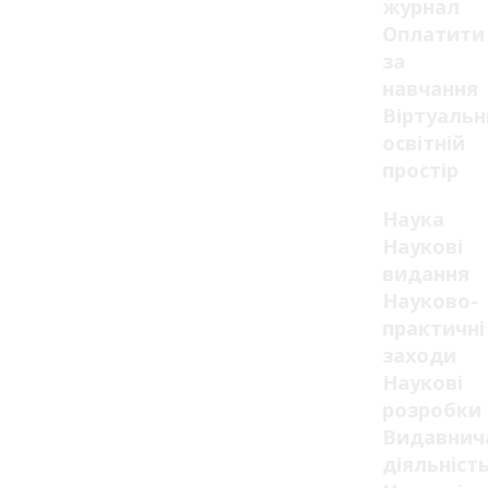
журнал
Оплатити
за
навчання
Віртуаль
освітній
простір
Наука
Наукові
видання
Науково-
практичні
заходи
Наукові
розробки
Видавнич
діяльніст