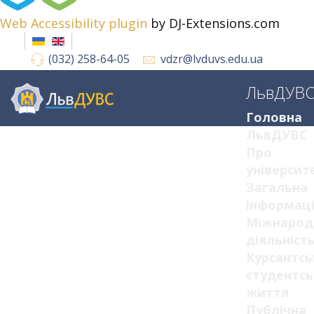
Web Accessibility plugin
by DJ-Extensions.com
(032) 258-64-05
vdzr@lvduvs.edu.ua
ЛьвДУВ
Головна
ЛьвДУВС
Про
університ
Загальна
інформац
Міжнарод
діяльніст
Курсантсь
студентсь
життя
Публічна