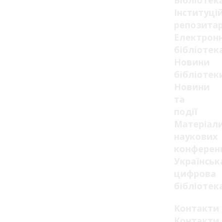
Бібліотек
Інституці
репозитар
Електрон
бібліотек
Новини
бібліотек
Новини
та
події
Матеріал
наукових
конферен
Українськ
цифрова
бібліотек
Контакти
Контакти