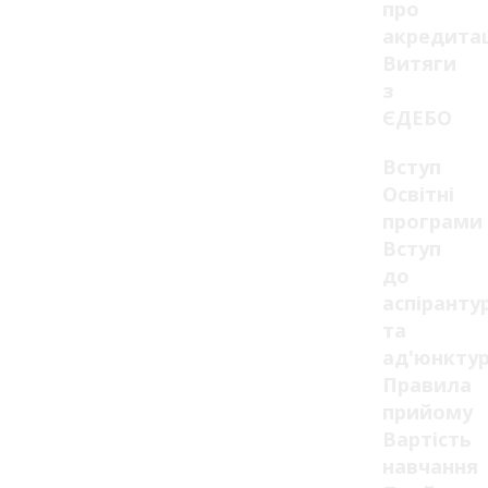
про
акредита
Витяги
з
ЄДЕБО
Вступ
Освітні
програми
Вступ
до
аспіранту
та
ад'юнкту
Правила
прийому
Вартість
навчання