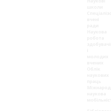
Наукові
школи
Спеціаліз
вчені
ради
Наукова
робота
здобувачі
і
молодих
вчених
Облік
наукових
праць
Міжнарод
наукова
мобільніс