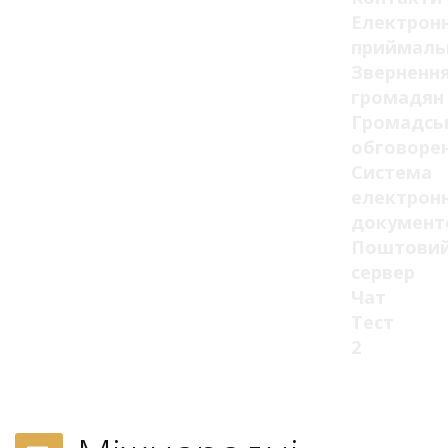
Електрон
приймаль
Зверненн
громадян
Громадсь
обговоре
Система
електрон
документ
Поштови
сервер
Чат
Тест
2