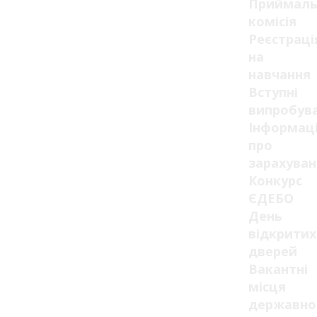
Приймаль
комісія
Реєстраці
на
навчання
Вступні
випробув
Інформац
про
зарахуван
Конкурс
ЄДЕБО
День
відкритих
дверей
Вакантні
місця
державно