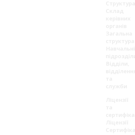
Структур
Склад
керівних
органів
Загальна
структура
Навчальні
підрозділ
Відділи,
відділенн
та
служби
Ліцензії
та
сертифік
Ліцензії
Сертифік