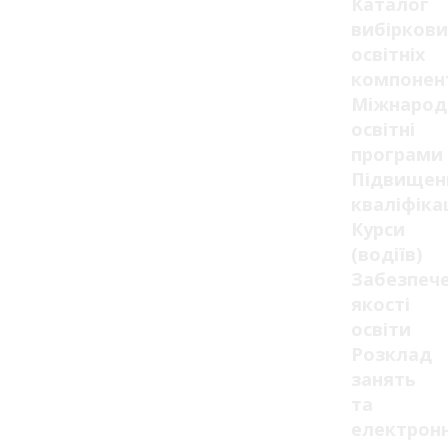
Каталог
вибіркови
освітніх
компонен
Міжнарод
освітні
програми
Підвищен
кваліфікац
Курси
(водіїв)
Забезпеч
якості
освіти
Розклад
занять
та
електрон