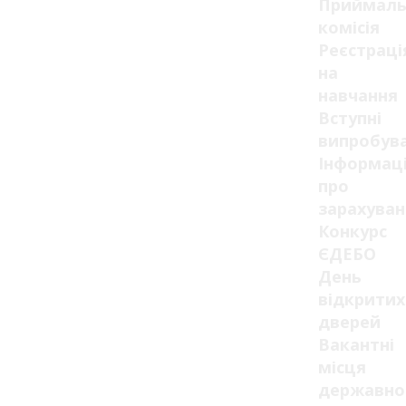
Приймаль
комісія
Реєстраці
на
навчання
Вступні
випробув
Інформац
про
зарахуван
Конкурс
ЄДЕБО
День
відкритих
дверей
Вакантні
місця
державно