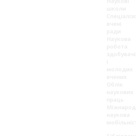
Наукові
школи
Спеціаліз
вчені
ради
Наукова
робота
здобувачі
і
молодих
вчених
Облік
наукових
праць
Міжнарод
наукова
мобільніс