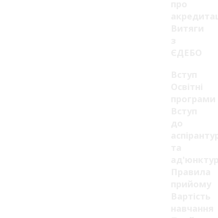
про
акредита
Витяги
з
ЄДЕБО
Вступ
Освітні
програми
Вступ
до
аспіранту
та
ад'юнкту
Правила
прийому
Вартість
навчання