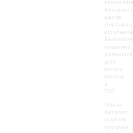
замовлен
Консульт
центр
Декларац
вступника
Безоплат
правнича
допомога
Для
вступу
молоді
з
ТОТ
Освіта
Каталог
освітніх
програм