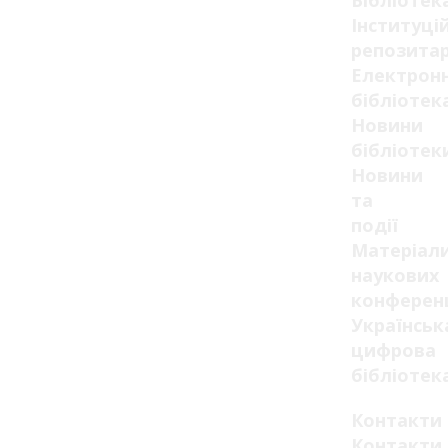
Бібліотек
Інституці
репозитар
Електрон
бібліотек
Новини
бібліотек
Новини
та
події
Матеріал
наукових
конферен
Українськ
цифрова
бібліотек
Контакти
Контакти