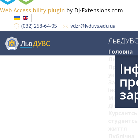
Web Accessibility plugin
by DJ-Extensions.com
(032) 258-64-05
vdzr@lvduvs.edu.ua
ЛьвДУВ
Головна
ЛьвДУВС
Ін
Про
університ
пр
Загальна
за
інформац
Міжнарод
діяльніст
Курсантсь
студентсь
життя
Публічна