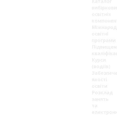
Каталог
вибіркови
освітніх
компонен
Міжнарод
освітні
програми
Підвищен
кваліфікац
Курси
(водіїв)
Забезпеч
якості
освіти
Розклад
занять
та
електрон