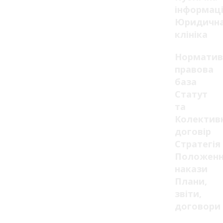
інформац
Юридичн
клініка
Норматив
правова
база
Статут
та
Колектив
договір
Стратегія
Положенн
накази
Плани,
звіти,
договори