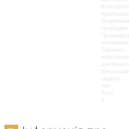
Електрон
приймаль
Зверненн
громадян
Громадсь
обговоре
Система
електрон
документ
Поштови
сервер
Чат
Тест
2