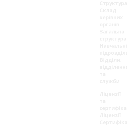
Структур
Склад
керівних
органів
Загальна
структура
Навчальні
підрозділ
Відділи,
відділенн
та
служби
Ліцензії
та
сертифік
Ліцензії
Сертифік