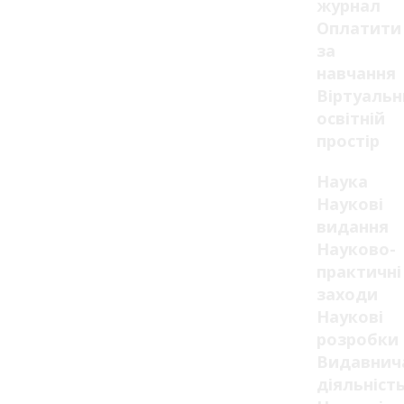
журнал
Оплатити
за
навчання
Віртуаль
освітній
простір
Наука
Наукові
видання
Науково-
практичні
заходи
Наукові
розробки
Видавнич
діяльніст