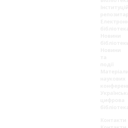
Бібліотек
Інституці
репозитар
Електрон
бібліотек
Новини
бібліотек
Новини
та
події
Матеріал
наукових
конферен
Українськ
цифрова
бібліотек
Контакти
Контакти