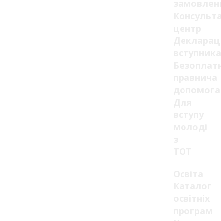
замовлен
Консульт
центр
Декларац
вступника
Безоплат
правнича
допомога
Для
вступу
молоді
з
ТОТ
Освіта
Каталог
освітніх
програм