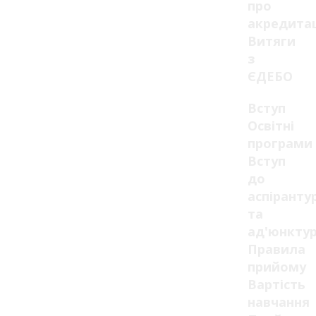
про
акредита
Витяги
з
ЄДЕБО
Вступ
Освітні
програми
Вступ
до
аспіранту
та
ад'юнкту
Правила
прийому
Вартість
навчання