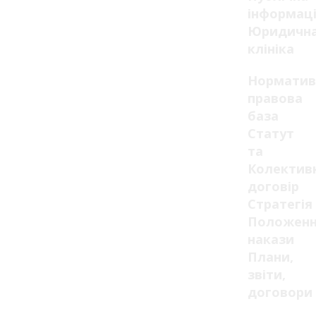
інформац
Юридичн
клініка
Норматив
правова
база
Статут
та
Колектив
договір
Стратегія
Положенн
накази
Плани,
звіти,
договори