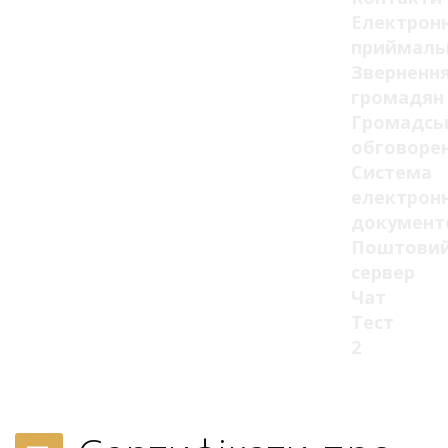
Електрон
приймаль
Зверненн
громадян
Громадсь
обговоре
Система
електрон
документ
Поштови
сервер
Чат
Тест
2