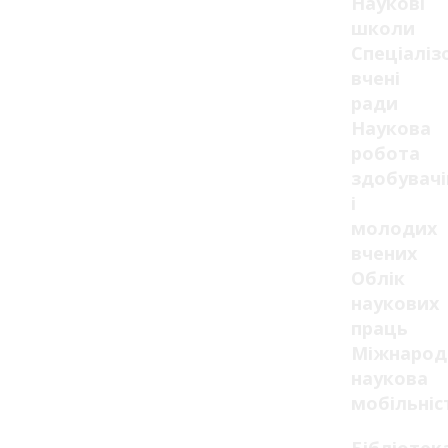
Наукові
школи
Спеціаліз
вчені
ради
Наукова
робота
здобувачі
і
молодих
вчених
Облік
наукових
праць
Міжнарод
наукова
мобільніс