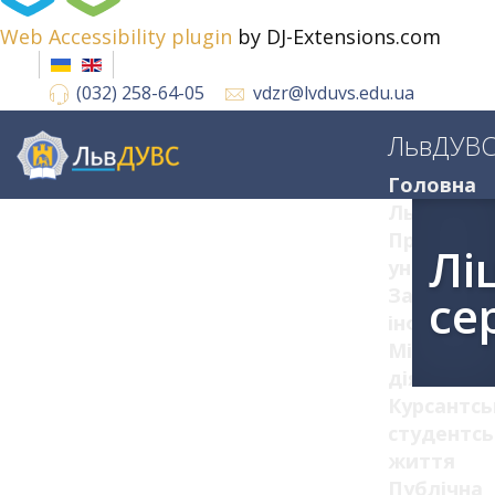
Web Accessibility plugin
by DJ-Extensions.com
(032) 258-64-05
vdzr@lvduvs.edu.ua
ЛьвДУВ
Головна
ЛьвДУВС
Про
Лі
університ
Загальна
се
інформац
Міжнарод
діяльніст
Курсантсь
студентсь
життя
Публічна