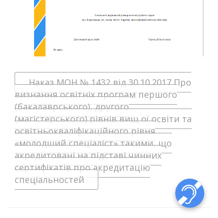
Наказ МОН № 1432 від 30.10.2017 Про
визнання освітніх програм першого
(бакалаврського), другого
(магістерського) рівнів вищ ої освіти та
освітньокваліфікаційного рівня
«молодший спеціаліст» такими, що
акредитовані на підставі чинних
сертифікатів про акредитацію
спеціальностей