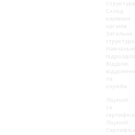
Структур
Склад
керівних
органів
Загальна
структура
Навчальні
підрозділ
Відділи,
відділенн
та
служби
Ліцензії
та
сертифік
Ліцензії
Сертифік