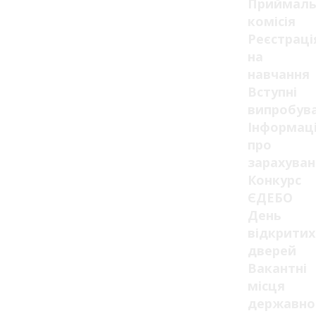
Приймаль
комісія
Реєстраці
на
навчання
Вступні
випробув
Інформац
про
зарахуван
Конкурс
ЄДЕБО
День
відкритих
дверей
Вакантні
місця
державно