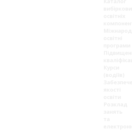
Каталог
вибіркови
освітніх
компонен
Міжнарод
освітні
програми
Підвищен
кваліфікац
Курси
(водіїв)
Забезпеч
якості
освіти
Розклад
занять
та
електрон