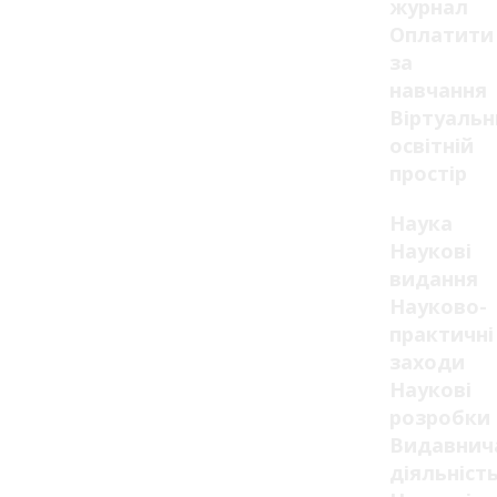
журнал
Оплатити
за
навчання
Віртуаль
освітній
простір
Наука
Наукові
видання
Науково-
практичні
заходи
Наукові
розробки
Видавнич
діяльніст