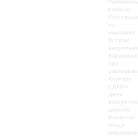
Приймаль
комісія
Реєстраці
на
навчання
Вступні
випробув
Інформац
про
зарахуван
Конкурс
ЄДЕБО
День
відкритих
дверей
Вакантні
місця
державно