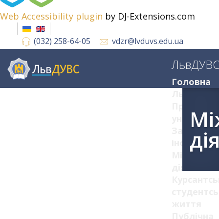
Web Accessibility plugin
by DJ-Extensions.com
(032) 258-64-05
vdzr@lvduvs.edu.ua
ЛьвДУВ
Головна
ЛьвДУВС
Про
Мі
університ
Загальна
ді
інформац
Міжнарод
діяльніст
Курсантсь
студентсь
життя
Публічна