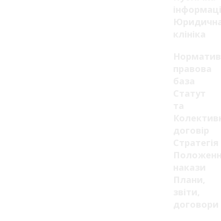
інформац
Юридичн
клініка
Норматив
правова
база
Статут
та
Колектив
договір
Стратегія
Положенн
накази
Плани,
звіти,
договори