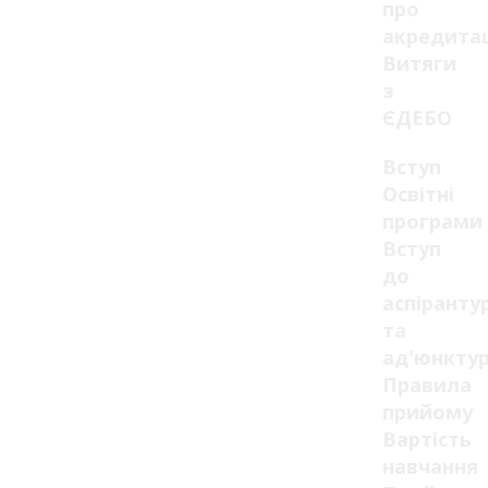
про
акредита
Витяги
з
ЄДЕБО
Вступ
Освітні
програми
Вступ
до
аспіранту
та
ад'юнкту
Правила
прийому
Вартість
навчання