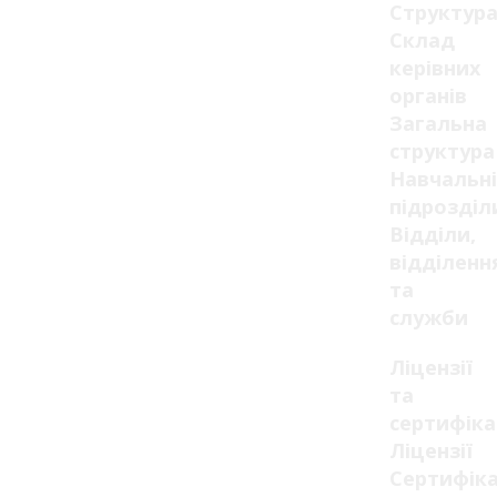
Структур
Склад
керівних
органів
Загальна
структура
Навчальні
підрозділ
Відділи,
відділенн
та
служби
Ліцензії
та
сертифік
Ліцензії
Сертифік