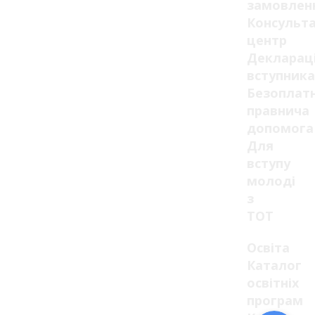
замовлен
Консульт
центр
Декларац
вступника
Безоплат
правнича
допомога
Для
вступу
молоді
з
ТОТ
Освіта
Каталог
освітніх
програм