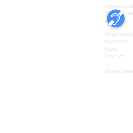
інформац
Юридичн
клініка
Норматив
правова
база
Статут
та
Колектив
договір
Стратегія
Положенн
накази
Плани,
звіти,
договори