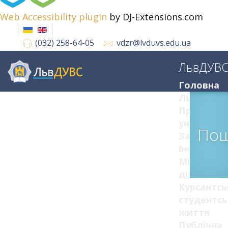
Web Accessibility plugin
by DJ-Extensions.com
(032) 258-64-05
vdzr@lvduvs.edu.ua
ЛьвДУВ
Головна
ЛьвДУВС
Про
університ
Пош
Загальна
інформац
Міжнарод
діяльніст
Курсантсь
студентсь
життя
Публічна