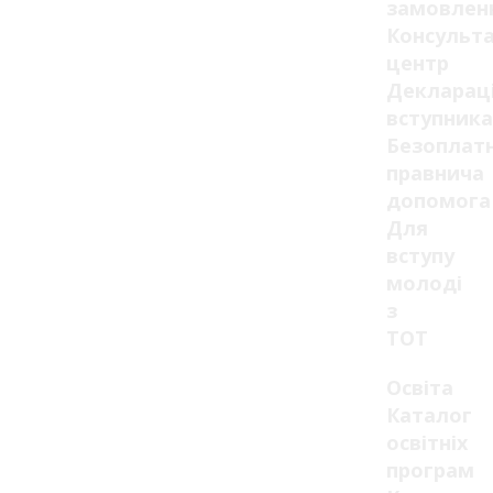
замовлен
Консульт
центр
Декларац
вступника
Безоплат
правнича
допомога
Для
вступу
молоді
з
ТОТ
Освіта
Каталог
освітніх
програм