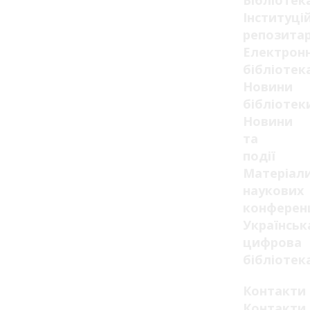
Бібліотек
Інституці
репозитар
Електрон
бібліотек
Новини
бібліотек
Новини
та
події
Матеріал
наукових
конферен
Українськ
цифрова
бібліотек
Контакти
Контакти