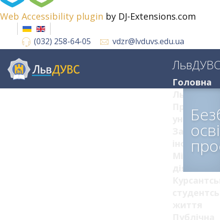
Web Accessibility plugin
by DJ-Extensions.com
(032) 258-64-05
vdzr@lvduvs.edu.ua
ЛьвДУВ
Головна
ЛьвДУВС
Про
Без
університ
осв
Загальна
про
інформац
Міжнарод
діяльніст
Курсантсь
студентсь
життя
Публічна