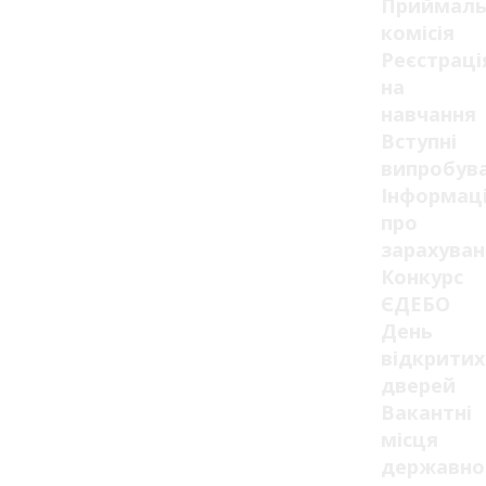
Приймаль
комісія
Реєстраці
на
навчання
Вступні
випробув
Інформац
про
зарахуван
Конкурс
ЄДЕБО
День
відкритих
дверей
Вакантні
місця
державно