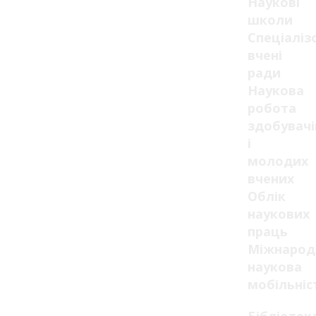
Наукові
школи
Спеціаліз
вчені
ради
Наукова
робота
здобувачі
і
молодих
вчених
Облік
наукових
праць
Міжнарод
наукова
мобільніс