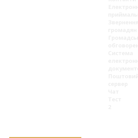
Електрон
приймаль
Зверненн
громадян
Громадсь
обговоре
Система
електрон
документ
Поштови
сервер
Чат
Тест
2