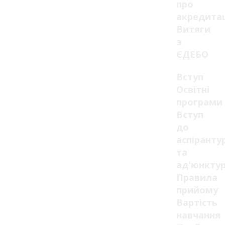
про
акредита
Витяги
з
ЄДЕБО
Вступ
Освітні
програми
Вступ
до
аспіранту
та
ад'юнкту
Правила
прийому
Вартість
навчання