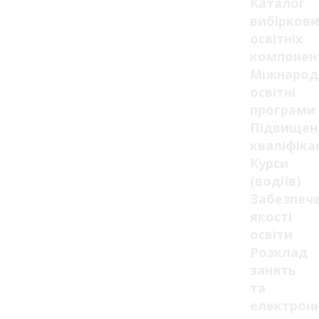
Каталог
вибіркови
освітніх
компонен
Міжнарод
освітні
програми
Підвищен
кваліфікац
Курси
(водіїв)
Забезпеч
якості
освіти
Розклад
занять
та
електрон