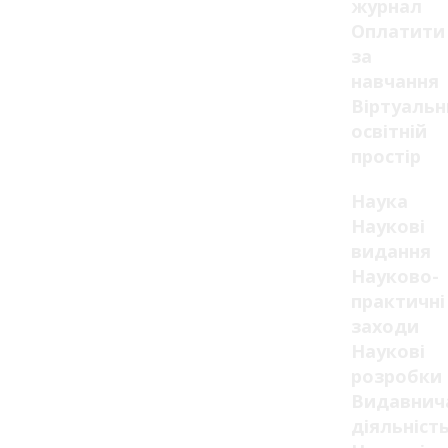
журнал
Оплатити
за
навчання
Віртуаль
освітній
простір
Наука
Наукові
видання
Науково-
практичні
заходи
Наукові
розробки
Видавнич
діяльніст