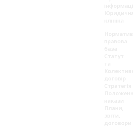
інформац
Юридичн
клініка
Норматив
правова
база
Статут
та
Колектив
договір
Стратегія
Положенн
накази
Плани,
звіти,
договори