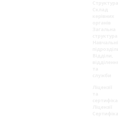
Структур
Склад
керівних
органів
Загальна
структура
Навчальні
підрозділ
Відділи,
відділенн
та
служби
Ліцензії
та
сертифік
Ліцензії
Сертифік