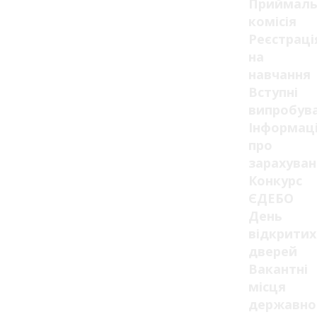
Приймаль
комісія
Реєстраці
на
навчання
Вступні
випробув
Інформац
про
зарахуван
Конкурс
ЄДЕБО
День
відкритих
дверей
Вакантні
місця
державно