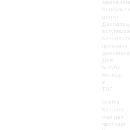
замовлен
Консульт
центр
Декларац
вступника
Безоплат
правнича
допомога
Для
вступу
молоді
з
ТОТ
Освіта
Каталог
освітніх
програм