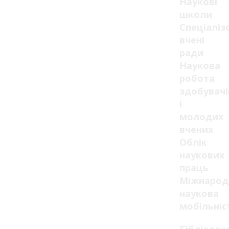
Наукові
школи
Спеціаліз
вчені
ради
Наукова
робота
здобувачі
і
молодих
вчених
Облік
наукових
праць
Міжнарод
наукова
мобільніс