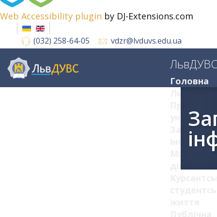
Web Accessibility plugin
by DJ-Extensions.com
(032) 258-64-05
vdzr@lvduvs.edu.ua
ЛьвДУВ
Головна
ЛьвДУВС
Про
За
університ
Загальна
ін
інформац
Міжнарод
діяльніст
Курсантсь
студентсь
життя
Публічна