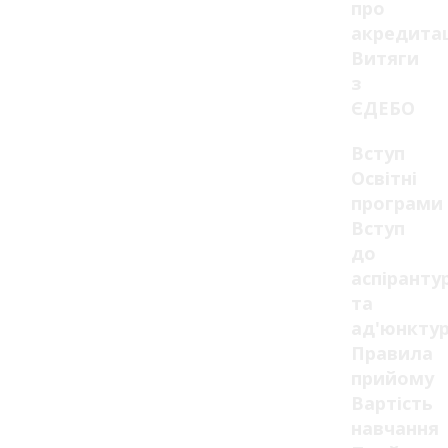
про
акредита
Витяги
з
ЄДЕБО
Вступ
Освітні
програми
Вступ
до
аспіранту
та
ад'юнкту
Правила
прийому
Вартість
навчання