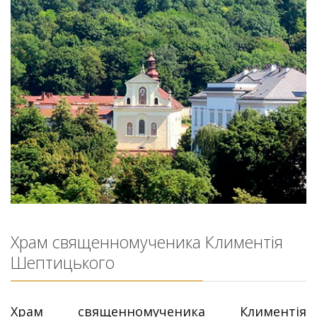
Храм священномученика Климентія
Шептицького
Храм священномученика Климентія