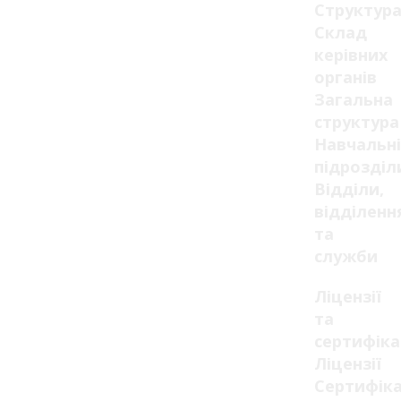
Структур
Склад
керівних
органів
Загальна
структура
Навчальні
підрозділ
Відділи,
відділенн
та
служби
Ліцензії
та
сертифік
Ліцензії
Сертифік