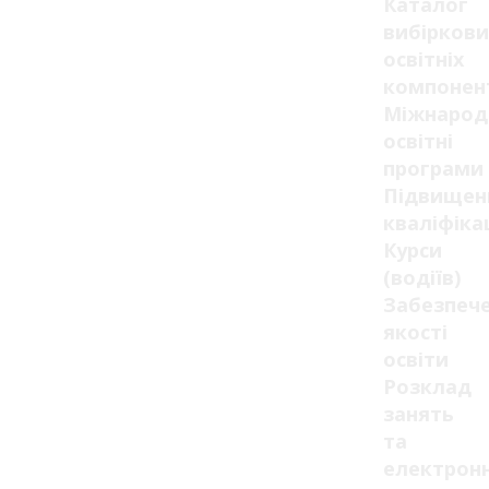
Каталог
вибіркови
освітніх
компонен
Міжнарод
освітні
програми
Підвищен
кваліфікац
Курси
(водіїв)
Забезпеч
якості
освіти
Розклад
занять
та
електрон