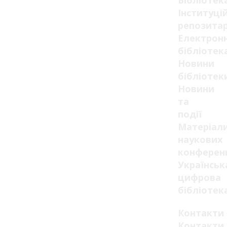
Бібліотек
Інституці
репозитар
Електрон
бібліотек
Новини
бібліотек
Новини
та
події
Матеріал
наукових
конферен
Українськ
цифрова
бібліотек
Контакти
Контакти