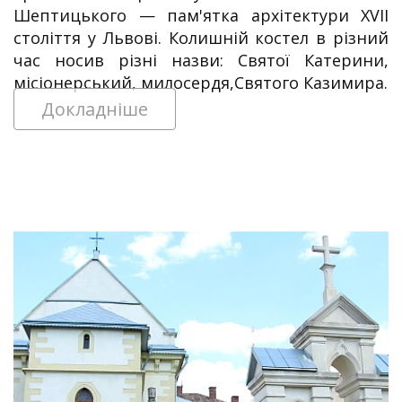
Шептицького — пам'ят­ка ар­хі­тектури XVII
століття у Львові. Колишній костел в різний
час носив різні назви: Святої Катерини,
місіонерський, милосердя,Святого Казимира.
Докладніше