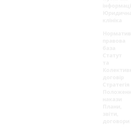
інформац
Юридичн
клініка
Норматив
правова
база
Статут
та
Колектив
договір
Стратегія
Положенн
накази
Плани,
звіти,
договори