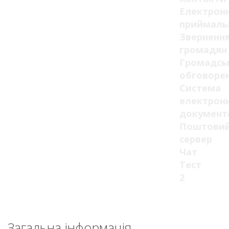
Електрон
приймаль
Зверненн
громадян
Громадсь
обговоре
Система
електрон
документ
Поштови
сервер
Чат
Тест
2
Загальна інформація