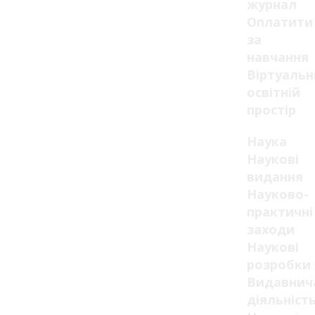
журнал
Оплатити
за
навчання
Віртуаль
освітній
простір
Наука
Наукові
видання
Науково-
практичні
заходи
Наукові
розробки
Видавнич
діяльніст