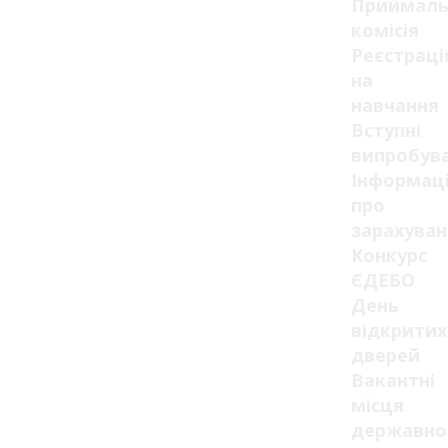
Приймаль
комісія
Реєстраці
на
навчання
Вступні
випробув
Інформац
про
зарахуван
Конкурс
ЄДЕБО
День
відкритих
дверей
Вакантні
місця
державно