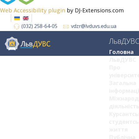
Web Accessibility plugin
by DJ-Extensions.com
(032) 258-64-05
vdzr@lvduvs.edu.ua
ЛьвДУВ
Головна
ЛьвДУВС
Про
університ
Загальна
інформац
Міжнарод
діяльніст
Курсантсь
студентсь
життя
Публічна