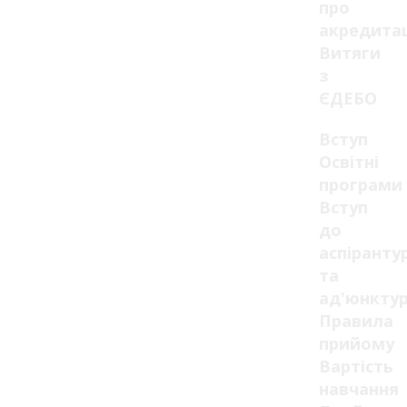
про
акредита
Витяги
з
ЄДЕБО
Вступ
Освітні
програми
Вступ
до
аспіранту
та
ад'юнкту
Правила
прийому
Вартість
навчання