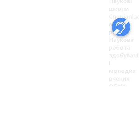
Наукові
школи
Спеціаліз
вчені
ради
Наукова
робота
здобувачі
і
молодих
вчених
Облік
наукових
праць
Міжнарод
наукова
мобільніс