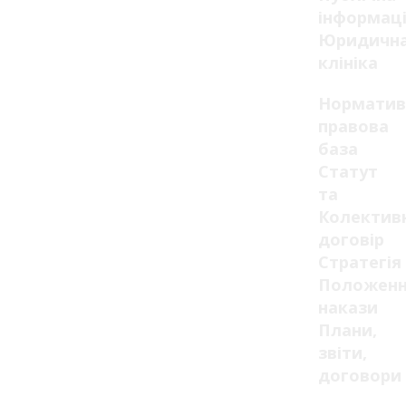
інформац
Юридичн
клініка
Норматив
правова
база
Статут
та
Колектив
договір
Стратегія
Положенн
накази
Плани,
звіти,
договори