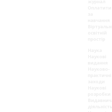
журнал
Оплатити
за
навчання
Віртуаль
освітній
простір
Наука
Наукові
видання
Науково-
практичні
заходи
Наукові
розробки
Видавнич
діяльніст