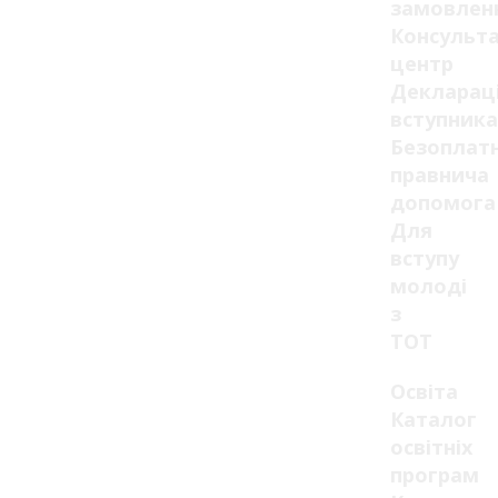
замовлен
Консульт
центр
Декларац
вступника
Безоплат
правнича
допомога
Для
вступу
молоді
з
ТОТ
Освіта
Каталог
освітніх
програм