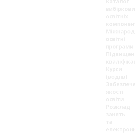
Каталог
вибіркови
освітніх
компонен
Міжнарод
освітні
програми
Підвищен
кваліфікац
Курси
(водіїв)
Забезпеч
якості
освіти
Розклад
занять
та
електрон