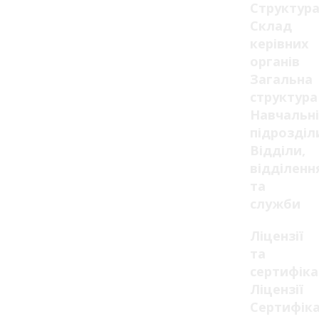
Структур
Склад
керівних
органів
Загальна
структура
Навчальні
підрозділ
Відділи,
відділенн
та
служби
Ліцензії
та
сертифік
Ліцензії
Сертифік