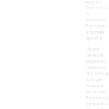
журнал
Оплатити
за
навчання
Віртуаль
освітній
простір
Наука
Наукові
видання
Науково-
практичні
заходи
Наукові
розробки
Видавнич
діяльніст