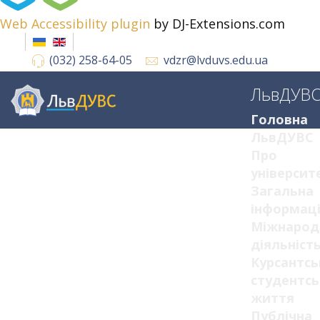
Web Accessibility plugin
by DJ-Extensions.com
(032) 258-64-05
vdzr@lvduvs.edu.ua
ЛьвДУВ
Головна
ЛьвДУВС
Про
університ
Загальна
інформац
Міжнарод
діяльніст
Курсантсь
студентсь
життя
Публічна