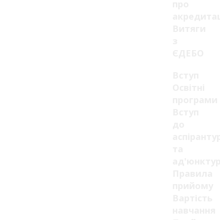
про
акредита
Витяги
з
ЄДЕБО
Вступ
Освітні
програми
Вступ
до
аспіранту
та
ад'юнкту
Правила
прийому
Вартість
навчання