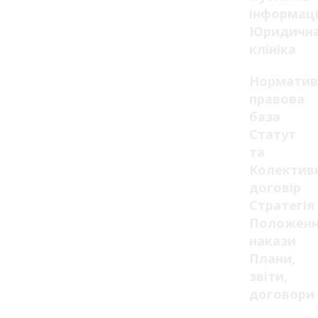
інформац
Юридичн
клініка
Норматив
правова
база
Статут
та
Колектив
договір
Стратегія
Положенн
накази
Плани,
звіти,
договори