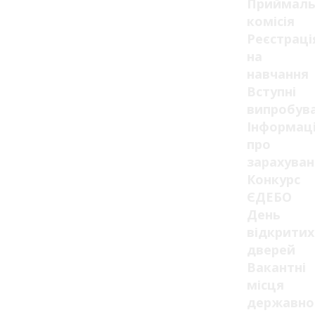
Приймаль
комісія
Реєстраці
на
навчання
Вступні
випробув
Інформац
про
зарахуван
Конкурс
ЄДЕБО
День
відкритих
дверей
Вакантні
місця
державно