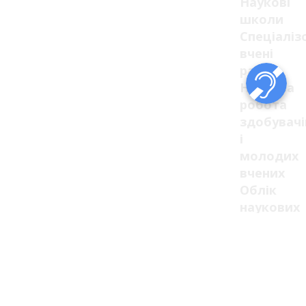
Наукові
школи
Спеціаліз
вчені
ради
Наукова
робота
здобувачі
і
молодих
вчених
Облік
наукових
праць
Міжнарод
наукова
мобільніс