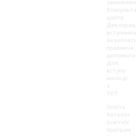
замовлен
Консульт
центр
Декларац
вступника
Безоплат
правнича
допомога
Для
вступу
молоді
з
ТОТ
Освіта
Каталог
освітніх
програм