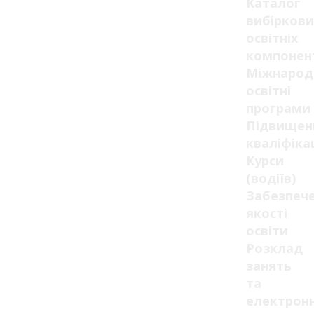
Каталог
вибіркови
освітніх
компонен
Міжнарод
освітні
програми
Підвищен
кваліфікац
Курси
(водіїв)
Забезпеч
якості
освіти
Розклад
занять
та
електрон