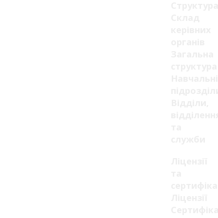
Структур
Склад
керівних
органів
Загальна
структура
Навчальні
підрозділ
Відділи,
відділенн
та
служби
Ліцензії
та
сертифік
Ліцензії
Сертифік