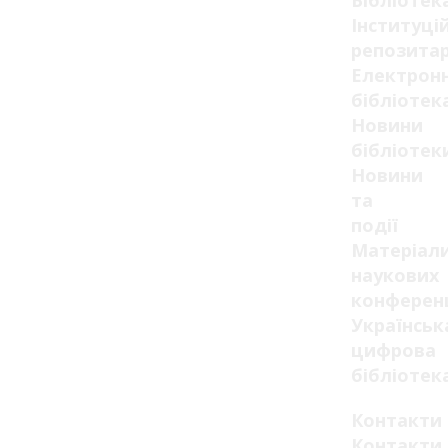
Бібліотек
Інституці
репозитар
Електрон
бібліотек
Новини
бібліотек
Новини
та
події
Матеріал
наукових
конферен
Українськ
цифрова
бібліотек
Контакти
Контакти