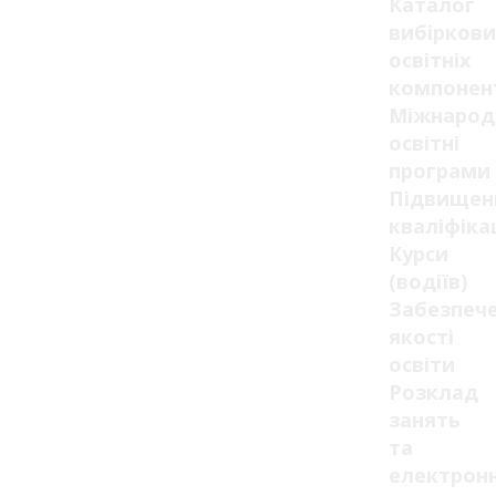
Каталог
вибіркови
освітніх
компонен
Міжнарод
освітні
програми
Підвищен
кваліфікац
Курси
(водіїв)
Забезпеч
якості
освіти
Розклад
занять
та
електрон