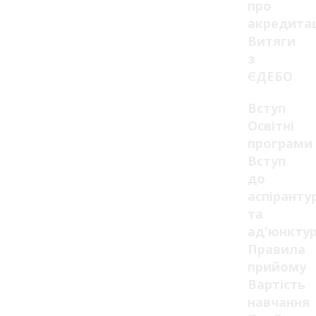
про
акредита
Витяги
з
ЄДЕБО
Вступ
Освітні
програми
Вступ
до
аспіранту
та
ад'юнкту
Правила
прийому
Вартість
навчання