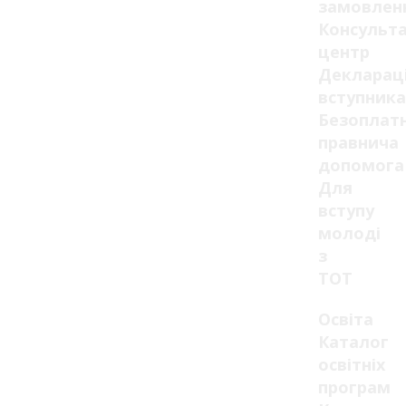
замовлен
Консульт
центр
Декларац
вступника
Безоплат
правнича
допомога
Для
вступу
молоді
з
ТОТ
Освіта
Каталог
освітніх
програм