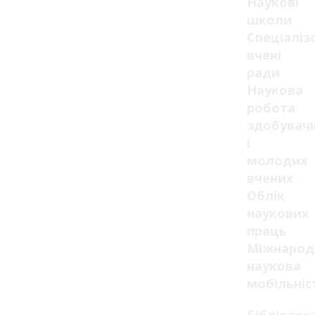
Наукові
школи
Спеціаліз
вчені
ради
Наукова
робота
здобувачі
і
молодих
вчених
Облік
наукових
праць
Міжнарод
наукова
мобільніс