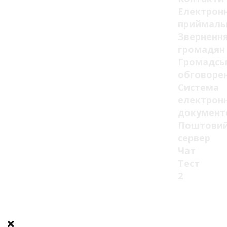
Електрон
приймаль
Зверненн
громадян
Громадсь
обговоре
Система
електрон
документ
Поштови
сервер
Чат
Тест
2