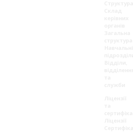
Структур
Склад
керівних
органів
Загальна
структура
Навчальні
підрозділ
Відділи,
відділенн
та
служби
Ліцензії
та
сертифік
Ліцензії
Сертифік