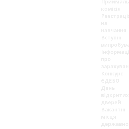
Приймаль
комісія
Реєстраці
на
навчання
Вступні
випробув
Інформац
про
зарахуван
Конкурс
ЄДЕБО
День
відкритих
дверей
Вакантні
місця
державно