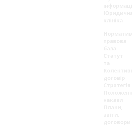
інформац
Юридичн
клініка
Норматив
правова
база
Статут
та
Колектив
договір
Стратегія
Положенн
накази
Плани,
звіти,
договори