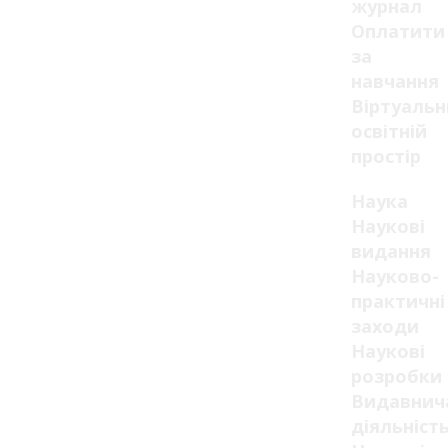
журнал
Оплатити
за
навчання
Віртуаль
освітній
простір
Наука
Наукові
видання
Науково-
практичні
заходи
Наукові
розробки
Видавнич
діяльніст