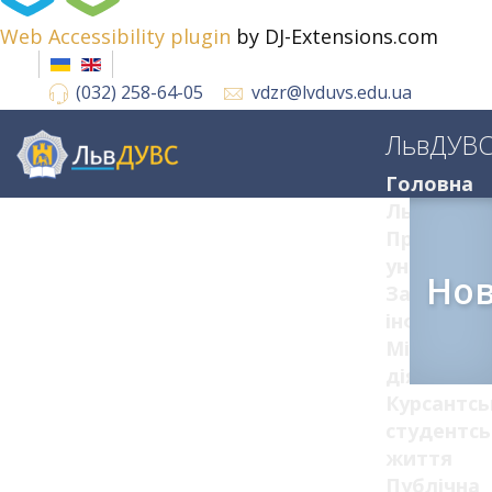
Web Accessibility plugin
by DJ-Extensions.com
(032) 258-64-05
vdzr@lvduvs.edu.ua
ЛьвДУВ
Головна
ЛьвДУВС
Про
університ
Но
Загальна
інформац
Міжнарод
діяльніст
Курсантсь
студентсь
життя
Публічна