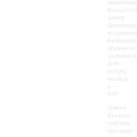
замовлен
Консульт
центр
Декларац
вступника
Безоплат
правнича
допомога
Для
вступу
молоді
з
ТОТ
Освіта
Каталог
освітніх
програм