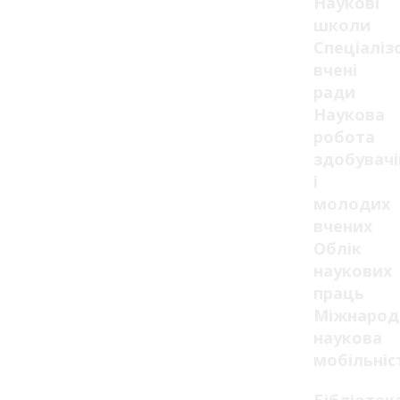
Наукові
школи
Спеціаліз
вчені
ради
Наукова
робота
здобувачі
і
молодих
вчених
Облік
наукових
праць
Міжнарод
наукова
мобільніс