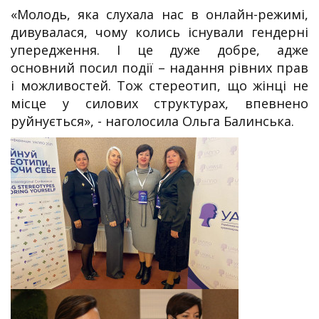
«Молодь, яка слухала нас в онлайн-режимі,
дивувалася, чому колись існували гендерні
упередження. І це дуже добре, адже
основний посил події – надання рівних прав
і можливостей. Тож стереотип, що жінці не
місце у силових структурах, впевнено
руйнується», - наголосила Ольга Балинська.