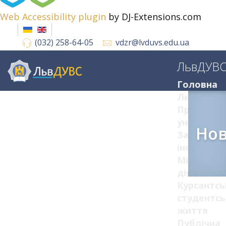
Web Accessibility plugin
by DJ-Extensions.com
(032) 258-64-05
vdzr@lvduvs.edu.ua
ЛьвДУВ
Головна
ЛьвДУВС
Про
університ
Но
Загальна
інформац
Міжнарод
діяльніст
Курсантсь
студентсь
життя
Публічна