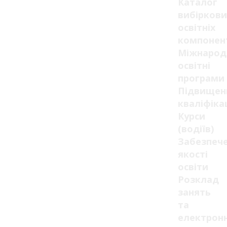
Каталог
вибіркови
освітніх
компонен
Міжнарод
освітні
програми
Підвищен
кваліфікац
Курси
(водіїв)
Забезпеч
якості
освіти
Розклад
занять
та
електрон