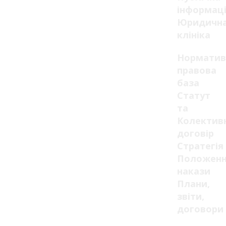
інформац
Юридичн
клініка
Норматив
правова
база
Статут
та
Колектив
договір
Стратегія
Положенн
накази
Плани,
звіти,
договори