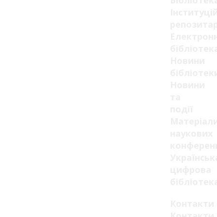
Бібліотек
Інституці
репозитар
Електрон
бібліотек
Новини
бібліотек
Новини
та
події
Матеріал
наукових
конферен
Українськ
цифрова
бібліотек
Контакти
Контакти