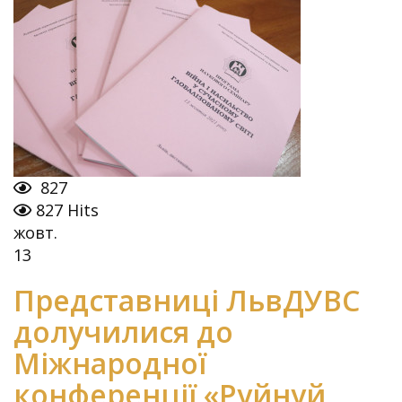
827
827 Hits
жовт.
13
Представниці ЛьвДУВС
долучилися до
Міжнародної
конференції «Руйнуй