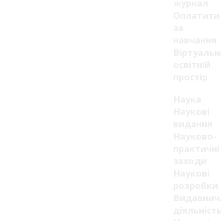
журнал
Оплатити
за
навчання
Віртуаль
освітній
простір
Наука
Наукові
видання
Науково-
практичні
заходи
Наукові
розробки
Видавнич
діяльніст