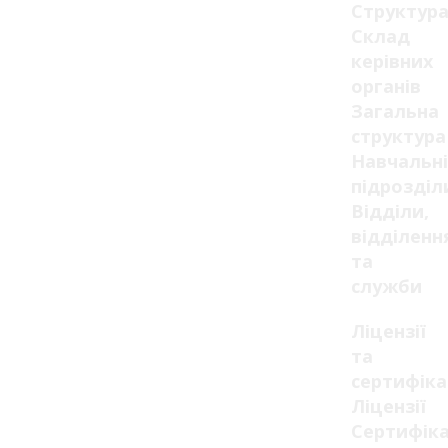
Структур
Склад
керівних
органів
Загальна
структура
Навчальні
підрозділ
Відділи,
відділенн
та
служби
Ліцензії
та
сертифік
Ліцензії
Сертифік