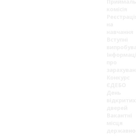
Приймаль
комісія
Реєстраці
на
навчання
Вступні
випробув
Інформац
про
зарахуван
Конкурс
ЄДЕБО
День
відкритих
дверей
Вакантні
місця
державно