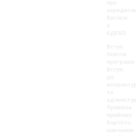
про
акредита
Витяги
з
ЄДЕБО
Вступ
Освітні
програми
Вступ
до
аспіранту
та
ад'юнкту
Правила
прийому
Вартість
навчання