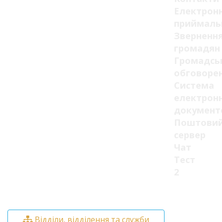
Електрон
приймаль
Зверненн
громадян
Громадсь
обговоре
Система
електрон
документ
Поштови
сервер
Чат
Тест
2
Відділи, відділення та служби