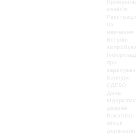
Приймаль
комісія
Реєстраці
на
навчання
Вступні
випробув
Інформац
про
зарахуван
Конкурс
ЄДЕБО
День
відкритих
дверей
Вакантні
місця
державно