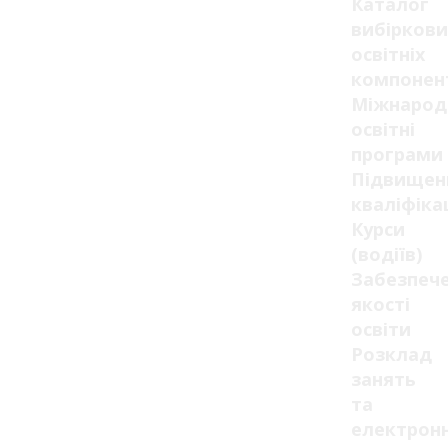
Каталог
вибіркови
освітніх
компонен
Міжнарод
освітні
програми
Підвищен
кваліфікац
Курси
(водіїв)
Забезпеч
якості
освіти
Розклад
занять
та
електрон