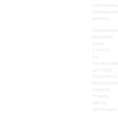
інформац
Юридичн
клініка
Норматив
правова
база
Статут
та
Колектив
договір
Стратегія
Положенн
накази
Плани,
звіти,
договори