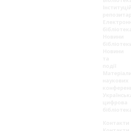
Бібліотек
Інституці
репозитар
Електрон
бібліотек
Новини
бібліотек
Новини
та
події
Матеріал
наукових
конферен
Українськ
цифрова
бібліотек
Контакти
Контакти