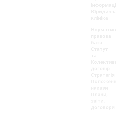
інформац
Юридичн
клініка
Норматив
правова
база
Статут
та
Колектив
договір
Стратегія
Положенн
накази
Плани,
звіти,
договори