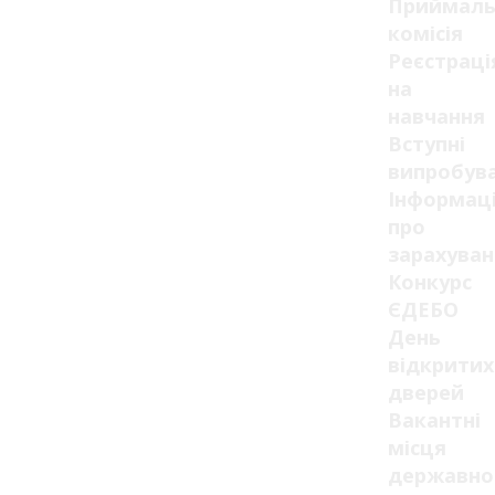
Приймаль
комісія
Реєстраці
на
навчання
Вступні
випробув
Інформац
про
зарахуван
Конкурс
ЄДЕБО
День
відкритих
дверей
Вакантні
місця
державно