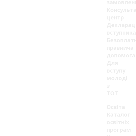
замовлен
Консульт
центр
Декларац
вступника
Безоплат
правнича
допомога
Для
вступу
молоді
з
ТОТ
Освіта
Каталог
освітніх
програм