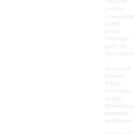
Наукові
школи
Спеціаліз
вчені
ради
Наукова
робота
здобувачі
і
молодих
вчених
Облік
наукових
праць
Міжнарод
наукова
мобільніс