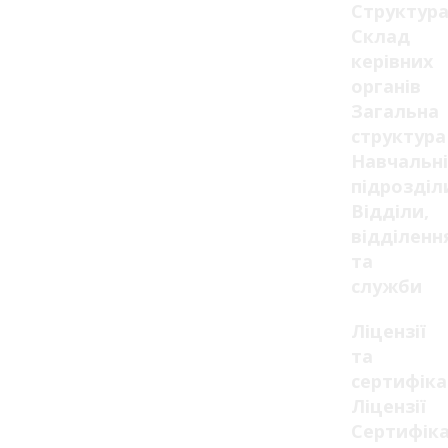
Структур
Склад
керівних
органів
Загальна
структура
Навчальні
підрозділ
Відділи,
відділенн
та
служби
Ліцензії
та
сертифік
Ліцензії
Сертифік