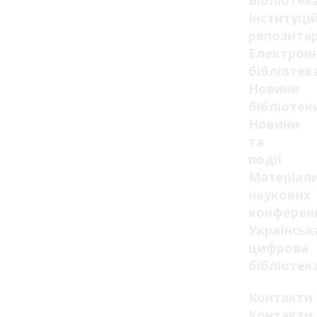
Бібліотек
Інституці
репозитар
Електрон
бібліотек
Новини
бібліотек
Новини
та
події
Матеріал
наукових
конферен
Українськ
цифрова
бібліотек
Контакти
Контакти