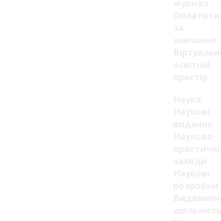
журнал
Оплатити
за
навчання
Віртуаль
освітній
простір
Наука
Наукові
видання
Науково-
практичні
заходи
Наукові
розробки
Видавнич
діяльніст