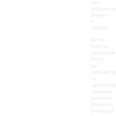
про
акредита
Витяги
з
ЄДЕБО
Вступ
Освітні
програми
Вступ
до
аспіранту
та
ад'юнкту
Правила
прийому
Вартість
навчання