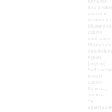
Каталог
вибіркови
освітніх
компонен
Міжнарод
освітні
програми
Підвищен
кваліфікац
Курси
(водіїв)
Забезпеч
якості
освіти
Розклад
занять
та
електрон