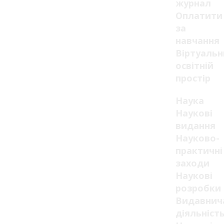
журнал
Оплатити
за
навчання
Віртуаль
освітній
простір
Наука
Наукові
видання
Науково-
практичні
заходи
Наукові
розробки
Видавнич
діяльніст