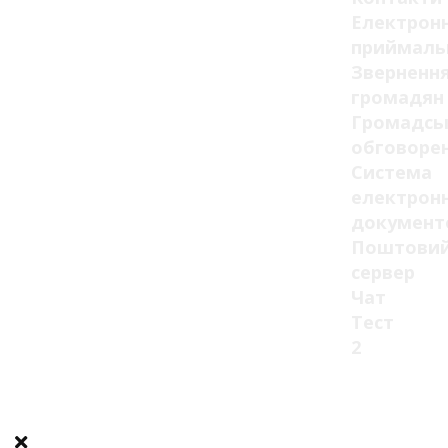
Електрон
приймаль
Зверненн
громадян
Громадсь
обговоре
Система
електрон
документ
Поштови
сервер
Чат
Тест
2