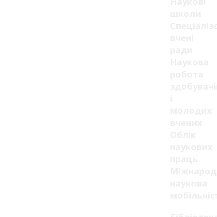
Наукові
школи
Спеціаліз
вчені
ради
Наукова
робота
здобувачі
і
молодих
вчених
Облік
наукових
праць
Міжнарод
наукова
мобільніс