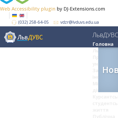
Web Accessibility plugin
by DJ-Extensions.com
(032) 258-64-05
vdzr@lvduvs.edu.ua
ЛьвДУВ
Головна
ЛьвДУВС
Про
університ
Но
Загальна
інформац
Міжнарод
діяльніст
Курсантсь
студентсь
життя
Публічна