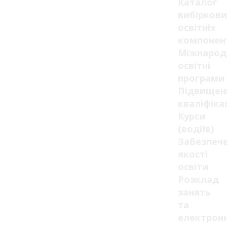
Каталог
вибіркови
освітніх
компонен
Міжнарод
освітні
програми
Підвищен
кваліфікац
Курси
(водіїв)
Забезпеч
якості
освіти
Розклад
занять
та
електрон