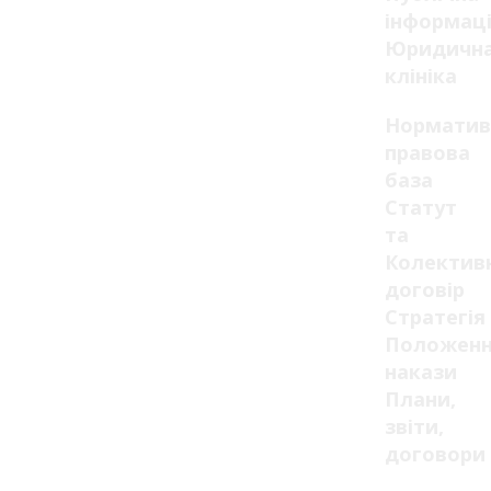
інформац
Юридичн
клініка
Норматив
правова
база
Статут
та
Колектив
договір
Стратегія
Положенн
накази
Плани,
звіти,
договори