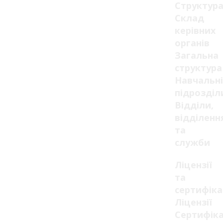
Структур
Склад
керівних
органів
Загальна
структура
Навчальні
підрозділ
Відділи,
відділенн
та
служби
Ліцензії
та
сертифік
Ліцензії
Сертифік