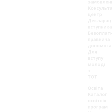
замовлен
Консульт
центр
Декларац
вступника
Безоплат
правнича
допомога
Для
вступу
молоді
з
ТОТ
Освіта
Каталог
освітніх
програм