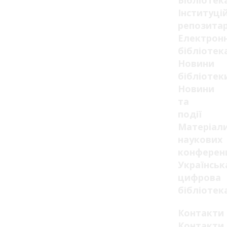
Бібліотек
Інституці
репозитар
Електрон
бібліотек
Новини
бібліотек
Новини
та
події
Матеріал
наукових
конферен
Українськ
цифрова
бібліотек
Контакти
Контакти