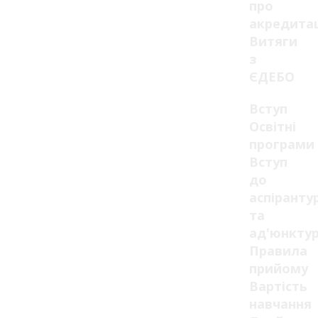
про
акредита
Витяги
з
ЄДЕБО
Вступ
Освітні
програми
Вступ
до
аспіранту
та
ад'юнкту
Правила
прийому
Вартість
навчання