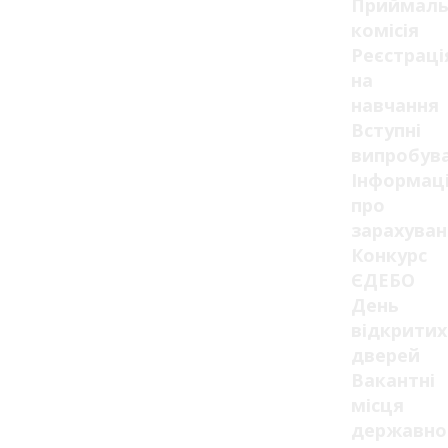
Приймаль
комісія
Реєстраці
на
навчання
Вступні
випробув
Інформац
про
зарахуван
Конкурс
ЄДЕБО
День
відкритих
дверей
Вакантні
місця
державно