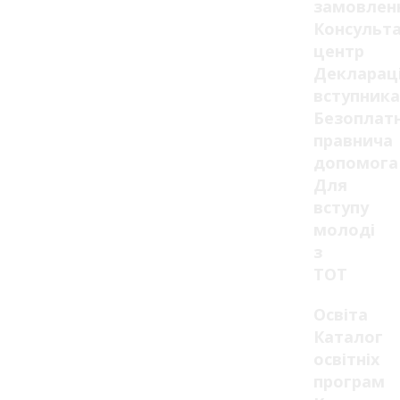
замовлен
Консульт
центр
Декларац
вступника
Безоплат
правнича
допомога
Для
вступу
молоді
з
ТОТ
Освіта
Каталог
освітніх
програм