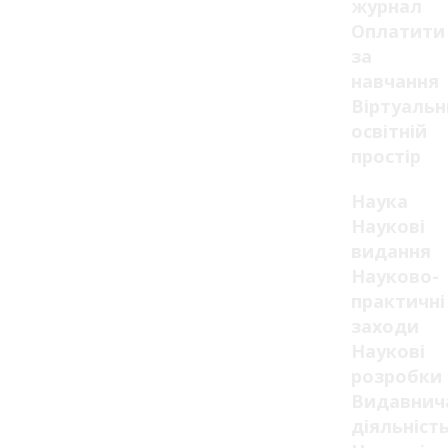
журнал
Оплатити
за
навчання
Віртуаль
освітній
простір
Наука
Наукові
видання
Науково-
практичні
заходи
Наукові
розробки
Видавнич
діяльніст