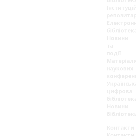
Бібліотек
Інституці
репозитар
Електрон
бібліотек
Новини
та
події
Матеріал
наукових
конферен
Українськ
цифрова
бібліотек
Новини
бібліотек
Контакти
Контакти