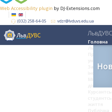
Web Accessibility plugin
by DJ-Extensions.com
(032) 258-64-05
vdzr@lvduvs.edu.ua
ЛьвДУВ
Головна
ЛьвДУВС
Про
університ
Но
Загальна
інформац
Міжнарод
діяльніст
Курсантсь
студентсь
життя
Публічна