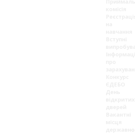
Приймаль
комісія
Реєстраці
на
навчання
Вступні
випробув
Інформац
про
зарахуван
Конкурс
ЄДЕБО
День
відкритих
дверей
Вакантні
місця
державно