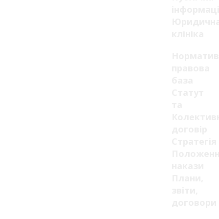
інформац
Юридичн
клініка
Норматив
правова
база
Статут
та
Колектив
договір
Стратегія
Положенн
накази
Плани,
звіти,
договори