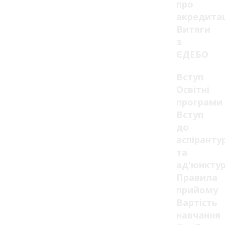
про
акредита
Витяги
з
ЄДЕБО
Вступ
Освітні
програми
Вступ
до
аспіранту
та
ад'юнкту
Правила
прийому
Вартість
навчання