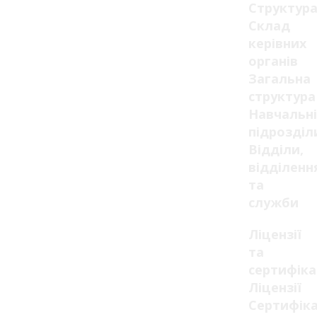
Структур
Склад
керівних
органів
Загальна
структура
Навчальні
підрозділ
Відділи,
відділенн
та
служби
Ліцензії
та
сертифік
Ліцензії
Сертифік