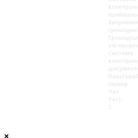
Електрон
приймаль
Зверненн
громадян
Громадсь
обговоре
Система
електрон
документ
Поштови
сервер
Чат
Тест
2