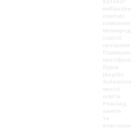
Каталог
вибіркови
освітніх
компонен
Міжнарод
освітні
програми
Підвищен
кваліфікац
Курси
(водіїв)
Забезпеч
якості
освіти
Розклад
занять
та
електрон