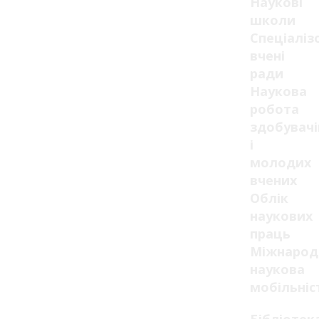
Наукові
школи
Спеціаліз
вчені
ради
Наукова
робота
здобувачі
і
молодих
вчених
Облік
наукових
праць
Міжнарод
наукова
мобільніс