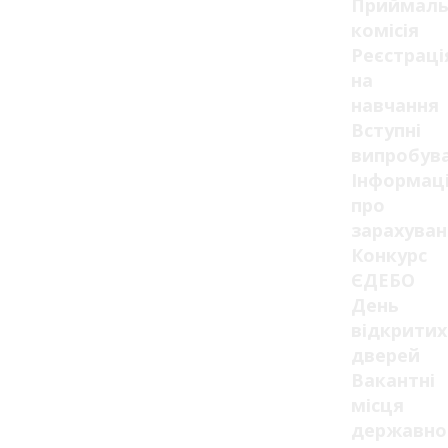
Приймаль
комісія
Реєстраці
на
навчання
Вступні
випробув
Інформац
про
зарахуван
Конкурс
ЄДЕБО
День
відкритих
дверей
Вакантні
місця
державно