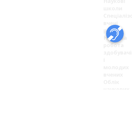
Наукові
школи
Спеціаліз
вчені
ради
Наукова
робота
здобувачі
і
молодих
вчених
Облік
наукових
праць
Міжнарод
наукова
мобільніс