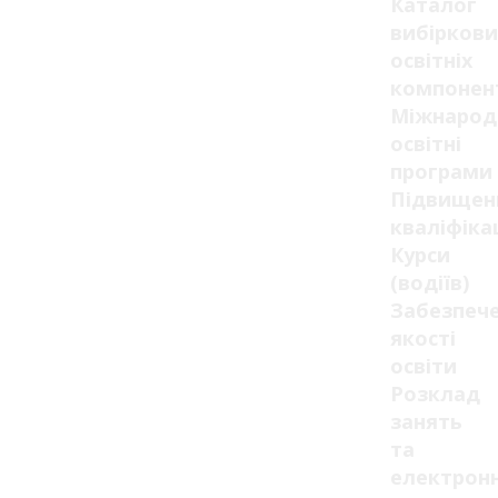
Каталог
вибіркови
освітніх
компонен
Міжнарод
освітні
програми
Підвищен
кваліфікац
Курси
(водіїв)
Забезпеч
якості
освіти
Розклад
занять
та
електрон