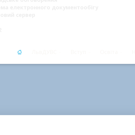
ема електронного документообігу
овий сервер
2
ЛьвДУВС
Вступ
Освіта
Н