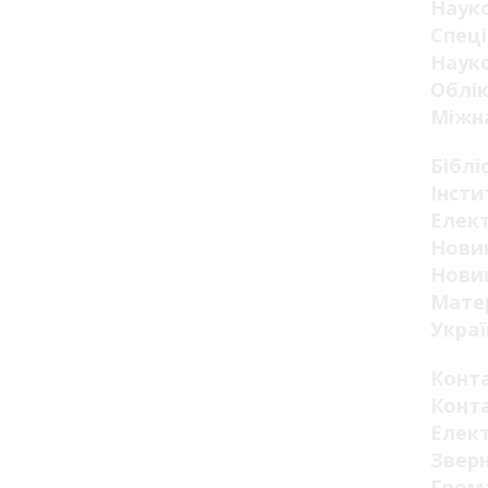
Наук
Спеці
Науко
Облік
Міжна
Біблі
Інсти
Елект
Новин
Новин
Мате
Украї
Конт
Конт
Елек
Звер
Гром