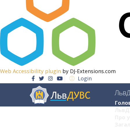
Web Accessibility plugin
by DJ-Extensions.com
Login
Льв
Голо
ЛьвД
Про у
Загал