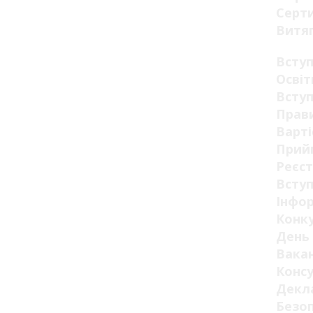
Серт
Витя
Всту
Освіт
Вступ
Прав
Варті
Прий
Реєст
Вступ
Інфор
Конк
День 
Вакан
Конс
Декла
Безо