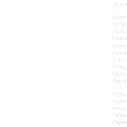
Для в
Освіт
Катал
Катал
Міжна
Підви
Курси
Забез
Розкл
Оплат
Вірту
Наук
Науко
Науко
Науко
Видав