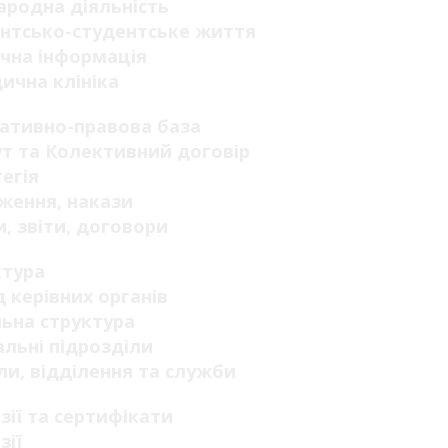
родна діяльність
нтсько-студентське життя
чна інформація
ична клініка
ативно-правова база
т та Колективний договір
егія
ження, накази
, звіти, договори
ктура
 керівних органів
ьна структура
льні підрозділи
ли, відділення та служби
зії та сертифікати
зії