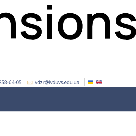
 258-64-05
vdzr@lvduvs.edu.ua