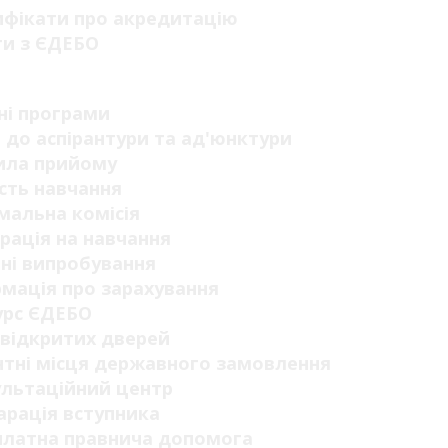
ифікати про акредитацію
ги з ЄДЕБО
п
ні програми
 до аспірантури та ад'юнктури
ила прийому
сть навчання
мальна комісія
рація на навчання
ні випробування
мація про зарахування
урс ЄДЕБО
відкритих дверей
тні місця державного замовлення
ультаційний центр
рація вступника
платна правнича допомога