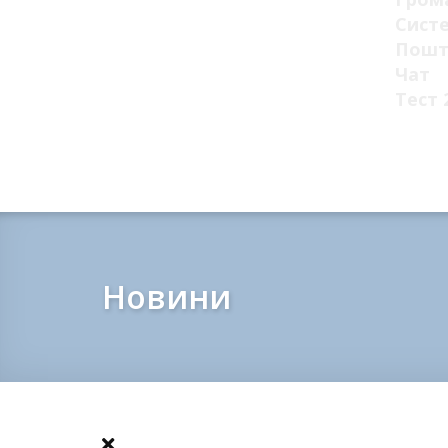
Сист
Пошт
Чат
Тест 
Новини