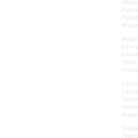
Міжна
Курса
Публі
Юрид
Норм
Стату
Страт
Поло
Плани
Стру
Склад
Загал
Навча
Відді
Ліцен
Ліцен