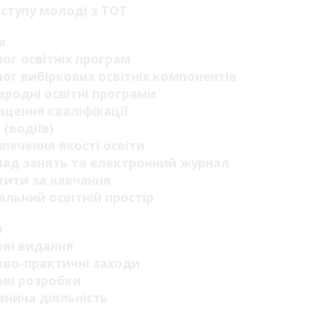
ступу молоді з ТОТ
а
ог освітніх програм
ог вибіркових освітніх компонентів
родні освітні програми
щення кваліфікації
 (водіїв)
печення якості освіти
ад занять та електронний журнал
ити за навчання
альний освітній простір
а
ві видання
во-практичні заходи
ві розробки
нича діяльність