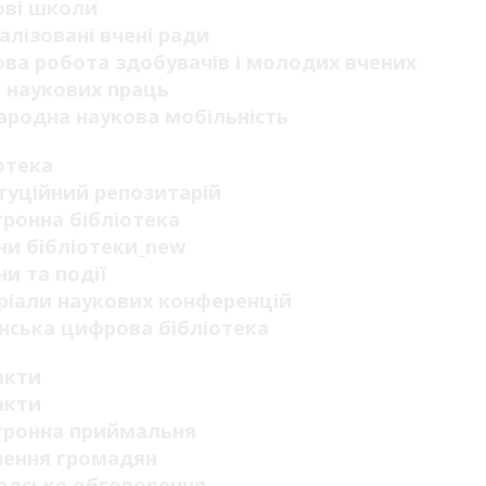
ові школи
алізовані вчені ради
ва робота здобувачів і молодих вчених
 наукових праць
родна наукова мобільність
отека
туційний репозитарій
ронна бібліотека
и бібліотеки_new
и та події
ріали наукових конференцій
нська цифрова бібліотека
акти
акти
тронна приймальня
нення громадян
адське обговорення