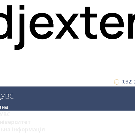
(032)
ДУВС
вна
УВС
ніверситет
ьна інформація