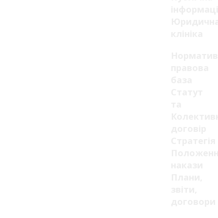
інформац
Юридичн
клініка
Норматив
правова
база
Статут
та
Колектив
договір
Стратегія
Положенн
накази
Плани,
звіти,
договори