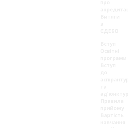
про
акредита
Витяги
з
ЄДЕБО
Вступ
Освітні
програми
Вступ
до
аспіранту
та
ад'юнкту
Правила
прийому
Вартість
навчання