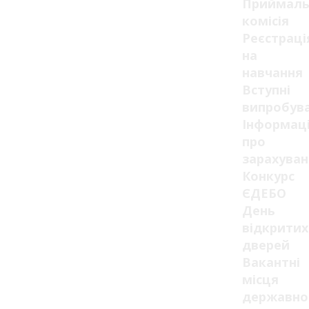
Приймаль
комісія
Реєстраці
на
навчання
Вступні
випробув
Інформац
про
зарахуван
Конкурс
ЄДЕБО
День
відкритих
дверей
Вакантні
місця
державно