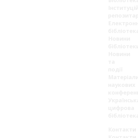
Бібліотек
Інституці
репозитар
Електрон
бібліотек
Новини
бібліотек
Новини
та
події
Матеріал
наукових
конферен
Українськ
цифрова
бібліотек
Контакти
Контакти