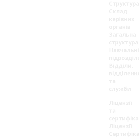
Структур
Склад
керівних
органів
Загальна
структура
Навчальні
підрозділ
Відділи,
відділенн
та
служби
Ліцензії
та
сертифік
Ліцензії
Сертифік