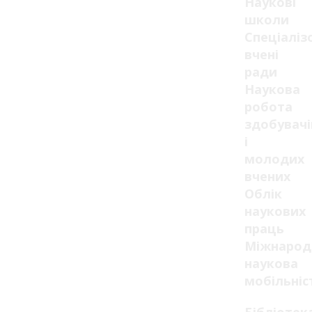
Наукові
школи
Спеціаліз
вчені
ради
Наукова
робота
здобувачі
і
молодих
вчених
Облік
наукових
праць
Міжнарод
наукова
мобільніс