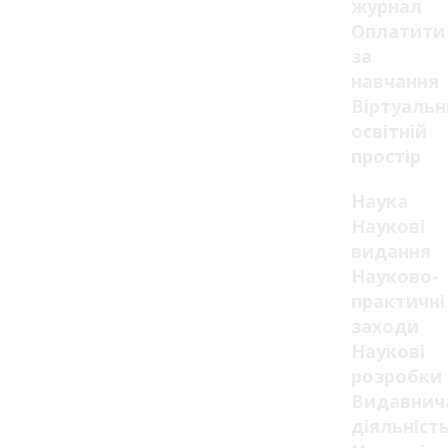
журнал
Оплатити
за
навчання
Віртуаль
освітній
простір
Наука
Наукові
видання
Науково-
практичні
заходи
Наукові
розробки
Видавнич
діяльніст