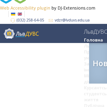
Web Accessibility plugin
by DJ-Extensions.com
(032) 258-64-05
vdzr@lvduvs.edu.ua
ЛьвДУВ
Головна
ЛьвДУВС
Про
університ
Но
Загальна
інформац
Міжнарод
діяльніст
Курсантсь
студентсь
життя
Публічна