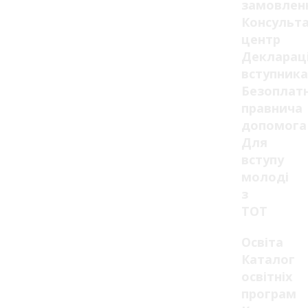
замовлен
Консульт
центр
Декларац
вступника
Безоплат
правнича
допомога
Для
вступу
молоді
з
ТОТ
Освіта
Каталог
освітніх
програм