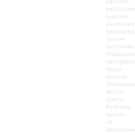
Каталог
вибіркови
освітніх
компонен
Міжнарод
освітні
програми
Підвищен
кваліфікац
Курси
(водіїв)
Забезпеч
якості
освіти
Розклад
занять
та
електрон