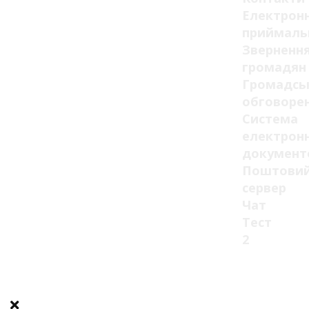
Електрон
приймаль
Зверненн
громадян
Громадсь
обговоре
Система
електрон
документ
Поштови
сервер
Чат
Тест
2