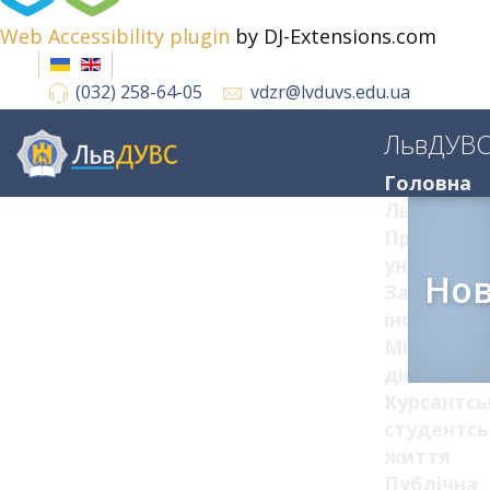
Web Accessibility plugin
by DJ-Extensions.com
(032) 258-64-05
vdzr@lvduvs.edu.ua
ЛьвДУВ
Головна
ЛьвДУВС
Про
університ
Но
Загальна
інформац
Міжнарод
діяльніст
Курсантсь
студентсь
життя
Публічна