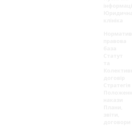
інформац
Юридичн
клініка
Норматив
правова
база
Статут
та
Колектив
договір
Стратегія
Положенн
накази
Плани,
звіти,
договори