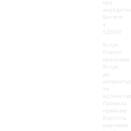
про
акредита
Витяги
з
ЄДЕБО
Вступ
Освітні
програми
Вступ
до
аспіранту
та
ад'юнкту
Правила
прийому
Вартість
навчання