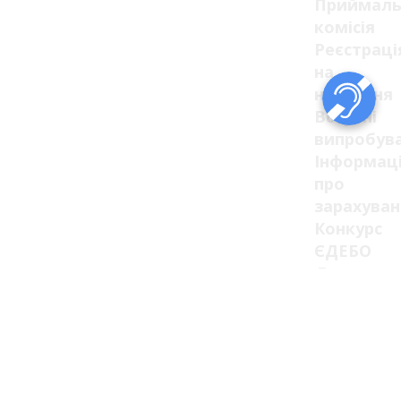
Приймаль
комісія
Реєстраці
на
навчання
Вступні
випробув
Інформац
про
зарахуван
Конкурс
ЄДЕБО
День
відкритих
дверей
Вакантні
місця
державно