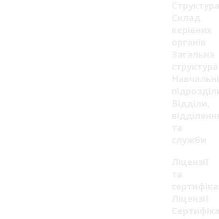
Структур
Склад
керівних
органів
Загальна
структура
Навчальні
підрозділ
Відділи,
відділенн
та
служби
Ліцензії
та
сертифік
Ліцензії
Сертифік