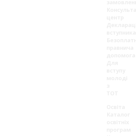
замовлен
Консульт
центр
Декларац
вступника
Безоплат
правнича
допомога
Для
вступу
молоді
з
ТОТ
Освіта
Каталог
освітніх
програм