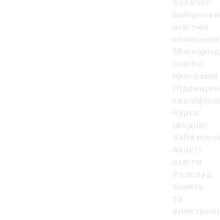
Каталог
вибіркови
освітніх
компонен
Міжнарод
освітні
програми
Підвищен
кваліфікац
Курси
(водіїв)
Забезпеч
якості
освіти
Розклад
занять
та
електрон