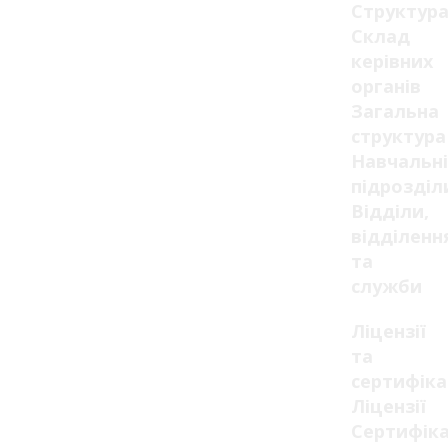
Структур
Склад
керівних
органів
Загальна
структура
Навчальні
підрозділ
Відділи,
відділенн
та
служби
Ліцензії
та
сертифік
Ліцензії
Сертифік