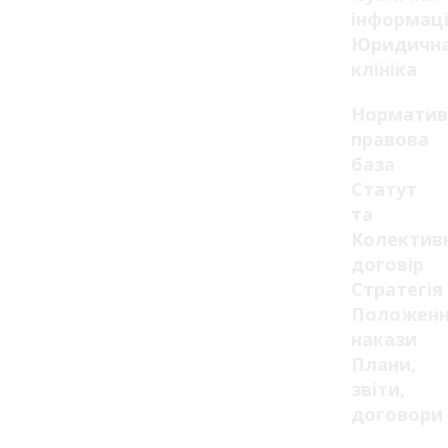
інформац
Юридичн
клініка
Норматив
правова
база
Статут
та
Колектив
договір
Стратегія
Положенн
накази
Плани,
звіти,
договори