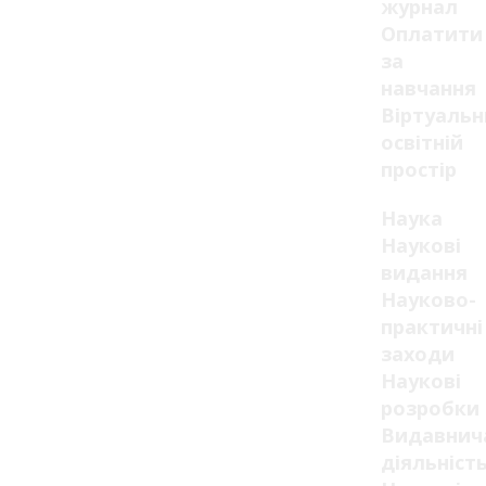
журнал
Оплатити
за
навчання
Віртуаль
освітній
простір
Наука
Наукові
видання
Науково-
практичні
заходи
Наукові
розробки
Видавнич
діяльніст