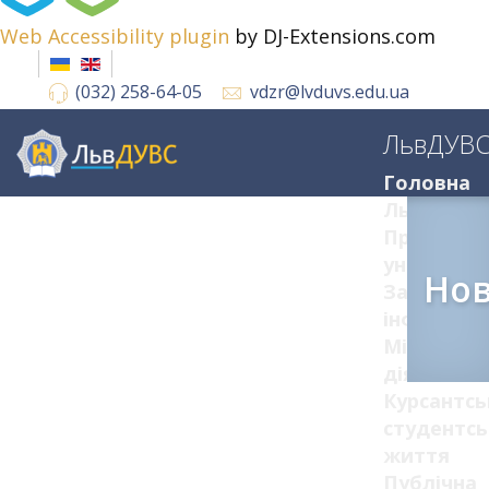
Web Accessibility plugin
by DJ-Extensions.com
(032) 258-64-05
vdzr@lvduvs.edu.ua
ЛьвДУВ
Головна
ЛьвДУВС
Про
університ
Но
Загальна
інформац
Міжнарод
діяльніст
Курсантсь
студентсь
життя
Публічна