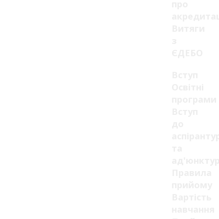
про
акредита
Витяги
з
ЄДЕБО
Вступ
Освітні
програми
Вступ
до
аспіранту
та
ад'юнкту
Правила
прийому
Вартість
навчання