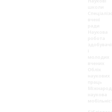
Наукові
школи
Спеціаліз
вчені
ради
Наукова
робота
здобувачі
і
молодих
вчених
Облік
наукових
праць
Міжнарод
наукова
мобільніс