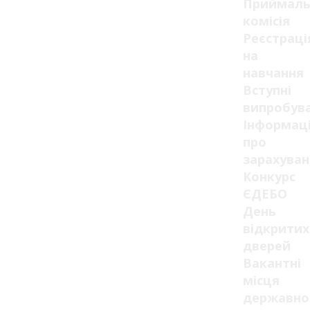
Приймаль
комісія
Реєстраці
на
навчання
Вступні
випробув
Інформац
про
зарахуван
Конкурс
ЄДЕБО
День
відкритих
дверей
Вакантні
місця
державно