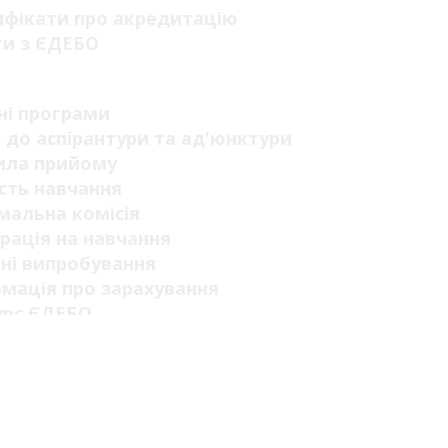
ифікати про акредитацію
ги з ЄДЕБО
п
ні програми
 до аспірантури та ад'юнктури
ила прийому
сть навчання
мальна комісія
рація на навчання
ні випробування
мація про зарахування
урс ЄДЕБО
відкритих дверей
тні місця державного замовлення
ультаційний центр
рація вступника
платна правнича допомога