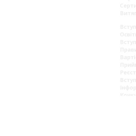
Серт
Витя
Всту
Освіт
Вступ
Прав
Варті
Прий
Реєст
Вступ
Інфор
Конк
День 
Вакан
Конс
Декла
Безо