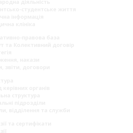
родна діяльність
нтсько-студентське життя
чна інформація
ична клініка
ативно-правова база
т та Колективний договір
егія
ження, накази
, звіти, договори
ктура
 керівних органів
ьна структура
льні підрозділи
ли, відділення та служби
зії та сертифікати
зії