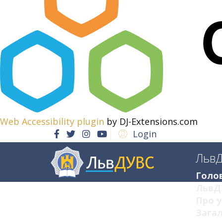
Web Accessibility plugin
by DJ-Extensions.com
Login
Льв
Голо
ЛьвД
Про у
Загал