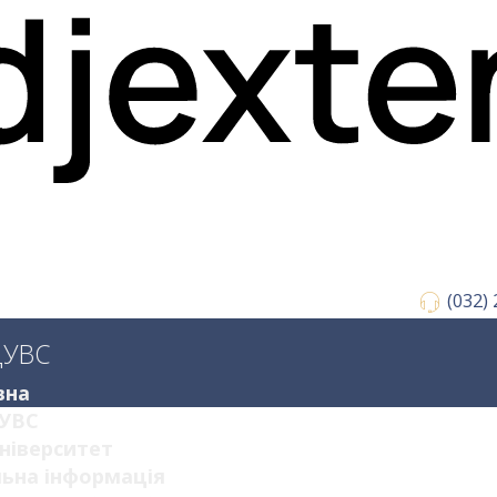
(032)
ДУВС
вна
УВС
ніверситет
ьна інформація