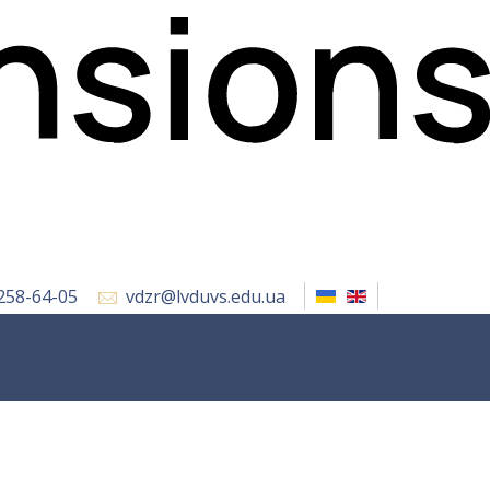
 258-64-05
vdzr@lvduvs.edu.ua