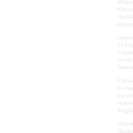
Міжна
Курса
Публі
Юрид
Норм
Стату
Страт
Поло
Плани
Стру
Склад
Загал
Навча
Відді
Ліцен
Ліцен