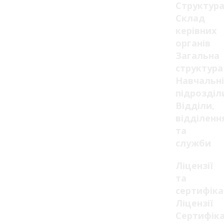
Структур
Склад
керівних
органів
Загальна
структура
Навчальні
підрозділ
Відділи,
відділенн
та
служби
Ліцензії
та
сертифік
Ліцензії
Сертифік