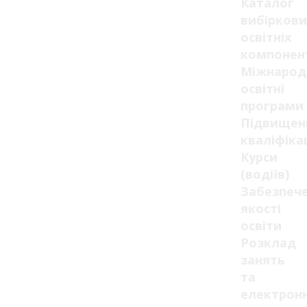
Каталог
вибіркови
освітніх
компонен
Міжнарод
освітні
програми
Підвищен
кваліфікац
Курси
(водіїв)
Забезпеч
якості
освіти
Розклад
занять
та
електрон