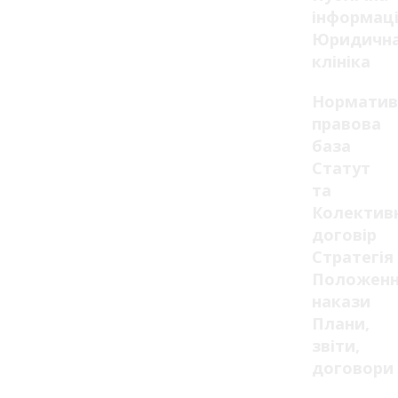
інформац
Юридичн
клініка
Норматив
правова
база
Статут
та
Колектив
договір
Стратегія
Положенн
накази
Плани,
звіти,
договори