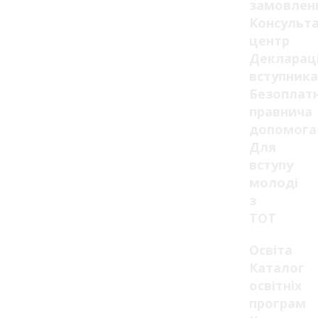
замовлен
Консульт
центр
Декларац
вступника
Безоплат
правнича
допомога
Для
вступу
молоді
з
ТОТ
Освіта
Каталог
освітніх
програм