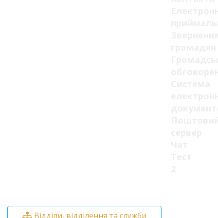
Електрон
приймаль
Зверненн
громадян
Громадсь
обговоре
Система
електрон
документ
Поштови
сервер
Чат
Тест
2
Відділи, відділення та служби