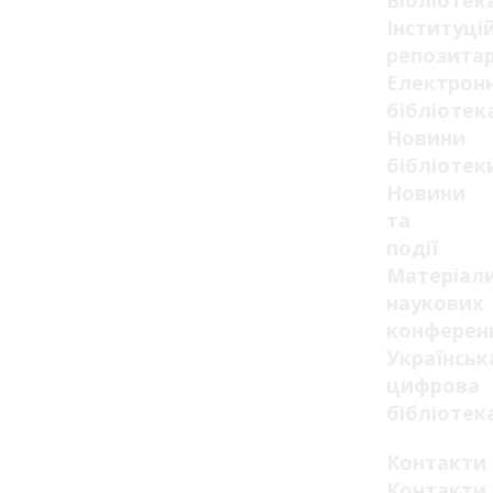
Бібліотек
Інституці
репозитар
Електрон
бібліотек
Новини
бібліотек
Новини
та
події
Матеріал
наукових
конферен
Українськ
цифрова
бібліотек
Контакти
Контакти