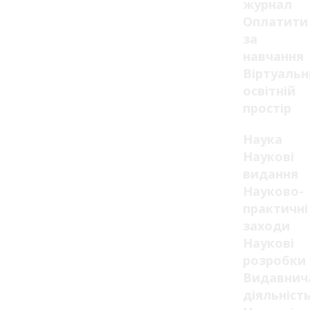
журнал
Оплатити
за
навчання
Віртуаль
освітній
простір
Наука
Наукові
видання
Науково-
практичні
заходи
Наукові
розробки
Видавнич
діяльніст