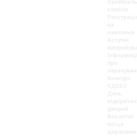
Приймаль
комісія
Реєстраці
на
навчання
Вступні
випробув
Інформац
про
зарахуван
Конкурс
ЄДЕБО
День
відкритих
дверей
Вакантні
місця
державно