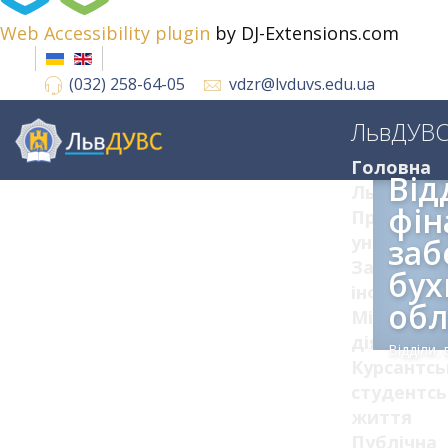
Web Accessibility plugin
by DJ-Extensions.com
(032) 258-64-05
vdzr@lvduvs.edu.ua
ЛьвДУВ
Головна
Від
ЛьвДУВС
фін
Про
університ
заб
Загальна
бух
інформац
обл
Міжнарод
діяльніст
Відділи,
Курсантсь
студентсь
життя
Публічна