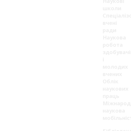
Наукові
школи
Спеціаліз
вчені
ради
Наукова
робота
здобувачі
і
молодих
вчених
Облік
наукових
праць
Міжнарод
наукова
мобільніс