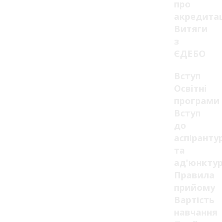
про
акредита
Витяги
з
ЄДЕБО
Вступ
Освітні
програми
Вступ
до
аспіранту
та
ад'юнкту
Правила
прийому
Вартість
навчання