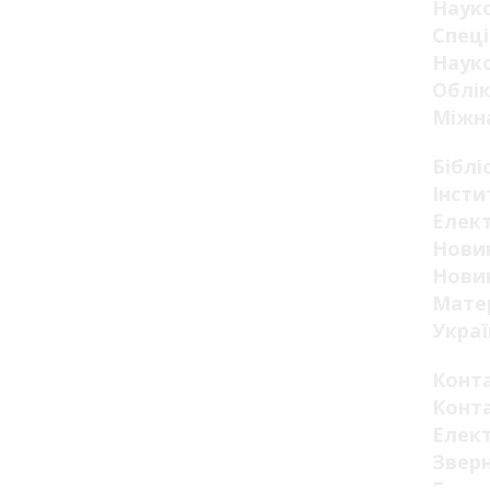
Наук
Спеці
Науко
Облік
Міжна
Біблі
Інсти
Елект
Новин
Новин
Мате
Украї
Конт
Конт
Елек
Звер
Гром