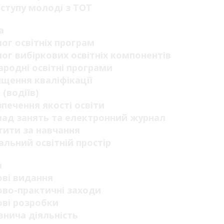
ступу молоді з ТОТ
а
ог освітніх програм
ог вибіркових освітніх компонентів
родні освітні програми
щення кваліфікації
 (водіїв)
печення якості освіти
ад занять та електронний журнал
ити за навчання
альний освітній простір
а
ві видання
во-практичні заходи
ві розробки
нича діяльність