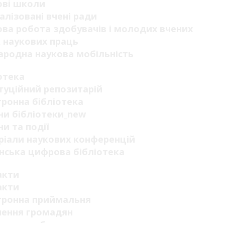
ові школи
алізовані вчені ради
ва робота здобувачів і молодих вчених
 наукових праць
родна наукова мобільність
отека
туційний репозитарій
ронна бібліотека
и бібліотеки_new
и та події
ріали наукових конференцій
нська цифрова бібліотека
акти
акти
тронна приймальня
нення громадян
адське обговорення