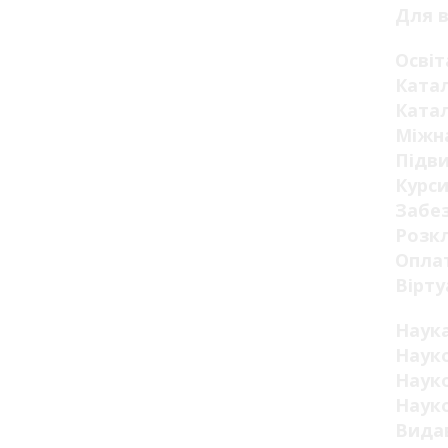
Для в
Освіт
Катал
Катал
Міжна
Підви
Курси
Забез
Розкл
Оплат
Вірту
Наук
Науко
Науко
Науко
Видав