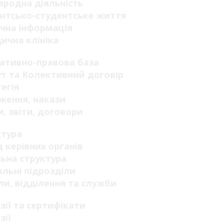
родна діяльність
нтсько-студентське життя
чна інформація
ична клініка
ативно-правова база
т та Колективний договір
егія
ження, накази
, звіти, договори
ктура
 керівних органів
ьна структура
льні підрозділи
ли, відділення та служби
зії та сертифікати
зії