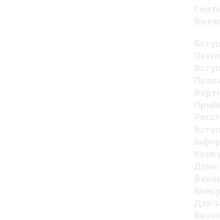
Серт
Витя
Всту
Освіт
Вступ
Прав
Варті
Прий
Реєст
Вступ
Інфор
Конк
День 
Вакан
Конс
Декла
Безо