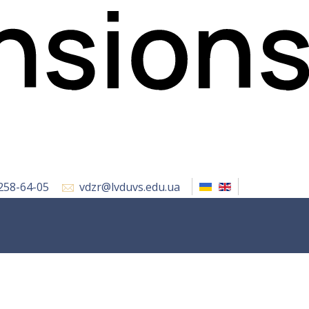
 258-64-05
vdzr@lvduvs.edu.ua