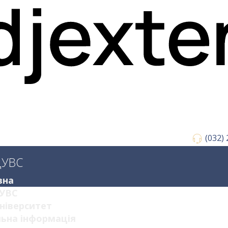
(032)
ДУВС
вна
УВС
ніверситет
ьна інформація