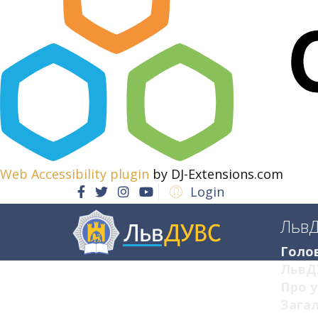
Web Accessibility plugin
by DJ-Extensions.com
Login
Льв
Голо
ЛьвД
Про у
Загал