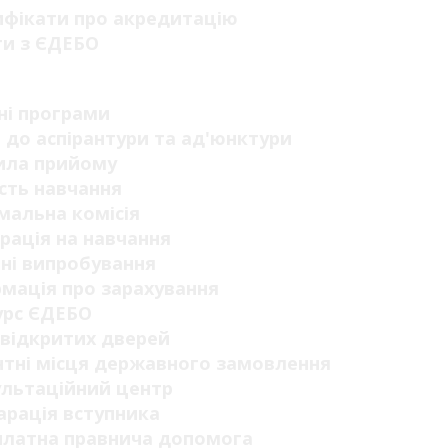
ифікати про акредитацію
ги з ЄДЕБО
п
ні програми
 до аспірантури та ад'юнктури
ила прийому
сть навчання
мальна комісія
рація на навчання
ні випробування
мація про зарахування
урс ЄДЕБО
відкритих дверей
тні місця державного замовлення
ультаційний центр
рація вступника
платна правнича допомога