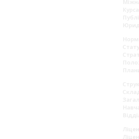
Міжна
Курса
Публі
Юрид
Норм
Стату
Страт
Поло
Плани
Стру
Склад
Загал
Навча
Відді
Ліцен
Ліцен