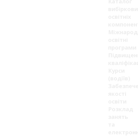
Каталог
вибіркови
освітніх
компонен
Міжнарод
освітні
програми
Підвищен
кваліфікац
Курси
(водіїв)
Забезпеч
якості
освіти
Розклад
занять
та
електрон