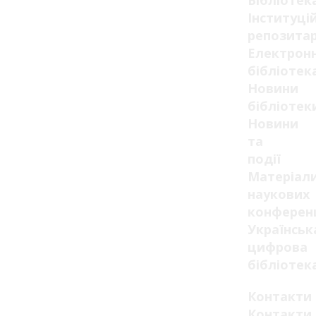
Бібліотек
Інституці
репозитар
Електрон
бібліотек
Новини
бібліотек
Новини
та
події
Матеріал
наукових
конферен
Українськ
цифрова
бібліотек
Контакти
Контакти