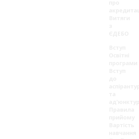
про
акредита
Витяги
з
ЄДЕБО
Вступ
Освітні
програми
Вступ
до
аспіранту
та
ад'юнкту
Правила
прийому
Вартість
навчання