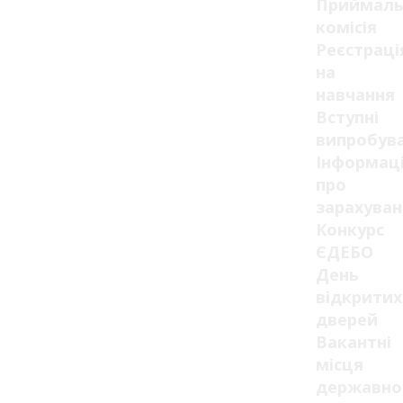
Приймаль
комісія
Реєстраці
на
навчання
Вступні
випробув
Інформац
про
зарахуван
Конкурс
ЄДЕБО
День
відкритих
дверей
Вакантні
місця
державно