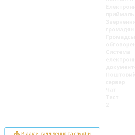
Електрон
приймаль
Зверненн
громадян
Громадсь
обговоре
Система
електрон
документ
Поштови
сервер
Чат
Тест
2
Відділи, відділення та служби