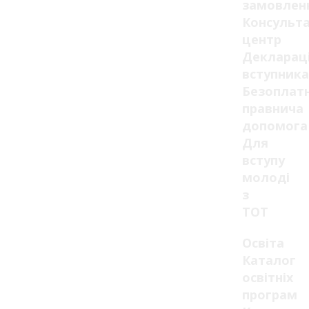
замовлен
Консульт
центр
Декларац
вступника
Безоплат
правнича
допомога
Для
вступу
молоді
з
ТОТ
Освіта
Каталог
освітніх
програм