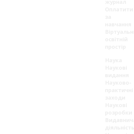
журнал
Оплатити
за
навчання
Віртуаль
освітній
простір
Наука
Наукові
видання
Науково-
практичні
заходи
Наукові
розробки
Видавнич
діяльніст