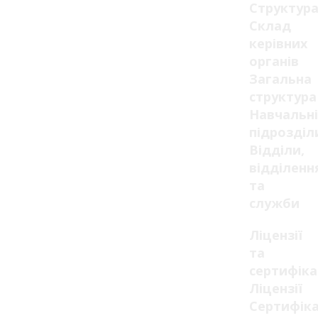
Структур
Склад
керівних
органів
Загальна
структура
Навчальні
підрозділ
Відділи,
відділенн
та
служби
Ліцензії
та
сертифік
Ліцензії
Сертифік