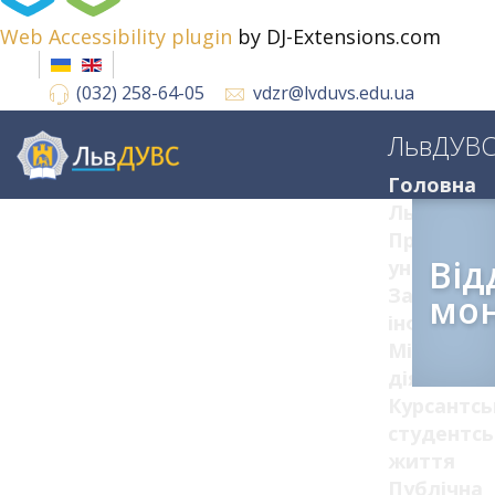
Web Accessibility plugin
by DJ-Extensions.com
(032) 258-64-05
vdzr@lvduvs.edu.ua
ЛьвДУВ
Головна
ЛьвДУВС
Про
Від
університ
Загальна
мон
інформац
Міжнарод
діяльніст
Курсантсь
студентсь
життя
Публічна