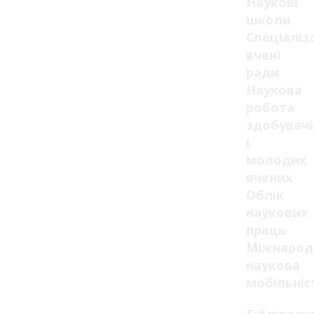
Наукові
школи
Спеціаліз
вчені
ради
Наукова
робота
здобувачі
і
молодих
вчених
Облік
наукових
праць
Міжнарод
наукова
мобільніс