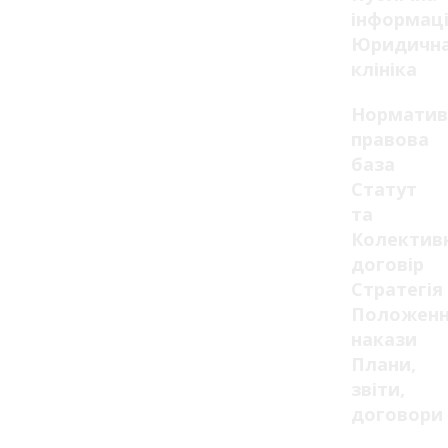
інформац
Юридичн
клініка
Норматив
правова
база
Статут
та
Колектив
договір
Стратегія
Положенн
накази
Плани,
звіти,
договори