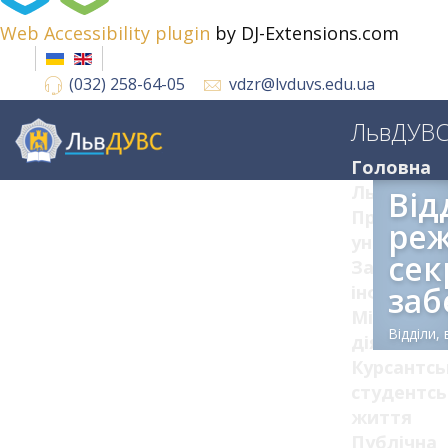
Web Accessibility plugin
by DJ-Extensions.com
(032) 258-64-05
vdzr@lvduvs.edu.ua
ЛьвДУВ
Головна
ЛьвДУВС
Від
Про
ре
університ
сек
Загальна
заб
інформац
Міжнарод
Відділи,
діяльніст
Курсантсь
студентсь
життя
Публічна