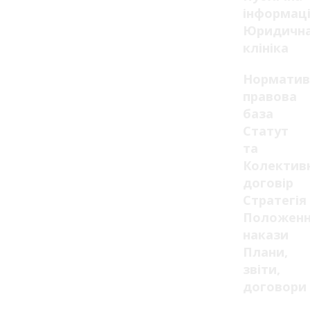
інформац
Юридичн
клініка
Норматив
правова
база
Статут
та
Колектив
договір
Стратегія
Положенн
накази
Плани,
звіти,
договори