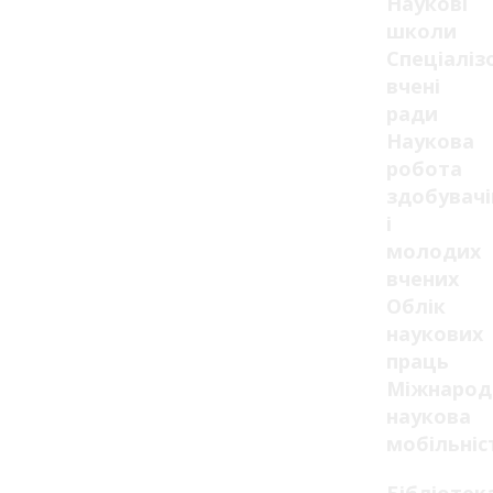
Наукові
школи
Спеціаліз
вчені
ради
Наукова
робота
здобувачі
і
молодих
вчених
Облік
наукових
праць
Міжнарод
наукова
мобільніс