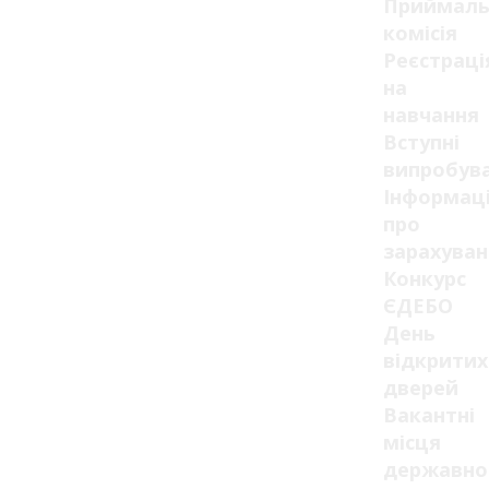
Приймаль
комісія
Реєстраці
на
навчання
Вступні
випробув
Інформац
про
зарахуван
Конкурс
ЄДЕБО
День
відкритих
дверей
Вакантні
місця
державно