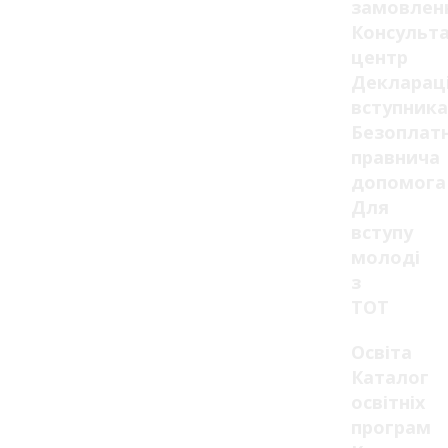
замовлен
Консульт
центр
Декларац
вступника
Безоплат
правнича
допомога
Для
вступу
молоді
з
ТОТ
Освіта
Каталог
освітніх
програм