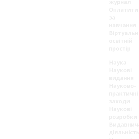
журнал
Оплатити
за
навчання
Віртуаль
освітній
простір
Наука
Наукові
видання
Науково-
практичні
заходи
Наукові
розробки
Видавнич
діяльніст