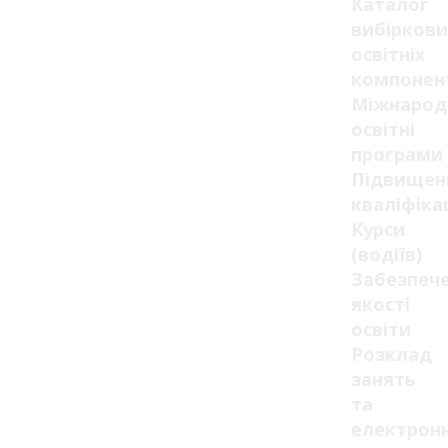
Каталог
вибіркови
освітніх
компонен
Міжнарод
освітні
програми
Підвищен
кваліфікац
Курси
(водіїв)
Забезпеч
якості
освіти
Розклад
занять
та
електрон