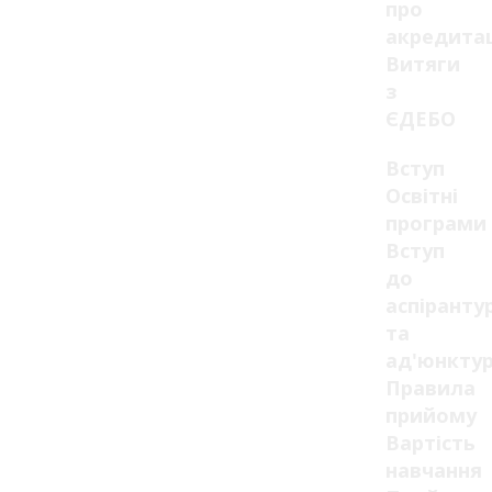
про
акредита
Витяги
з
ЄДЕБО
Вступ
Освітні
програми
Вступ
до
аспіранту
та
ад'юнкту
Правила
прийому
Вартість
навчання