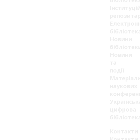
Бібліотек
Інституці
репозитар
Електрон
бібліотек
Новини
бібліотек
Новини
та
події
Матеріал
наукових
конферен
Українськ
цифрова
бібліотек
Контакти
Контакти