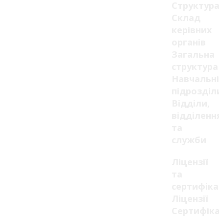
Структур
Склад
керівних
органів
Загальна
структура
Навчальні
підрозділ
Відділи,
відділенн
та
служби
Ліцензії
та
сертифік
Ліцензії
Сертифік