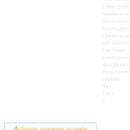
Електрон
приймаль
Зверненн
громадян
Громадсь
обговоре
Система
електрон
документ
Поштови
сервер
Чат
Тест
2
Відділи, відділення та служби