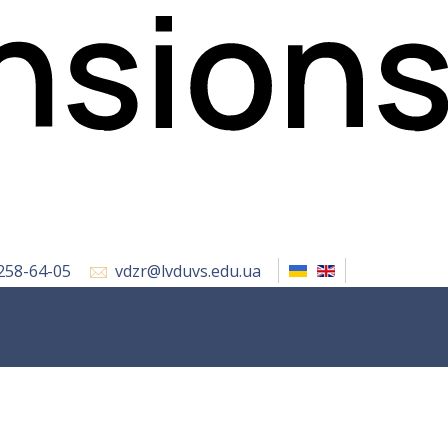
 258-64-05
vdzr@lvduvs.edu.ua