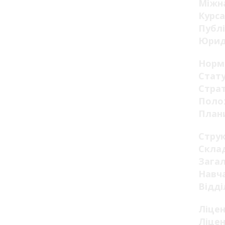
Міжна
Курса
Публі
Юрид
Норм
Стату
Страт
Поло
Плани
Стру
Склад
Загал
Навча
Відді
Ліцен
Ліцен