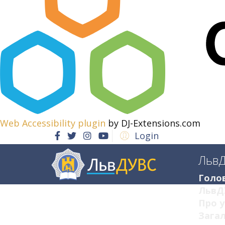
Web Accessibility plugin
by DJ-Extensions.com
Login
Льв
Голо
ЛьвД
Про у
Загал