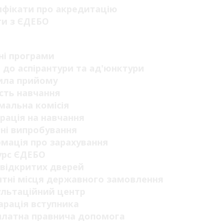
ифікати про акредитацію
ги з ЄДЕБО
п
ні програми
 до аспірантури та ад'юнктури
ила прийому
сть навчання
мальна комісія
рація на навчання
ні випробування
мація про зарахування
урс ЄДЕБО
відкритих дверей
тні місця державного замовлення
ультаційний центр
рація вступника
платна правнича допомога