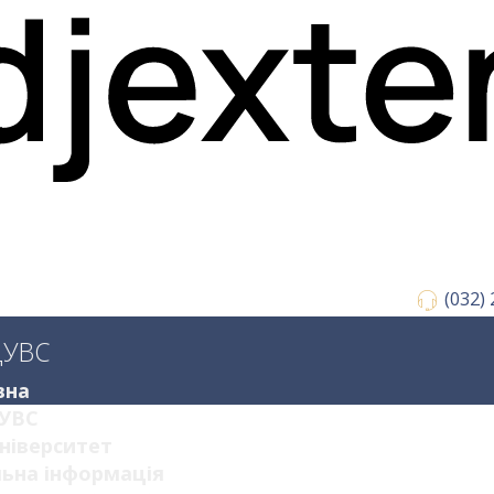
(032)
ДУВС
вна
УВС
ніверситет
ьна інформація