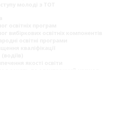
ступу молоді з ТОТ
а
ог освітніх програм
ог вибіркових освітніх компонентів
родні освітні програми
щення кваліфікації
 (водіїв)
печення якості освіти
ад занять та електронний журнал
ити за навчання
альний освітній простір
а
ві видання
во-практичні заходи
ві розробки
нича діяльність