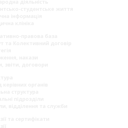
родна діяльність
нтсько-студентське життя
чна інформація
ична клініка
ативно-правова база
т та Колективний договір
егія
ження, накази
, звіти, договори
ктура
 керівних органів
ьна структура
льні підрозділи
ли, відділення та служби
зії та сертифікати
зії