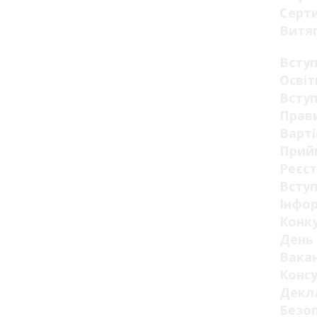
Серт
Витя
Всту
Освіт
Вступ
Прав
Варті
Прий
Реєст
Вступ
Інфор
Конк
День 
Вакан
Конс
Декла
Безо