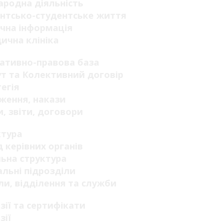
родна діяльність
нтсько-студентське життя
чна інформація
ична клініка
ативно-правова база
т та Колективний договір
егія
ження, накази
, звіти, договори
ктура
 керівних органів
ьна структура
льні підрозділи
ли, відділення та служби
зії та сертифікати
зії