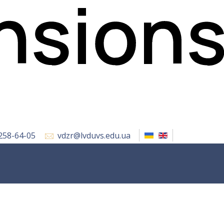
 258-64-05
vdzr@lvduvs.edu.ua