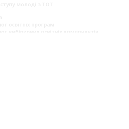
ступу молоді з ТОТ
а
ог освітніх програм
ог вибіркових освітніх компонентів
родні освітні програми
щення кваліфікації
 (водіїв)
печення якості освіти
ад занять та електронний журнал
ити за навчання
альний освітній простір
а
ві видання
во-практичні заходи
ві розробки
нича діяльність