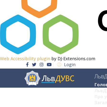
Web Accessibility plugin
by DJ-Extensions.com
Login
Льв
Голо
ЛьвД
Про у
Загал