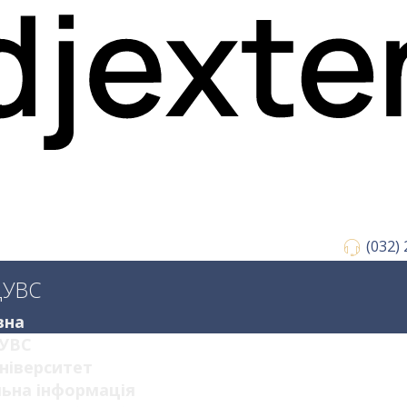
(032)
ДУВС
вна
УВС
ніверситет
ьна інформація