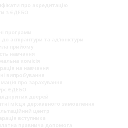
ифікати про акредитацію
ги з ЄДЕБО
п
ні програми
 до аспірантури та ад'юнктури
ила прийому
сть навчання
мальна комісія
рація на навчання
ні випробування
мація про зарахування
урс ЄДЕБО
відкритих дверей
тні місця державного замовлення
ультаційний центр
рація вступника
платна правнича допомога