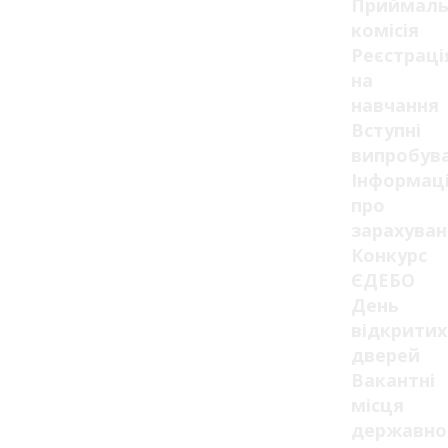
Приймаль
комісія
Реєстраці
на
навчання
Вступні
випробув
Інформац
про
зарахуван
Конкурс
ЄДЕБО
День
відкритих
дверей
Вакантні
місця
державно