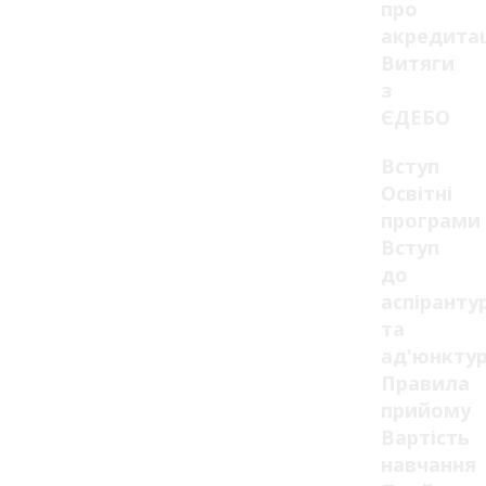
про
акредита
Витяги
з
ЄДЕБО
Вступ
Освітні
програми
Вступ
до
аспіранту
та
ад'юнкту
Правила
прийому
Вартість
навчання