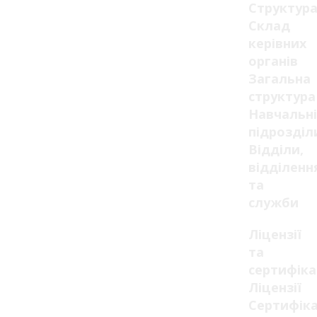
Структур
Склад
керівних
органів
Загальна
структура
Навчальні
підрозділ
Відділи,
відділенн
та
служби
Ліцензії
та
сертифік
Ліцензії
Сертифік