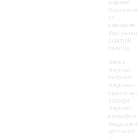
журнал
Оплатити
за
навчання
Віртуаль
освітній
простір
Наука
Наукові
видання
Науково-
практичні
заходи
Наукові
розробки
Видавнич
діяльніст