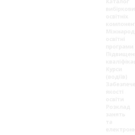
Каталог
вибіркови
освітніх
компонен
Міжнарод
освітні
програми
Підвищен
кваліфікац
Курси
(водіїв)
Забезпеч
якості
освіти
Розклад
занять
та
електрон