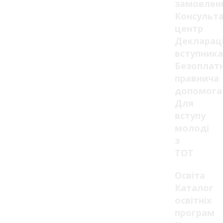
замовлен
Консульт
центр
Декларац
вступника
Безоплат
правнича
допомога
Для
вступу
молоді
з
ТОТ
Освіта
Каталог
освітніх
програм