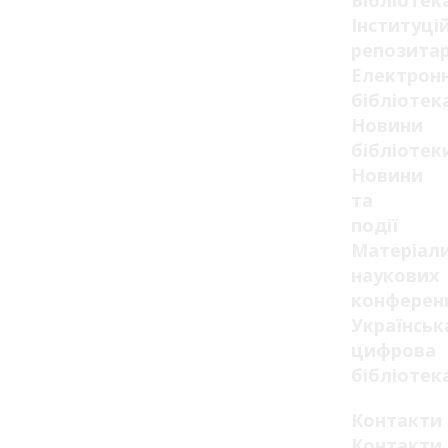
Бібліотек
Інституці
репозитар
Електрон
бібліотек
Новини
бібліотек
Новини
та
події
Матеріал
наукових
конферен
Українськ
цифрова
бібліотек
Контакти
Контакти