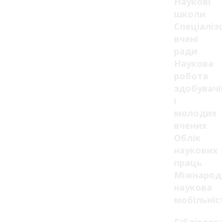
Наукові
школи
Спеціаліз
вчені
ради
Наукова
робота
здобувачі
і
молодих
вчених
Облік
наукових
праць
Міжнарод
наукова
мобільніс