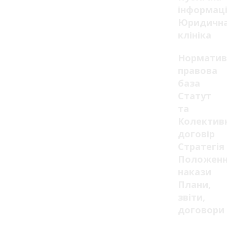
інформац
Юридичн
клініка
Норматив
правова
база
Статут
та
Колектив
договір
Стратегія
Положенн
накази
Плани,
звіти,
договори