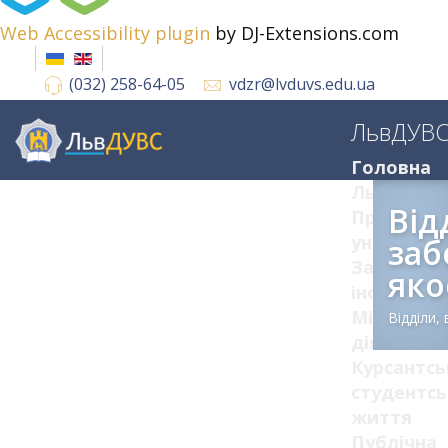
Web Accessibility plugin
by DJ-Extensions.com
(032) 258-64-05
vdzr@lvduvs.edu.ua
ЛьвДУВ
Головна
ЛьвДУВС
Від
Про
університ
заб
Загальна
яко
інформац
Міжнарод
Відділи,
діяльніст
Курсантсь
студентсь
життя
Публічна