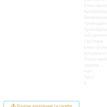
Електрон
приймаль
Зверненн
громадян
Громадсь
обговоре
Система
електрон
документ
Поштови
сервер
Чат
Тест
2
Відділи, відділення та служби