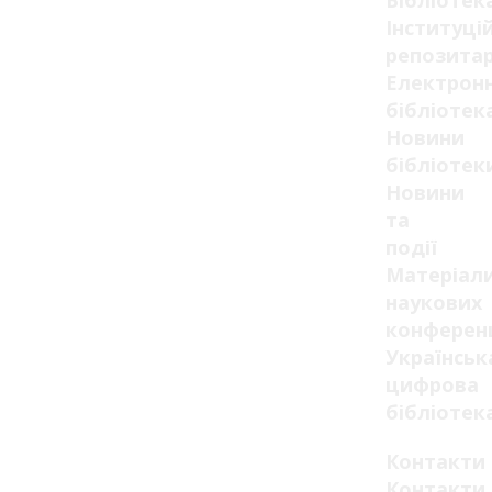
Бібліотек
Інституці
репозитар
Електрон
бібліотек
Новини
бібліотек
Новини
та
події
Матеріал
наукових
конферен
Українськ
цифрова
бібліотек
Контакти
Контакти