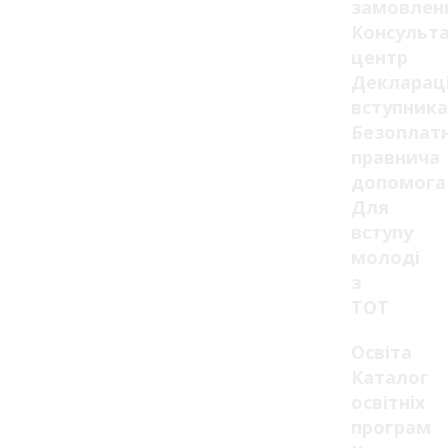
замовлен
Консульт
центр
Декларац
вступника
Безоплат
правнича
допомога
Для
вступу
молоді
з
ТОТ
Освіта
Каталог
освітніх
програм