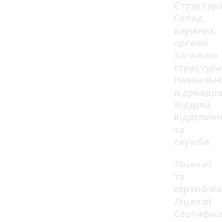
Структур
Склад
керівних
органів
Загальна
структура
Навчальні
підрозділ
Відділи,
відділенн
та
служби
Ліцензії
та
сертифік
Ліцензії
Сертифік