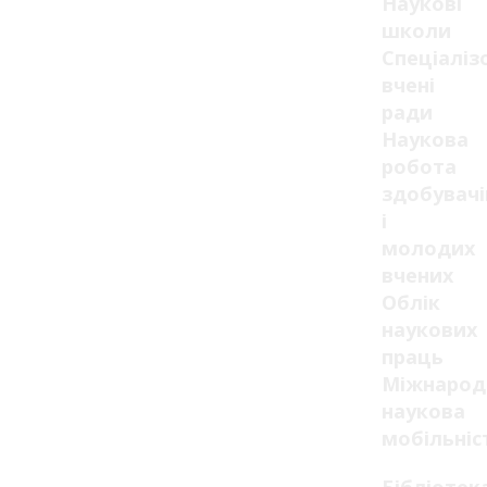
Наукові
школи
Спеціаліз
вчені
ради
Наукова
робота
здобувачі
і
молодих
вчених
Облік
наукових
праць
Міжнарод
наукова
мобільніс