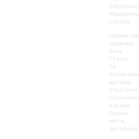
інформац
Юридичн
клініка
Норматив
правова
база
Статут
та
Колектив
договір
Стратегія
Положенн
накази
Плани,
звіти,
договори