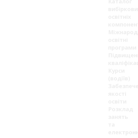
Каталог
вибіркови
освітніх
компонен
Міжнарод
освітні
програми
Підвищен
кваліфікац
Курси
(водіїв)
Забезпеч
якості
освіти
Розклад
занять
та
електрон