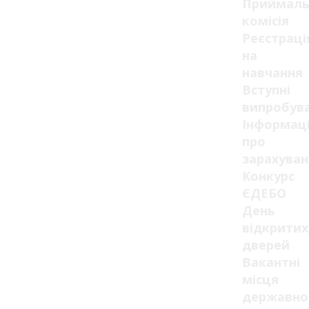
Приймаль
комісія
Реєстраці
на
навчання
Вступні
випробув
Інформац
про
зарахуван
Конкурс
ЄДЕБО
День
відкритих
дверей
Вакантні
місця
державно