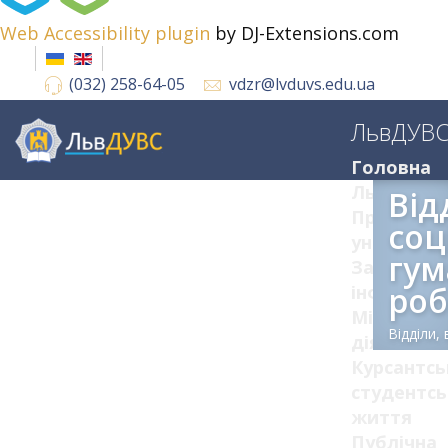
Web Accessibility plugin
by DJ-Extensions.com
(032) 258-64-05
vdzr@lvduvs.edu.ua
ЛьвДУВ
Головна
ЛьвДУВС
Від
Про
соц
університ
гум
Загальна
роб
інформац
Міжнарод
Відділи,
діяльніст
Курсантсь
студентсь
життя
Публічна