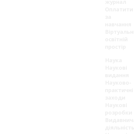
журнал
Оплатити
за
навчання
Віртуаль
освітній
простір
Наука
Наукові
видання
Науково-
практичні
заходи
Наукові
розробки
Видавнич
діяльніст