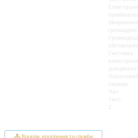
Електрон
приймаль
Зверненн
громадян
Громадсь
обговоре
Система
електрон
документ
Поштови
сервер
Чат
Тест
2
Відділи, відділення та служби