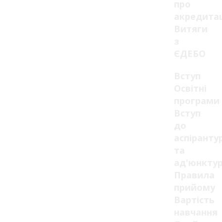
про
акредита
Витяги
з
ЄДЕБО
Вступ
Освітні
програми
Вступ
до
аспіранту
та
ад'юнкту
Правила
прийому
Вартість
навчання