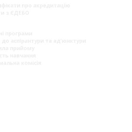
ифікати про акредитацію
ги з ЄДЕБО
п
ні програми
 до аспірантури та ад'юнктури
ила прийому
сть навчання
мальна комісія
рація на навчання
ні випробування
мація про зарахування
урс ЄДЕБО
відкритих дверей
тні місця державного замовлення
ультаційний центр
рація вступника
платна правнича допомога