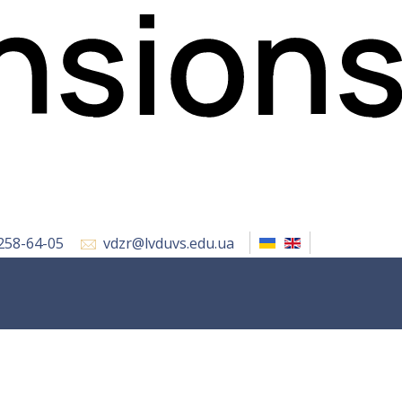
 258-64-05
vdzr@lvduvs.edu.ua