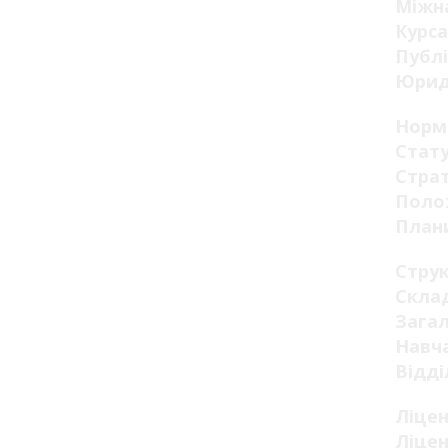
Міжна
Курса
Публі
Юрид
Норм
Стату
Страт
Поло
Плани
Стру
Склад
Загал
Навча
Відді
Ліцен
Ліцен