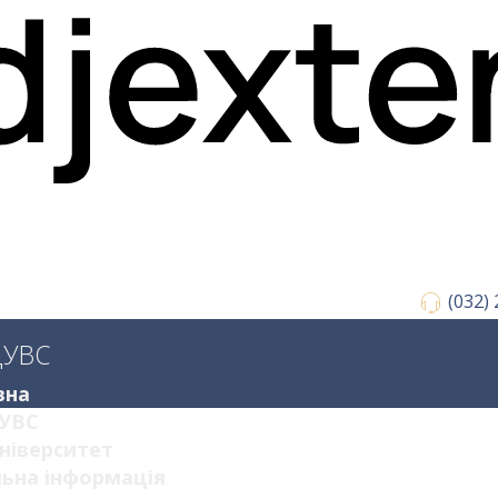
(032)
ДУВС
вна
УВС
ніверситет
ьна інформація