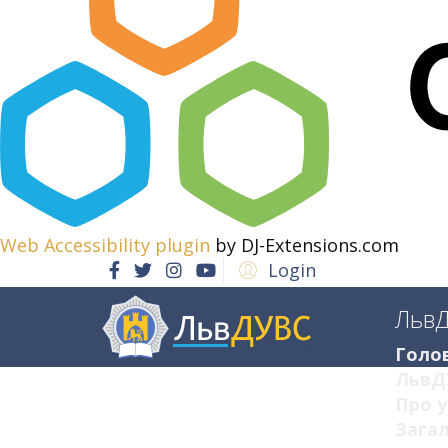
Web Accessibility plugin
by DJ-Extensions.com
Login
Льв
Голо
ЛьвД
Про у
Загал