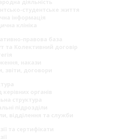
родна діяльність
нтсько-студентське життя
чна інформація
ична клініка
ативно-правова база
т та Колективний договір
егія
ження, накази
, звіти, договори
ктура
 керівних органів
ьна структура
льні підрозділи
ли, відділення та служби
зії та сертифікати
зії