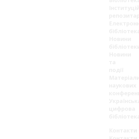
Бібліотек
Інституці
репозитар
Електрон
бібліотек
Новини
бібліотек
Новини
та
події
Матеріал
наукових
конферен
Українськ
цифрова
бібліотек
Контакти
Контакти