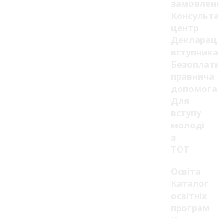
замовлен
Консульт
центр
Декларац
вступника
Безоплат
правнича
допомога
Для
вступу
молоді
з
ТОТ
Освіта
Каталог
освітніх
програм