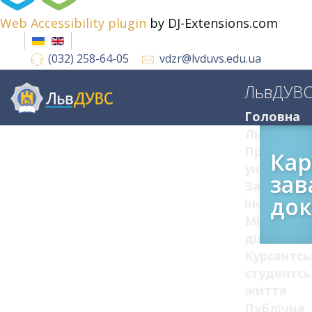
Web Accessibility plugin
by DJ-Extensions.com
(032) 258-64-05
vdzr@lvduvs.edu.ua
ЛьвДУВ
Головна
ЛьвДУВС
Про
Кар
університ
зав
Загальна
док
інформац
Міжнарод
діяльніст
Курсантсь
студентсь
життя
Публічна