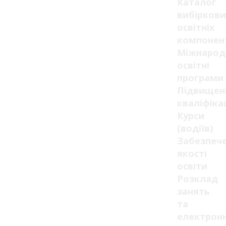
Каталог
вибіркови
освітніх
компонен
Міжнарод
освітні
програми
Підвищен
кваліфікац
Курси
(водіїв)
Забезпеч
якості
освіти
Розклад
занять
та
електрон