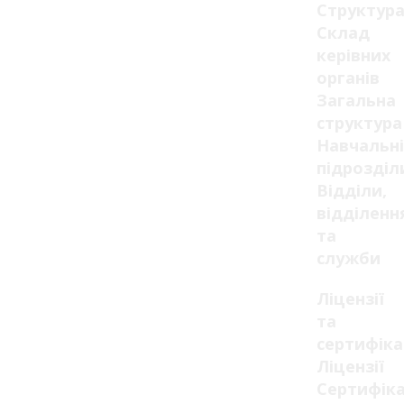
Структур
Склад
керівних
органів
Загальна
структура
Навчальні
підрозділ
Відділи,
відділенн
та
служби
Ліцензії
та
сертифік
Ліцензії
Сертифік