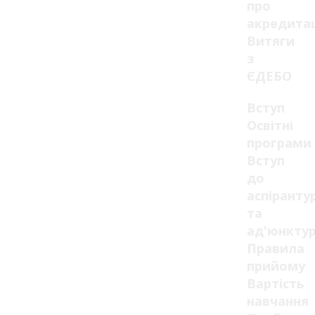
про
акредита
Витяги
з
ЄДЕБО
Вступ
Освітні
програми
Вступ
до
аспіранту
та
ад'юнкту
Правила
прийому
Вартість
навчання