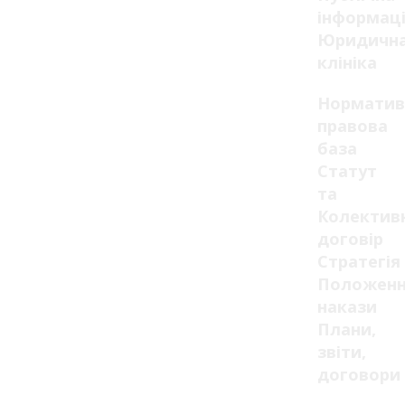
інформац
Юридичн
клініка
Норматив
правова
база
Статут
та
Колектив
договір
Стратегія
Положенн
накази
Плани,
звіти,
договори