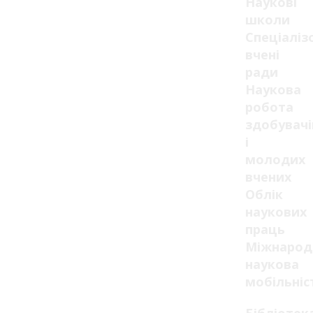
Наукові
школи
Спеціаліз
вчені
ради
Наукова
робота
здобувачі
і
молодих
вчених
Облік
наукових
праць
Міжнарод
наукова
мобільніс