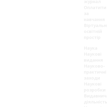
журнал
Оплатити
за
навчання
Віртуаль
освітній
простір
Наука
Наукові
видання
Науково-
практичні
заходи
Наукові
розробки
Видавнич
діяльніст