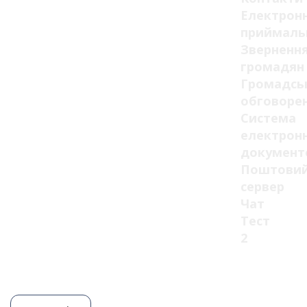
Електрон
приймаль
Зверненн
громадян
Громадсь
обговоре
Система
електрон
документ
Поштови
сервер
Чат
Тест
2