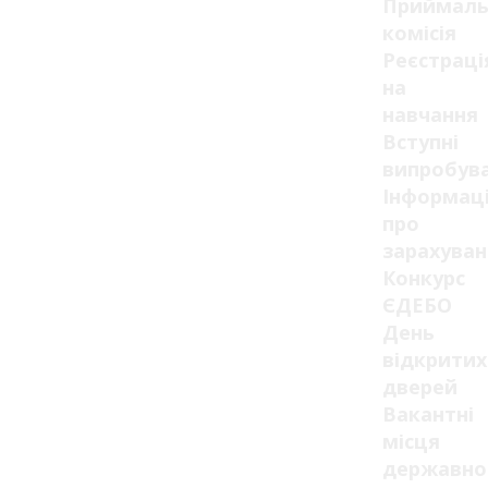
Приймаль
комісія
Реєстраці
на
навчання
Вступні
випробув
Інформац
про
зарахуван
Конкурс
ЄДЕБО
День
відкритих
дверей
Вакантні
місця
державно