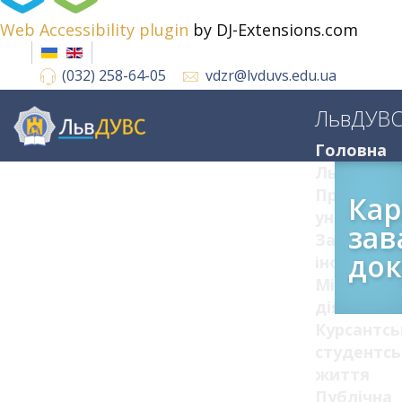
Web Accessibility plugin
by DJ-Extensions.com
(032) 258-64-05
vdzr@lvduvs.edu.ua
ЛьвДУВ
Головна
ЛьвДУВС
Про
Кар
університ
зав
Загальна
док
інформац
Міжнарод
діяльніст
Курсантсь
студентсь
життя
Публічна