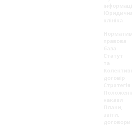
інформац
Юридичн
клініка
Норматив
правова
база
Статут
та
Колектив
договір
Стратегія
Положенн
накази
Плани,
звіти,
договори