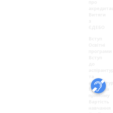
про
акредита
Витяги
з
ЄДЕБО
Вступ
Освітні
програми
Вступ
до
аспіранту
та
ад'юнкту
Правила
прийому
Вартість
навчання