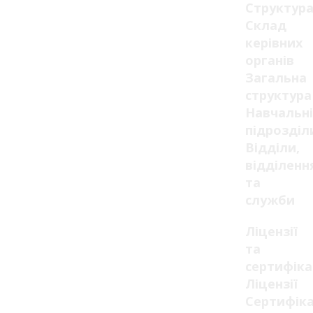
Структур
Склад
керівних
органів
Загальна
структура
Навчальні
підрозділ
Відділи,
відділенн
та
служби
Ліцензії
та
сертифік
Ліцензії
Сертифік