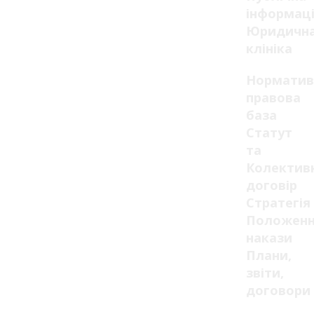
інформац
Юридичн
клініка
Норматив
правова
база
Статут
та
Колектив
договір
Стратегія
Положенн
накази
Плани,
звіти,
договори