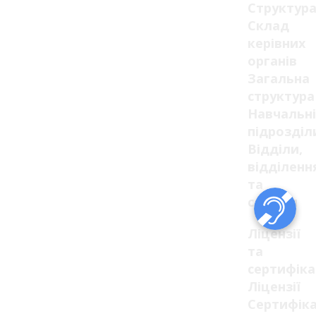
Структур
Склад
керівних
органів
Загальна
структура
Навчальні
підрозділ
Відділи,
відділенн
та
служби
Ліцензії
та
сертифік
Ліцензії
Сертифік