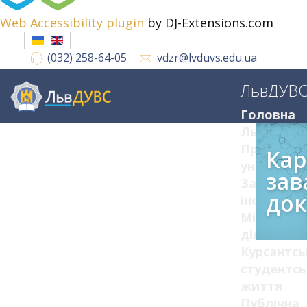
Web Accessibility plugin
by DJ-Extensions.com
(032) 258-64-05
vdzr@lvduvs.edu.ua
ЛьвДУВ
Головна
ЛьвДУВС
Про
Кар
університ
зав
Загальна
док
інформац
Міжнарод
діяльніст
Курсантсь
студентсь
життя
Публічна