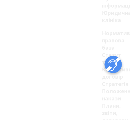
інформац
Юридичн
клініка
Норматив
правова
база
Статут
та
Колектив
договір
Стратегія
Положенн
накази
Плани,
звіти,
договори