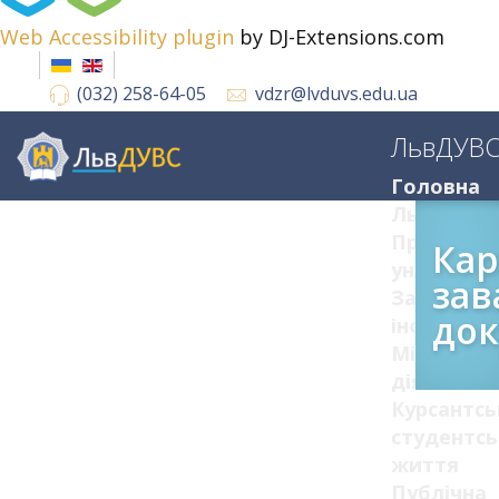
Web Accessibility plugin
by DJ-Extensions.com
(032) 258-64-05
vdzr@lvduvs.edu.ua
ЛьвДУВ
Головна
ЛьвДУВС
Про
Кар
університ
зав
Загальна
док
інформац
Міжнарод
діяльніст
Курсантсь
студентсь
життя
Публічна