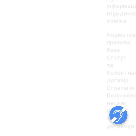
інформац
Юридичн
клініка
Норматив
правова
база
Статут
та
Колектив
договір
Стратегія
Положенн
накази
Плани,
звіти,
договори