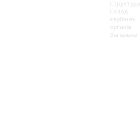
Структур
Склад
керівних
органів
Загальна
структура
Навчальні
підрозділ
Відділи,
відділенн
та
служби
Ліцензії
та
сертифік
Ліцензії
Сертифік