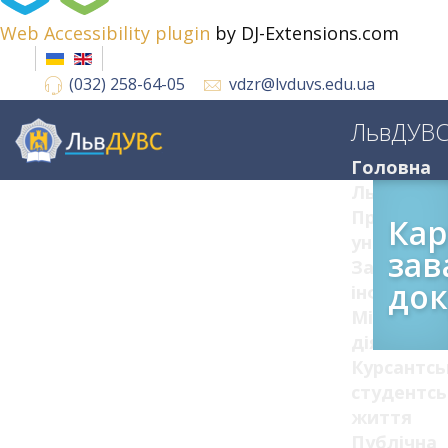
Web Accessibility plugin
by DJ-Extensions.com
(032) 258-64-05
vdzr@lvduvs.edu.ua
ЛьвДУВ
Головна
ЛьвДУВС
Про
Кар
університ
зав
Загальна
док
інформац
Міжнарод
діяльніст
Курсантсь
студентсь
життя
Публічна