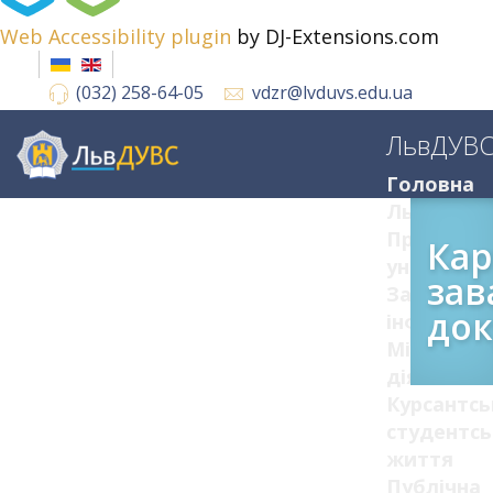
Web Accessibility plugin
by DJ-Extensions.com
(032) 258-64-05
vdzr@lvduvs.edu.ua
ЛьвДУВ
Головна
ЛьвДУВС
Про
Кар
університ
зав
Загальна
док
інформац
Міжнарод
діяльніст
Курсантсь
студентсь
життя
Публічна