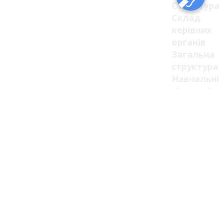
Структур
Склад
керівних
органів
Загальна
структура
Навчальні
підрозділ
Відділи,
відділенн
та
служби
Ліцензії
та
сертифік
Ліцензії
Сертифік