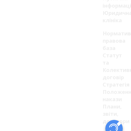
інформац
Юридичн
клініка
Норматив
правова
база
Статут
та
Колектив
договір
Стратегія
Положенн
накази
Плани,
звіти,
договори