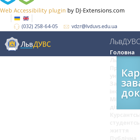
Web Accessibility plugin
by DJ-Extensions.com
(032) 258-64-05
vdzr@lvduvs.edu.ua
ЛьвДУВ
Головна
ЛьвДУВС
Про
Кар
університ
зав
Загальна
док
інформац
Міжнарод
діяльніст
Курсантсь
студентсь
життя
Публічна