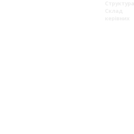
Структур
Склад
керівних
органів
Загальна
структура
Навчальні
підрозділ
Відділи,
відділенн
та
служби
Ліцензії
та
сертифік
Ліцензії
Сертифік