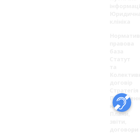
інформац
Юридичн
клініка
Норматив
правова
база
Статут
та
Колектив
договір
Стратегія
Положенн
накази
Плани,
звіти,
договори