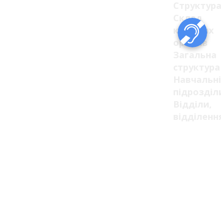
Структур
Склад
керівних
органів
Загальна
структура
Навчальні
підрозділ
Відділи,
відділенн
та
служби
Ліцензії
та
сертифік
Ліцензії
Сертифік