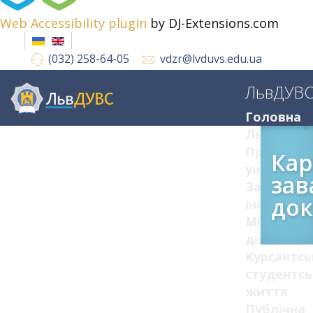
Web Accessibility plugin
by DJ-Extensions.com
(032) 258-64-05
vdzr@lvduvs.edu.ua
ЛьвДУВ
Головна
ЛьвДУВС
Про
Кар
університ
зав
Загальна
док
інформац
Міжнарод
діяльніст
Курсантсь
студентсь
життя
Публічна