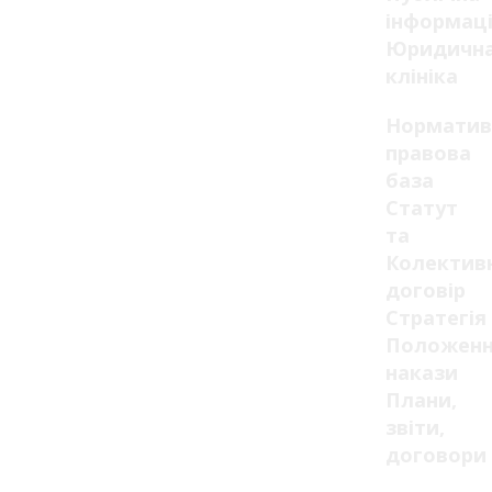
інформац
Юридичн
клініка
Норматив
правова
база
Статут
та
Колектив
договір
Стратегія
Положенн
накази
Плани,
звіти,
договори