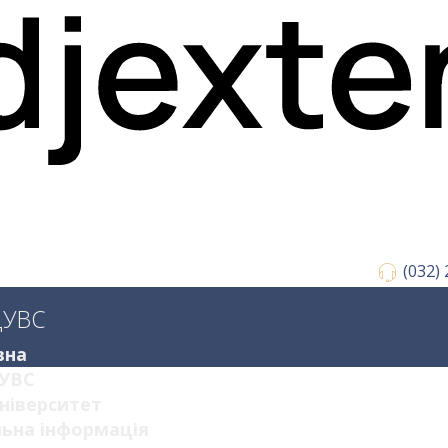
(032)
ДУВС
вна
УВС
ніверситет
ьна інформація