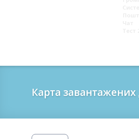
Сист
Пошт
Чат
Тест 
Карта завантажених