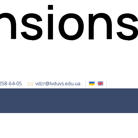
 258-64-05
vdzr@lvduvs.edu.ua