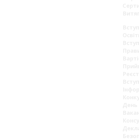
Серт
Витя
Всту
Освіт
Вступ
Прав
Варті
Прий
Реєст
Вступ
Інфор
Конк
День 
Вакан
Конс
Декла
Безо