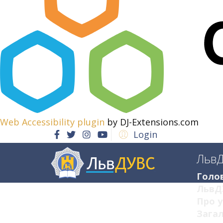
Web Accessibility plugin
by DJ-Extensions.com
Login
Льв
Голо
ЛьвД
Про у
Загал