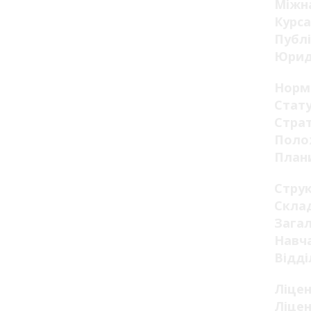
Міжна
Курса
Публі
Юрид
Норм
Стату
Страт
Поло
Плани
Стру
Склад
Загал
Навча
Відді
Ліцен
Ліцен