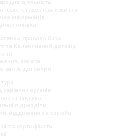
родна діяльність
нтсько-студентське життя
чна інформація
ична клініка
ативно-правова база
т та Колективний договір
егія
ження, накази
, звіти, договори
ктура
 керівних органів
ьна структура
льні підрозділи
ли, відділення та служби
зії та сертифікати
зії