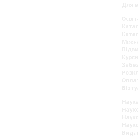
Для в
Освіт
Катал
Катал
Міжна
Підви
Курси
Забез
Розкл
Оплат
Вірту
Наук
Науко
Науко
Науко
Видав