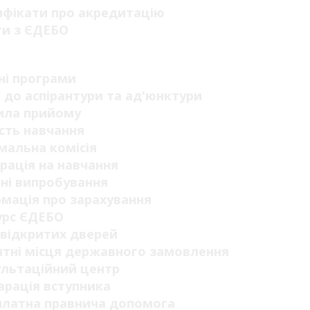
ифікати про акредитацію
ги з ЄДЕБО
п
ні програми
 до аспірантури та ад'юнктури
ила прийому
сть навчання
мальна комісія
рація на навчання
ні випробування
мація про зарахування
урс ЄДЕБО
відкритих дверей
тні місця державного замовлення
ультаційний центр
рація вступника
платна правнича допомога