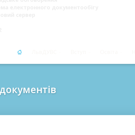
ема електронного документообігу
овий сервер
2
ЛьвДУВС
Вступ
Освіта
Н
 документів