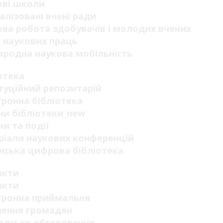
ові школи
алізовані вчені ради
ва робота здобувачів і молодих вчених
 наукових праць
родна наукова мобільність
отека
туційний репозитарій
ронна бібліотека
и бібліотеки_new
и та події
ріали наукових конференцій
нська цифрова бібліотека
акти
акти
тронна приймальня
нення громадян
адське обговорення