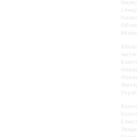
Наук
Спеці
Науко
Облік
Міжна
Біблі
Інсти
Елект
Новин
Новин
Мате
Украї
Конт
Конт
Елек
Звер
Гром