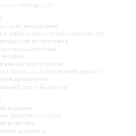
ступу молоді з ТОТ
а
ог освітніх програм
ог вибіркових освітніх компонентів
родні освітні програми
щення кваліфікації
 (водіїв)
печення якості освіти
ад занять та електронний журнал
ити за навчання
альний освітній простір
а
ві видання
во-практичні заходи
ві розробки
нича діяльність