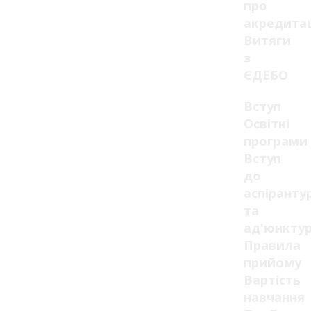
про
акредита
Витяги
з
ЄДЕБО
Вступ
Освітні
програми
Вступ
до
аспіранту
та
ад'юнкту
Правила
прийому
Вартість
навчання