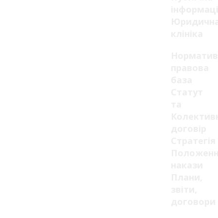
інформац
Юридичн
клініка
Норматив
правова
база
Статут
та
Колектив
договір
Стратегія
Положенн
накази
Плани,
звіти,
договори