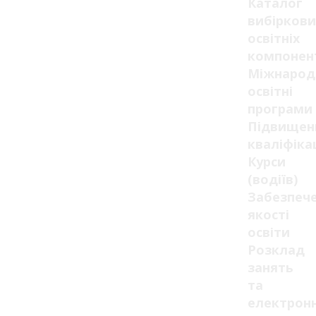
Каталог
вибіркови
освітніх
компонен
Міжнарод
освітні
програми
Підвищен
кваліфікац
Курси
(водіїв)
Забезпеч
якості
освіти
Розклад
занять
та
електрон