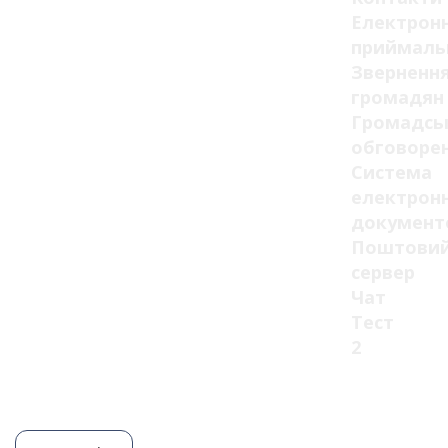
Електрон
приймаль
Зверненн
громадян
Громадсь
обговоре
Система
електрон
документ
Поштови
сервер
Чат
Тест
2