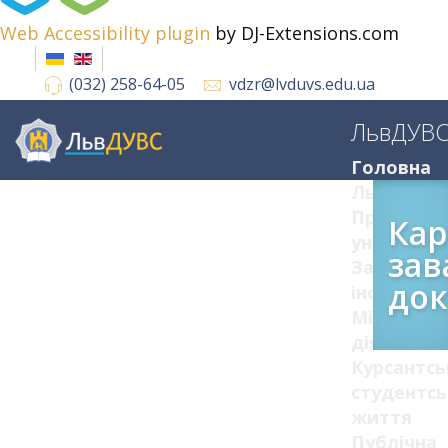
Web Accessibility plugin
by DJ-Extensions.com
(032) 258-64-05
vdzr@lvduvs.edu.ua
ЛьвДУВ
Головна
ЛьвДУВС
Про
Кар
університ
зав
Загальна
док
інформац
Міжнарод
діяльніст
Курсантсь
студентсь
життя
Публічна