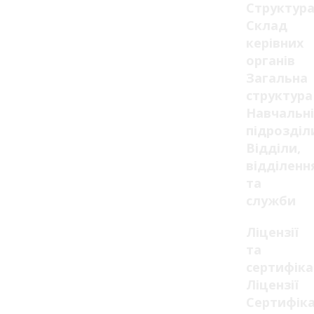
Структур
Склад
керівних
органів
Загальна
структура
Навчальні
підрозділ
Відділи,
відділенн
та
служби
Ліцензії
та
сертифік
Ліцензії
Сертифік