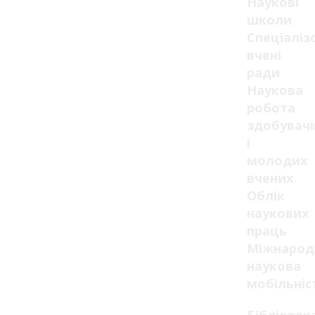
Наукові
школи
Спеціаліз
вчені
ради
Наукова
робота
здобувачі
і
молодих
вчених
Облік
наукових
праць
Міжнарод
наукова
мобільніс