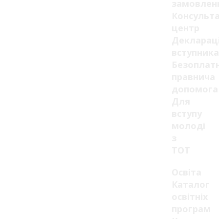
замовлен
Консульт
центр
Декларац
вступника
Безоплат
правнича
допомога
Для
вступу
молоді
з
ТОТ
Освіта
Каталог
освітніх
програм