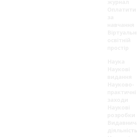
журнал
Оплатити
за
навчання
Віртуаль
освітній
простір
Наука
Наукові
видання
Науково-
практичні
заходи
Наукові
розробки
Видавнич
діяльніст