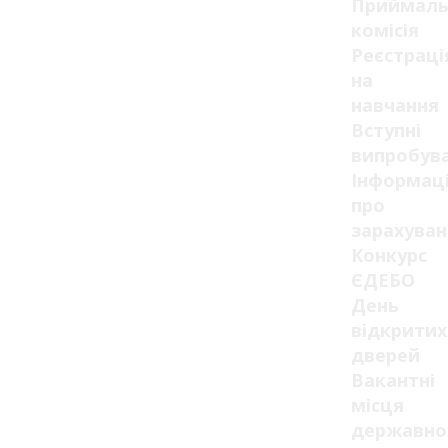
Приймаль
комісія
Реєстраці
на
навчання
Вступні
випробув
Інформац
про
зарахуван
Конкурс
ЄДЕБО
День
відкритих
дверей
Вакантні
місця
державно