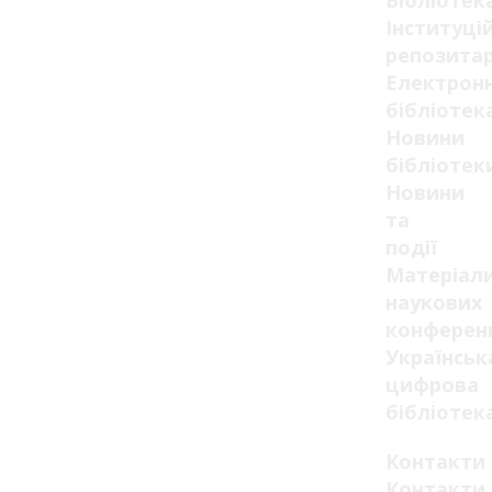
Бібліотек
Інституці
репозитар
Електрон
бібліотек
Новини
бібліотек
Новини
та
події
Матеріал
наукових
конферен
Українськ
цифрова
бібліотек
Контакти
Контакти