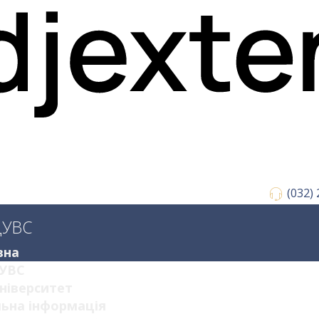
(032)
ДУВС
вна
УВС
ніверситет
ьна інформація