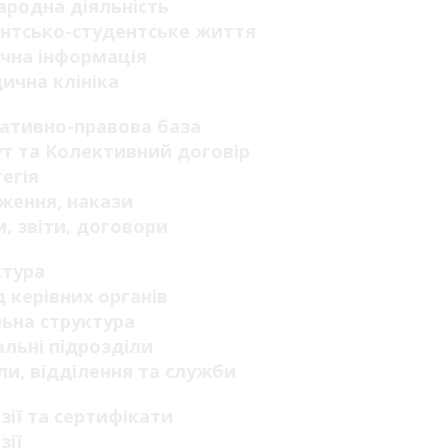
родна діяльність
нтсько-студентське життя
чна інформація
ична клініка
ативно-правова база
т та Колективний договір
егія
ження, накази
, звіти, договори
ктура
 керівних органів
ьна структура
льні підрозділи
ли, відділення та служби
зії та сертифікати
зії