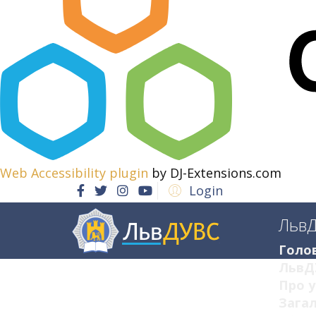
Web Accessibility plugin
by DJ-Extensions.com
Login
Льв
Голо
ЛьвД
Про у
Загал