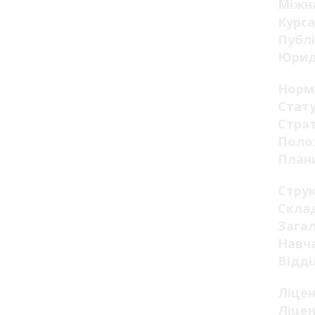
Міжна
Курса
Публі
Юрид
Норм
Стату
Страт
Поло
Плани
Стру
Склад
Загал
Навча
Відді
Ліцен
Ліцен