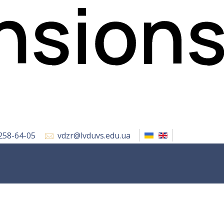
 258-64-05
vdzr@lvduvs.edu.ua