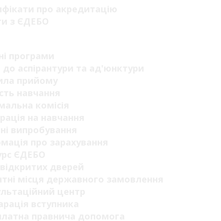
ифікати про акредитацію
ги з ЄДЕБО
п
ні програми
 до аспірантури та ад'юнктури
ила прийому
сть навчання
мальна комісія
рація на навчання
ні випробування
мація про зарахування
урс ЄДЕБО
відкритих дверей
тні місця державного замовлення
ультаційний центр
рація вступника
платна правнича допомога