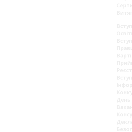
Серт
Витя
Всту
Освіт
Вступ
Прав
Варті
Прий
Реєст
Вступ
Інфор
Конк
День 
Вакан
Конс
Декла
Безо